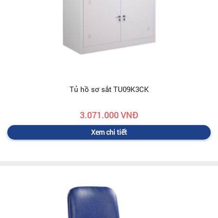
Tủ hồ sơ sắt TU09K3CK
3.071.000 VNĐ
Xem chi tiết