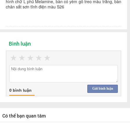
hình chữ L phủ Melamine, bàn có yếm gỗ treo màu trắng, bàn
chân sắt sơn tĩnh điện màu S26
Bình luận
★
★
★
★
★
Gửi bình luận
0 bình luận
Có thể bạn quan tâm