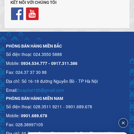
KẾT NỐI VỚI CHÚNG TÔI
PHÒNG BÁN HÀNG MIỀN BẮC
Số điện thoại: 024.3550 5888
Mobile:
0934.534.777 - 0917.311.386
Fax: 024.37 37 30 88
Địa chỉ: Số 16-18 đường Nguyễn Bồ - TP Hà Nội
Email:
hoaphat185@gmail.com
PHÒNG BÁN HÀNG MIỀN NAM
Số điện thoại: 028.3511 9211 - 0901.689.678
Mobile:
0901.689.678
Fax: 028.38997105
Địa chỉ: 55 Bạch Đằng, Phường 15, Q. Bình Thạnh, HCM