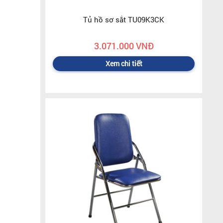
Tủ hồ sơ sắt TU09K3CK
3.071.000 VNĐ
Xem chi tiết