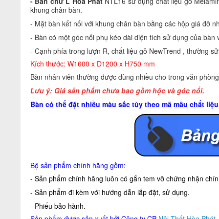
- Bàn chữ L Hòa Phát
NTL16 sử dụng chất liệu gỗ Melamine
khung chân bàn.
- Mặt bàn kết nối với khung chân bàn bằng các hộp giá đỡ n
- Bàn có một góc nối phụ kéo dài diện tích sử dụng của bàn 
- Cạnh phía trong lượn R, chất liệu gỗ NewTrend , thường s
Kích thước: W1600 x D1200 x H750 mm
Bàn nhân viên thường được dùng nhiều cho trong văn phòng, g
Lưu ý: Giá sản phẩm chưa bao gồm hộc và góc nối.
Bàn có thể đặt nhiều màu sắc tùy theo mã mầu chất liệ
Bộ sản phẩm chính hãng gồm:
- Sản phẩm chính hãng luôn có gắn tem vỡ chứng nhận chính
- Sản phẩm đi kèm với hướng dẫn lắp đặt, sử dụng.
- Phiếu bảo hành.
Sản phẩm được sản xuất bởi Công ty CP
Nội Thất Hòa Phát
.