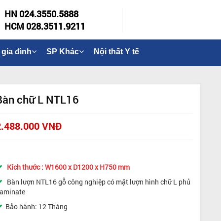
HN 024.3550.5888
HCM 028.3511.9211
 gia đình
SP Khác
Nội thất Y tế
Bàn chữ L NTL16
2.488.000 VNĐ
Kích thước : W1600 x D1200 x H750 mm
Bàn lượn NTL16 gỗ công nghiệp có mặt lượn hình chữ L phủ
aminate
Bảo hành: 12 Tháng