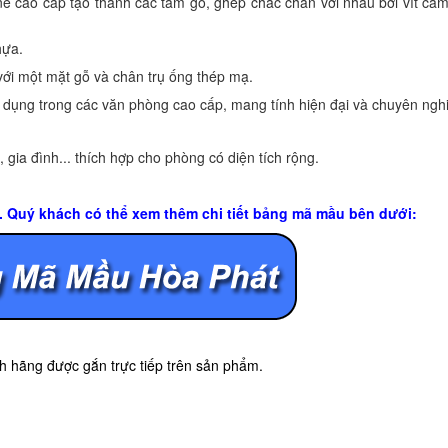
 cao cấp tạo thành các tấm gỗ, ghép chắc chắn với nhau bởi vít cam
hựa.
với một mặt gỗ và chân trụ ống thép mạ.
ử dụng trong các văn phòng cao cấp, mang tính hiện đại và chuyên ngh
ia đình... thích hợp cho phòng có diện tích rộng.
u. Quý khách có thể xem thêm chi tiết bảng mã mầu bên dưới:
 hãng được gắn trực tiếp trên sản phẩm.