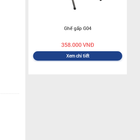
Ghế gấp G04
358.000 VNĐ
Xem chi tiết