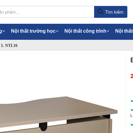
Tìm kiếm
g
Nội thất trường học
Nội thất công trình
Nội thất
 L NTL16
L