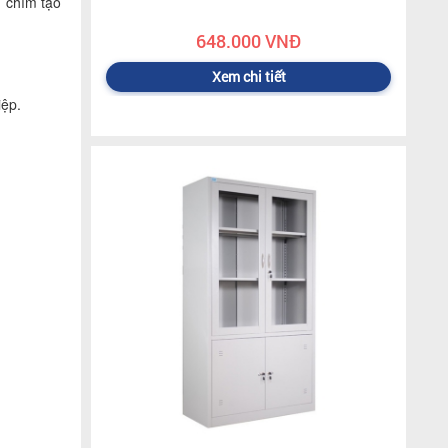
 chìm tạo
648.000 VNĐ
Xem chi tiết
iệp.