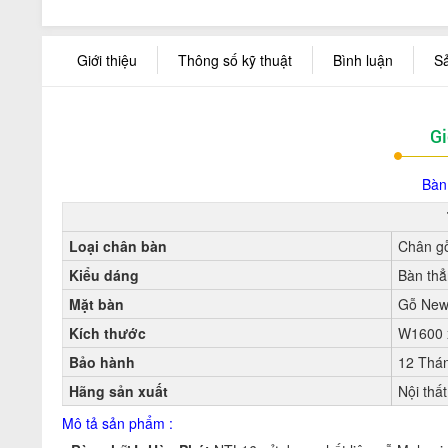
Giới thiệu
Thông số kỹ thuật
Bình luận
S
Gi
Bàn
Loại chân bàn
Chân g
Kiểu dáng
Bàn th
Mặt bàn
Gỗ New
Kích thước
W1600 
Bảo hành
12 Thá
Hãng sản xuất
Nội thấ
Mô tả sản phẩm :