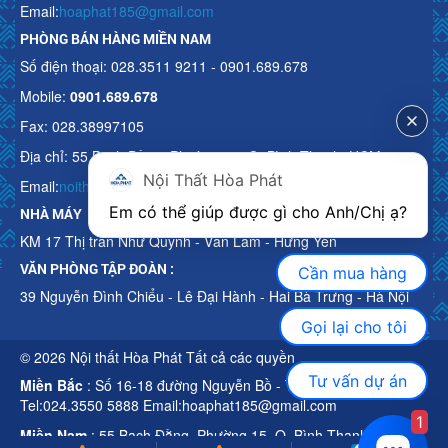
Email:
hoaphat185@gmail.com
PHÒNG BÁN HÀNG MIỀN NAM
Số điện thoại: 028.3511 9211 - 0901.689.678
Mobile:
0901.689.678
Fax: 028.38997105
Địa chỉ: 55 Bạch Đằng, Phường 15, Q. Bình Thạnh, HCM
Nội Thất Hòa Phát
Email:
noithathoaphattot@gmail.com
Em có thể giúp được gì cho Anh/Chị ạ? 
NHÀ MÁY
KM 17 Thị trấn Như Quỳnh - Văn Lâm - Hưng Yên
VĂN PHÒNG TẬP ĐOÀN :
Cần mua hàng
39 Nguyễn Đình Chiểu - Lê Đại Hành - Hai Bà Trưng - Hà Nội
Gọi lại cho tôi
© 2026 Nội thất Hòa Phát Tất cả các quyền
Tư vấn dự án
Miền Bắc
: Số 16-18 đường Nguyễn Bồ - TP Hà Nội
Tel:024.3550 5888 Email:hoaphat185@gmail.com
1
Miền Nam
: 55 Bạch Đằng, Phường 15, Q. Bình Thạnh, HCM