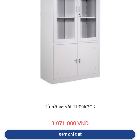
Tủ hồ sơ sắt TU09K3CK
3.071.000 VNĐ
Xem chi tiết