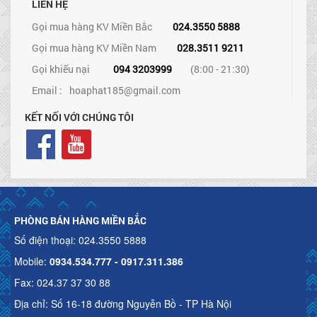
LIÊN HỆ
Gọi mua hàng KV Miền Bắc
024.3550 5888
Gọi mua hàng KV Miền Nam
028.3511 9211
Gọi khiếu nại
094 3203999
(8:00 - 21:30)
Email :
hoaphat185@gmail.com
KẾT NỐI VỚI CHÚNG TÔI
PHÒNG BÁN HÀNG MIỀN BẮC
Số điện thoại: 024.3550 5888
Mobile:
0934.534.777 - 0917.311.386
Fax: 024.37 37 30 88
Địa chỉ: Số 16-18 đường Nguyễn Bồ - TP Hà Nội