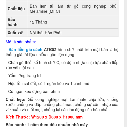
Bàn liền tủ làm từ gỗ công nghiệp phủ
Chất liệu
Melamine (MFC)
Bảo
12 Tháng
hành
Xuất xứ
Nội thất Hòa Phát
Mô tả sản phẩm:
-
Bàn liền giá sách
ATB02
hình chữ nhật trên mặt bàn là hệ
thống giá tài liệu nhiều ngăn tiện dụng
- Chân gỗ thiết kế hình chữ C, có đệm nhựa chịu lực phần tiếp
xúc với mặt sàn
- Yếm lửng trang trí
- Hộc liền sát đất, có 1 ngăn kéo và 1 cánh mở
- Có ngăn kéo đựng bàn phím
Chất liệu:
Gỗ công nghiệp mặt Laminate chịu lửa, chống
xước, chống va đập, chống phai màu, chống sự xâm nhập của
vi khuẩn và mối mọt, chống lại các tác động của hóa chất.
Kích Thước:
W1200 x D680 x H1800 mm
Bảo hành: 1 năm theo tiêu chuẩn nhà máy