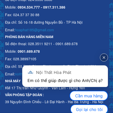
Mobile:
0934.534.777 - 0917.311.386
Fax: 024.37 37 30 88
Địa chỉ: Số 16-18 đường Nguyễn Bồ - TP Hà Nội
Email:
hoaphat185@gmail.com
PHÒNG BÁN HÀNG MIỀN NAM
Số điện thoại: 028.3511 9211 - 0901.689.678
Mobile:
0901.689.678
Fax: 028.38997105
Địa chỉ: 55 Bạch Đằng, Phường 15, Q. Bình Thạnh, HCM
Nội Thất Hòa Phát
Email:
noithathoaphattot@gmail.com
Em có thể giúp được gì cho Anh/Chị ạ? 
NHÀ MÁY
KM 17 Thị trấn Như Quỳnh - Văn Lâm - Hưng Yên
VĂN PHÒNG TẬP ĐOÀN :
Cần mua hàng
39 Nguyễn Đình Chiểu - Lê Đại Hành - Hai Bà Trưng - Hà Nội
Gọi lại cho tôi