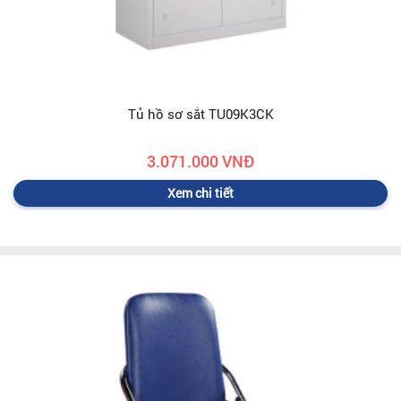
Tủ hồ sơ sắt TU09K3CK
3.071.000 VNĐ
Xem chi tiết