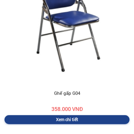
Ghế gấp G04
358.000 VNĐ
Xem chi tiết