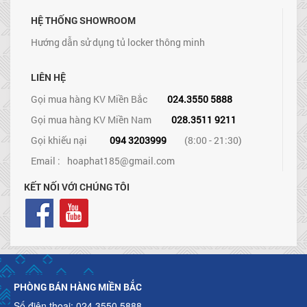
HỆ THỐNG SHOWROOM
Hướng dẫn sử dụng tủ locker thông minh
LIÊN HỆ
Gọi mua hàng KV Miền Bắc
024.3550 5888
Gọi mua hàng KV Miền Nam
028.3511 9211
Gọi khiếu nại
094 3203999
(8:00 - 21:30)
Email :
hoaphat185@gmail.com
KẾT NỐI VỚI CHÚNG TÔI
PHÒNG BÁN HÀNG MIỀN BẮC
Số điện thoại: 024.3550 5888