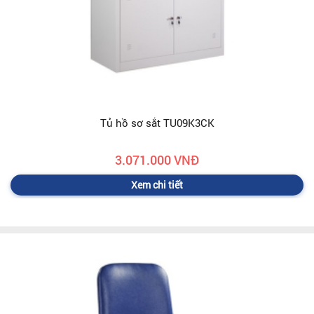
Tủ hồ sơ sắt TU09K3CK
3.071.000 VNĐ
Xem chi tiết