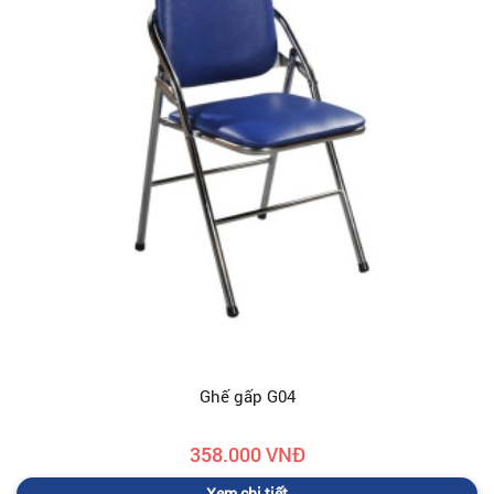
Ghế gấp G04
358.000 VNĐ
Xem chi tiết