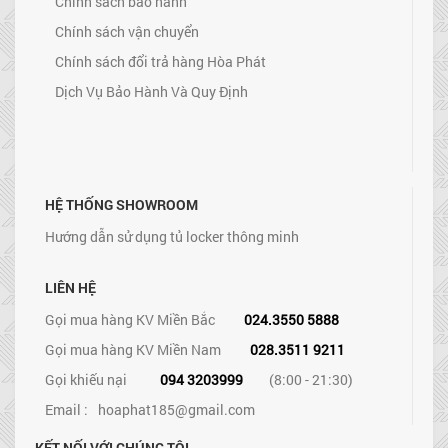
Chính sách bảo hành
Chính sách vận chuyển
Chính sách đổi trả hàng Hòa Phát
Dịch Vụ Bảo Hành Và Quy Định
HỆ THỐNG SHOWROOM
Hướng dẫn sử dụng tủ locker thông minh
LIÊN HỆ
Gọi mua hàng KV Miền Bắc
024.3550 5888
Gọi mua hàng KV Miền Nam
028.3511 9211
Gọi khiếu nại
094 3203999
(8:00 - 21:30)
Email :
hoaphat185@gmail.com
KẾT NỐI VỚI CHÚNG TÔI