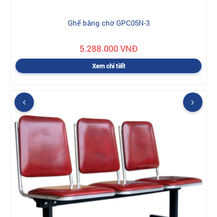
Ghế băng chờ GPC05N-3
5.288.000 VNĐ
Xem chi tiết