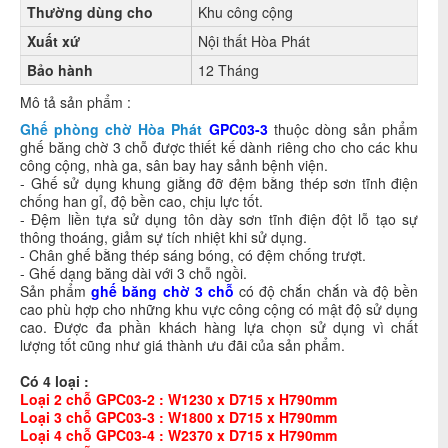
Thường dùng cho
Khu công cộng
Xuất xứ
Nội thất Hòa Phát
Bảo hành
12 Tháng
Mô tả sản phẩm :
Ghế phòng chờ Hòa Phát
GPC03-3
thuộc dòng sản phẩm
ghế băng chờ 3 chỗ được thiết kế dành riêng cho cho các khu
công cộng, nhà ga, sân bay hay sảnh bệnh viện.
- Ghế sử dụng khung giằng đỡ đệm bằng thép sơn tĩnh điện
chống han gỉ, độ bền cao, chịu lực tốt.
- Đệm liền tựa sử dụng tôn dày sơn tĩnh điện đột lỗ tạo sự
thông thoáng, giảm sự tích nhiệt khi sử dụng.
- Chân ghế bằng thép sáng bóng, có đệm chống trượt.
- Ghế dạng băng dài với 3 chỗ ngồi.
Sản phẩm
ghế băng chờ 3 chỗ
có độ chắn chắn và độ bền
cao phù hợp cho những khu vực công cộng có mật độ sử dụng
cao. Được đa phần khách hàng lựa chọn sử dụng vì chất
lượng tốt cũng như giá thành ưu đãi của sản phẩm.
Có 4 loại :
Loại 2 chỗ
GPC03-2
: W1230 x D715 x H790mm
Loại 3 chỗ
GPC03-3
:
W1800 x D715 x H
790
mm
Loại 4 chỗ GPC03-4 :
W2370 x D715 x H
790
mm