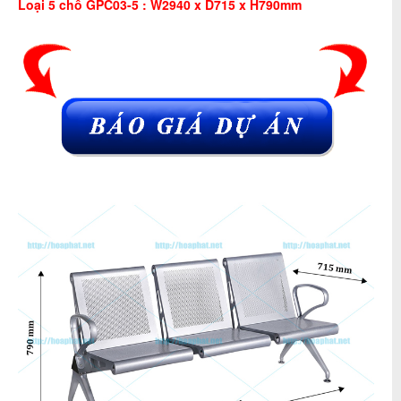
Loại 5 chỗ
GPC03-5
: W2940 x D715 x H
790
mm