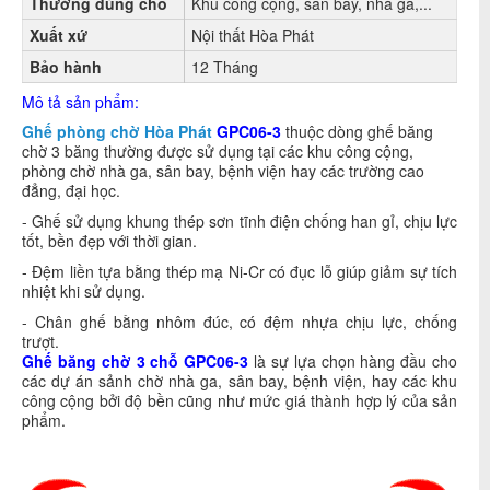
Thường dùng cho
Khu công cộng, sân bay, nhà ga,...
Xuất xứ
Nội thất Hòa Phát
Bảo hành
12 Tháng
Mô tả sản phẩm:
Ghế phòng chờ Hòa Phát
GPC06-3
thuộc dòng ghế băng
chờ 3 băng thường được sử dụng tại các khu công cộng,
phòng chờ nhà ga, sân bay, bệnh viện hay các trường cao
đẳng, đại học.
- Ghế sử dụng khung thép sơn tĩnh điện chống han gỉ, chịu lực
tốt, bền đẹp với thời gian.
- Đệm liền tựa bằng thép mạ Ni-Cr có đục lỗ giúp giảm sự tích
nhiệt khi sử dụng.
- Chân ghế bằng nhôm đúc, có đệm nhựa chịu lực, chống
trượt.
Ghế băng chờ 3 chỗ
GPC06-3
là sự lựa chọn hàng đầu cho
các dự án sảnh chờ nhà ga, sân bay, bệnh viện, hay các khu
công cộng bởi độ bền cũng như mức giá thành hợp lý của sản
phẩm.