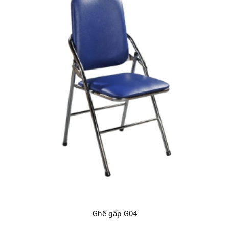
Ghế gấp G04