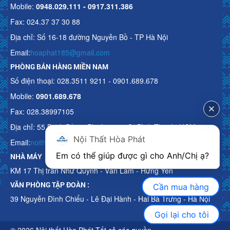
Mobile:
0948.029.111 - 0917.311.386
Fax: 024.37 37 30 88
Địa chỉ: Số 16-18 đường Nguyễn Bồ - TP Hà Nội
Email:
hoaphat185@gmail.com
PHÒNG BÁN HÀNG MIỀN NAM
Số điện thoại: 028.3511 9211 - 0901.689.678
Mobile:
0901.689.678
Fax: 028.38997105
Địa chỉ: 55 Bạch Đằng, Phường 15, Q. Bình Thạnh, HCM
Nội Thất Hòa Phát
Email:
noithathoaphattot@gmail.com
Em có thể giúp được gì cho Anh/Chị ạ? 
NHÀ MÁY
KM 17 Thị trấn Như Quỳnh - Văn Lâm - Hưng Yên
VĂN PHÒNG TẬP ĐOÀN :
Cần mua hàng
39 Nguyễn Đình Chiểu - Lê Đại Hành - Hai Bà Trưng - Hà Nội
Gọi lại cho tôi
© 2026 Nội thất Hòa Phát Tất cả các quyền