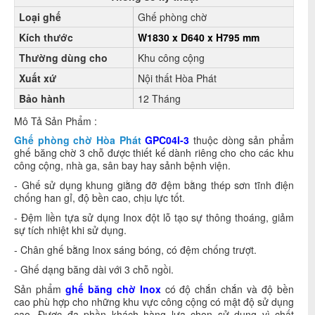
Loại ghế
Ghế phòng chờ
Kích thước
W1830 x D640 x H795 mm
Thường dùng cho
Khu công cộng
Xuất xứ
Nội thất Hòa Phát
Bảo hành
12 Tháng
Mô Tả Sản Phẩm :
Ghế phòng chờ Hòa Phát
GPC04I-3
thuộc dòng sản phẩm
ghế băng chờ 3 chỗ được thiết kế dành riêng cho cho các khu
công cộng, nhà ga, sân bay hay sảnh bệnh viện.
- Ghế sử dụng khung giằng đỡ đệm bằng thép sơn tĩnh điện
chống han gỉ, độ bền cao, chịu lực tốt.
- Đệm liền tựa sử dụng Inox đột lỗ tạo sự thông thoáng, giảm
sự tích nhiệt khi sử dụng.
- Chân ghế bằng Inox sáng bóng, có đệm chống trượt.
- Ghế dạng băng dài với 3 chỗ ngồi.
Sản phẩm
ghế băng chờ Inox
có độ chắn chắn và độ bền
cao phù hợp cho những khu vực công cộng có mật độ sử dụng
cao. Được đa phần khách hàng lựa chọn sử dụng vì chất