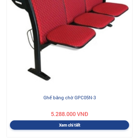
Ghế băng chờ GPC05N-3
5.288.000 VNĐ
Xem chi tiết