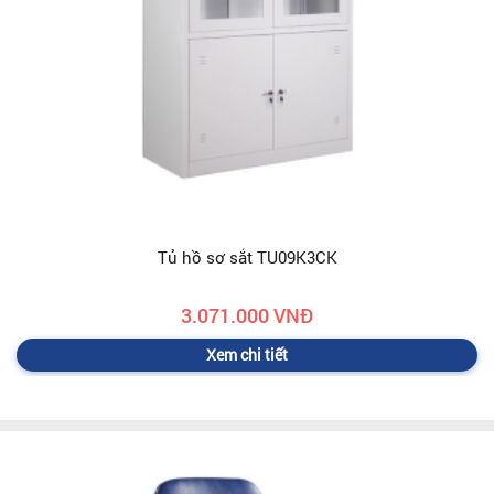
Tủ hồ sơ sắt TU09K3CK
3.071.000 VNĐ
Xem chi tiết