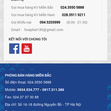
Gọi mua hàng KV Miền Bắc
024.3550 5888
Gọi mua hàng KV Miền Nam
028.3511 9211
Gọi khiếu nại
094 3203999
(8:00 - 21:30)
Email :
hoaphat185@gmail.com
KẾT NỐI VỚI CHÚNG TÔI
PHÒNG BÁN HÀNG MIỀN BẮC
Số điện thoại: 024.3550 5888
Mobile:
0934.534.777 - 0917.311.386
Fax: 024.37 37 30 88
Địa chỉ: Số 16-18 đường Nguyễn Bồ - TP Hà Nội