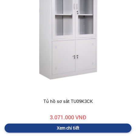
Tủ hồ sơ sắt TU09K3CK
3.071.000 VNĐ
Xem chi tiết