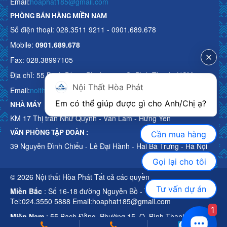
Email:
hoaphat185@gmail.com
PHÒNG BÁN HÀNG MIỀN NAM
Số điện thoại: 028.3511 9211 - 0901.689.678
Mobile:
0901.689.678
Fax: 028.38997105
Địa chỉ: 55 Bạch Đằng, Phường 15, Q. Bình Thạnh, HCM
Nội Thất Hòa Phát
Email:
noithathoaphattot@gmail.com
Em có thể giúp được gì cho Anh/Chị ạ? 
NHÀ MÁY
KM 17 Thị trấn Như Quỳnh - Văn Lâm - Hưng Yên
VĂN PHÒNG TẬP ĐOÀN :
Cần mua hàng
39 Nguyễn Đình Chiểu - Lê Đại Hành - Hai Bà Trưng - Hà Nội
Gọi lại cho tôi
© 2026 Nội thất Hòa Phát Tất cả các quyền
Tư vấn dự án
Miền Bắc
: Số 16-18 đường Nguyễn Bồ - TP Hà Nội
Tel:024.3550 5888 Email:hoaphat185@gmail.com
1
Miền Nam
: 55 Bạch Đằng, Phường 15, Q. Bình Thạnh, HCM
Tel:028.3511 9211 Email:noithathoaphattot@gmail.com