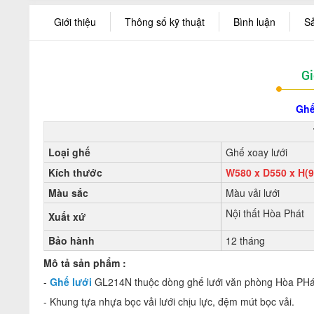
Giới thiệu
Thông số kỹ thuật
Bình luận
S
Gi
Ghế
Loại ghế
Ghế xoay lưới
Kích thước
W580 x D550 x H(
Màu sắc
Màu vải lưới
Nội thất Hòa Phát
Xuất xứ
Bảo hành
12 tháng
Mô tả sản phẩm :
-
Ghế lưới
GL214N thuộc dòng ghế lưới văn phòng Hòa PHá
- Khung tựa nhựa bọc vải lưới chịu lực, đệm mút bọc vải.