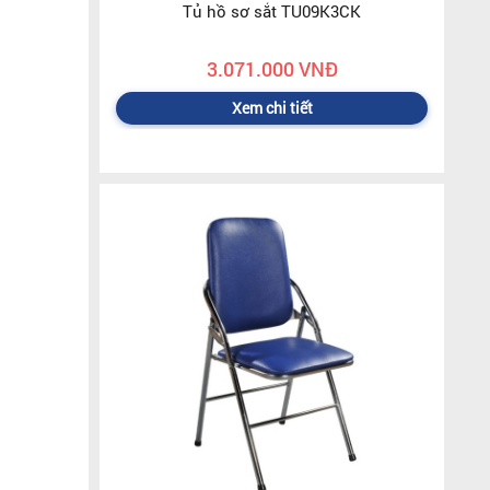
Tủ hồ sơ sắt TU09K3CK
3.071.000 VNĐ
Xem chi tiết