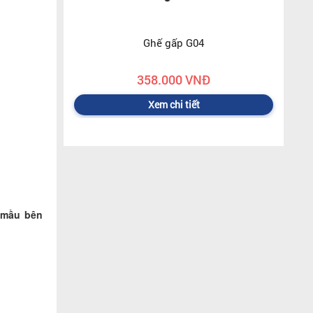
Ghế gấp G04
358.000 VNĐ
Xem chi tiết
ã mầu bên