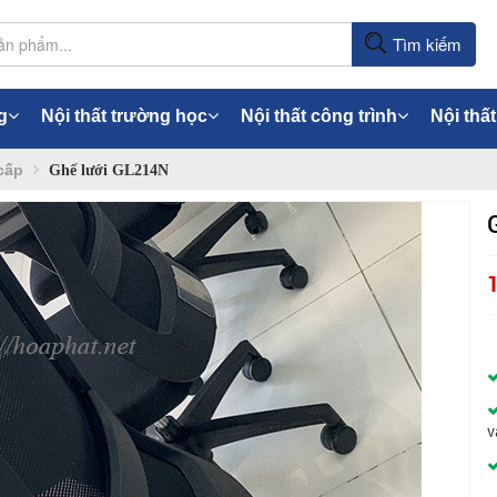
Tìm kiếm
g
Nội thất trường học
Nội thất công trình
Nội thất
cấp
Ghế lưới GL214N
v