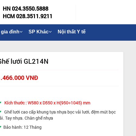
HN 024.3550.5888
HCM 028.3511.9211
 gia đình
SP Khác
Nội thất Y tế
Ghế lưới GL214N
1.466.000 VNĐ
Kích thước : W580 x D550 x H(950÷1045) mm
Ghế lưới cao cấp khung tựa nhựa bọc vải lưới, đệm mút bọc
ải. Tay nhựa. Chân ghế nhựa
Bảo hành: 12 Tháng