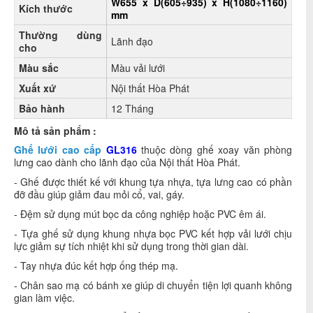
W655 x D(605÷935) x H(1080÷1160)
Kích thước
mm
Thường dùng
Lãnh đạo
cho
Màu sắc
Màu vải lưới
Xuất xứ
Nội thất Hòa Phát
Bảo hành
12 Tháng
Mô tả sản phẩm :
Ghế lưới cao cấp
GL316
thuộc dòng ghế xoay văn phòng
lưng cao dành cho lãnh đạo của Nội thất Hòa Phát.
- Ghế được thiết kế với khung tựa nhựa, tựa lưng cao có phần
đỡ đầu giúp giảm đau mỏi cổ, vai, gáy.
- Đệm sử dụng mút bọc da công nghiệp hoặc PVC êm ái.
- Tựa ghế sử dụng khung nhựa bọc PVC kết hợp vải lưới chịu
lực giảm sự tích nhiệt khi sử dụng trong thời gian dài.
- Tay nhựa đúc kết hợp ống thép mạ.
- Chân sao mạ có bánh xe giúp di chuyển tiện lợi quanh không
gian làm việc.