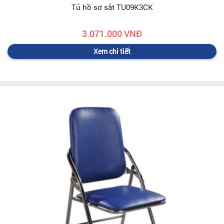
Tủ hồ sơ sắt TU09K3CK
3.071.000 VNĐ
Xem chi tiết