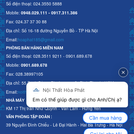
Số điện thoại: 024.3550 5888
Mobile:
0948.029.111 - 0917.311.386
Fax: 024.37 37 30 88
Địa chỉ: Số 16-18 đường Nguyễn Bồ - TP Hà Nội
Email:
hoaphat185@gmail.com
PHÒNG BÁN HÀNG MIỀN NAM
Số điện thoại: 028.3511 9211 - 0901.689.678
Mobile:
0901.689.678
Fax: 028.38997105
Địa chỉ: 55 Bạch Đằng, Phường 15, Q. Bình Thạnh, HCM
Nội Thất Hòa Phát
Email:
noithathoaphattot@gmail.com
Em có thể giúp được gì cho Anh/Chị ạ? 
NHÀ MÁY
KM 17 Thị trấn Như Quỳnh - Văn Lâm - Hưng Yên
VĂN PHÒNG TẬP ĐOÀN :
Cần mua hàng
39 Nguyễn Đình Chiểu - Lê Đại Hành - Hai Bà Trưng - Hà Nội
Gọi lại cho tôi