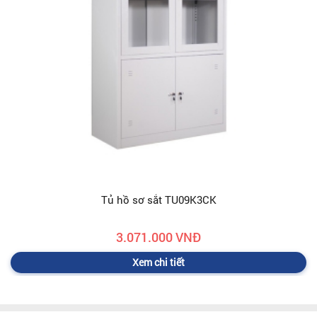
Tủ hồ sơ sắt TU09K3CK
3.071.000 VNĐ
Xem chi tiết