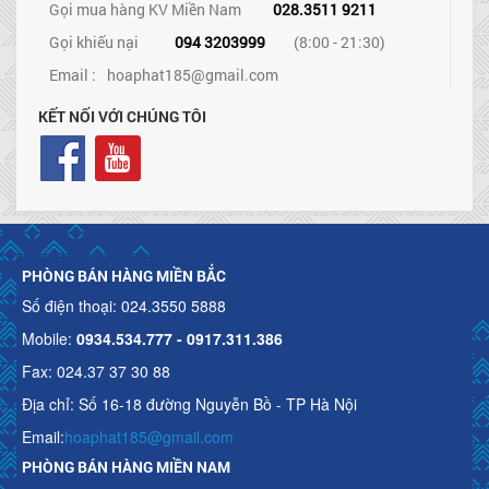
Gọi mua hàng KV Miền Nam
028.3511 9211
Gọi khiếu nại
094 3203999
(8:00 - 21:30)
Email :
hoaphat185@gmail.com
KẾT NỐI VỚI CHÚNG TÔI
PHÒNG BÁN HÀNG MIỀN BẮC
Số điện thoại: 024.3550 5888
Mobile:
0934.534.777 - 0917.311.386
Fax: 024.37 37 30 88
Địa chỉ: Số 16-18 đường Nguyễn Bồ - TP Hà Nội
Email:
hoaphat185@gmail.com
PHÒNG BÁN HÀNG MIỀN NAM