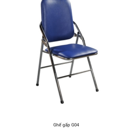
Ghế gấp G04