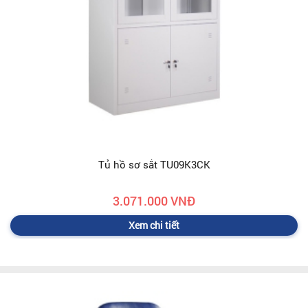
Tủ hồ sơ sắt TU09K3CK
3.071.000 VNĐ
Xem chi tiết