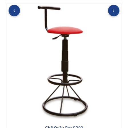
Ghế Quầy Bar SB03