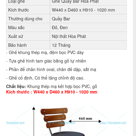
Loại ghế
Ghế Quầy Bar Hòa Phát
Kích thước
W440 x D460 x H910 - 1020 mm
Thường dùng cho
Quầy Bar
Màu sắc
Đỏ, Đen
Xuất xứ
Nội thất Hòa Phát
Bảo hành
12 Tháng
- Ghế khung thép mạ, đệm bọc PVC dày
- Tựa ghế hình tam giác bằng gỗ tự nhiên
- Phần để chân hình oval, chân đế dập, sắt mạ
- Ghế cố định, Có thể tăng chỉnh độ cao.
Chất liệu:
Khung thép mạ kết hợp bọc PVC, gỗ
Kích thước :
W440 x D460 x H910 - 1020 mm