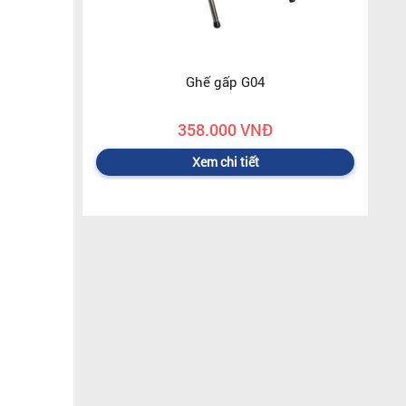
Ghế gấp G04
358.000 VNĐ
Xem chi tiết