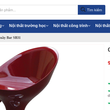
Tìm kiếm
g
Nội thất trường học
Nội thất công trình
Nội thất
uầy Bar SB31
c