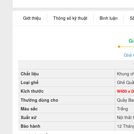
Giới thiệu
Thông số kỹ thuật
Bình luận
S
Gi
Ghế 
Chất liệu
Khung ch
Loại ghế
Ghế Quầ
Kích thước
W450 x D
Thường dùng cho
Quầy Ba
Màu sắc
Trắng
Xuất xứ
Nội thất
Bảo hành
12 Thán