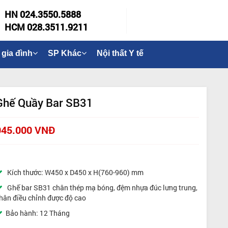
HN 024.3550.5888
HCM 028.3511.9211
 gia đình
SP Khác
Nội thất Y tế
Ghế Quầy Bar SB31
945.000 VNĐ
Kích thước: W450 x D450 x H(760-960) mm
Ghế bar SB31 chân thép mạ bóng, đệm nhựa đúc lưng trung,
hân điều chỉnh được độ cao
Bảo hành: 12 Tháng