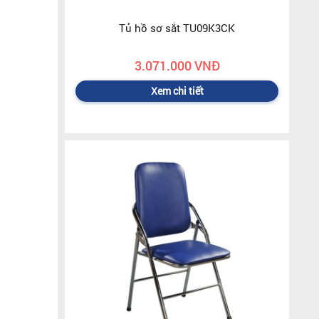
Tủ hồ sơ sắt TU09K3CK
3.071.000 VNĐ
Xem chi tiết