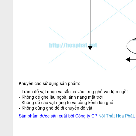
Khuyến cáo sử dụng sản phẩm:
- Tránh để vật nhọn và sắc cà vào lưng ghế và đệm ngồi
- Không để ghế lâu ngoài ánh nắng mặt trời
- Không để các vật nặng to và cồng kềnh lên ghế
- Không dùng ghế để di chuyển đồ vật
Sản phẩm được sản xuất bởi Công ty CP
Nội Thất Hòa Phát
.