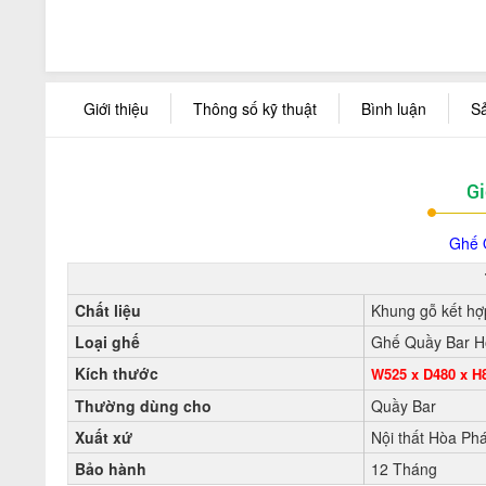
Giới thiệu
Thông số kỹ thuật
Bình luận
S
Gi
Ghế 
Chất liệu
Khung gỗ kết hợ
Loại ghế
Ghế Quầy Bar H
Kích thước
W525 x D480 x 
Thường dùng cho
Quầy Bar
Xuất xứ
Nội thất Hòa Phá
Bảo hành
12 Tháng