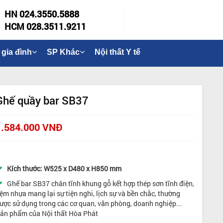
HN 024.3550.5888
HCM 028.3511.9211
 gia đình
SP Khác
Nội thất Y tế
Ghế quầy bar SB37
1.584.000 VNĐ
Kích thước:
W525 x D480 x H850 mm
Ghế bar SB37
chân tĩnh khung gỗ kết hợp thép sơn tĩnh điện,
ệm nhựa
mang lại sự tiện nghi, lịch sự và bền chắc, thường
ược sử dụng trong các cơ quan, văn phòng, doanh nghiệp..
.
ản phẩm của Nội thất Hòa Phát