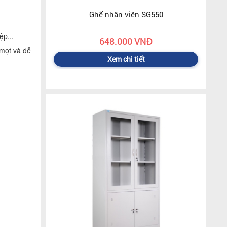
Ghế nhân viên SG550
ệp...
648.000 VNĐ
 mọt và dễ
Xem chi tiết