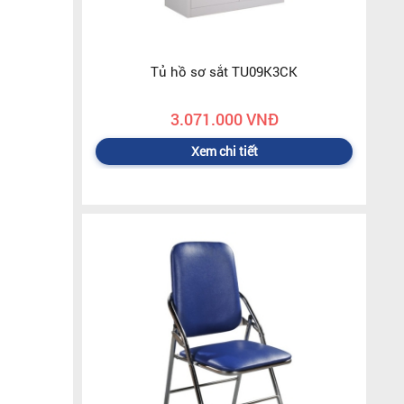
Tủ hồ sơ sắt TU09K3CK
3.071.000 VNĐ
Xem chi tiết