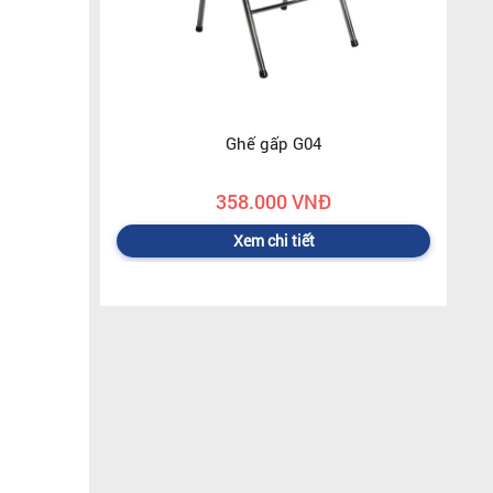
Ghế gấp G04
358.000 VNĐ
Xem chi tiết