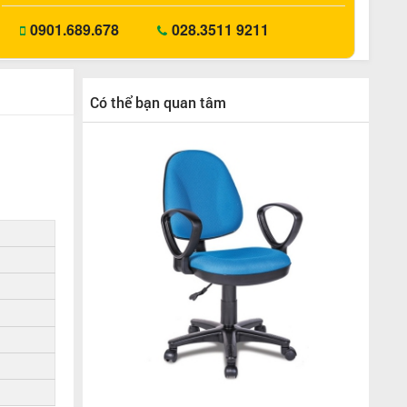
0901.689.678
028.3511 9211
Có thể bạn quan tâm