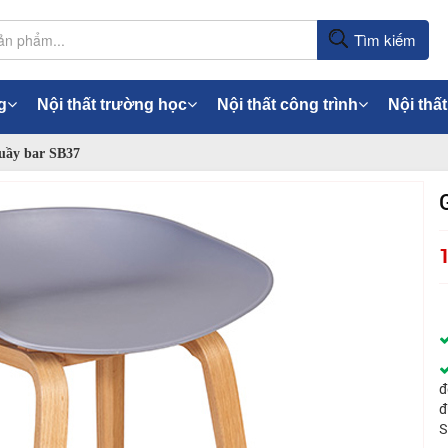
Tìm kiếm
g
Nội thất trường học
Nội thất công trình
Nội thất
uầy bar SB37
đ
đ
S