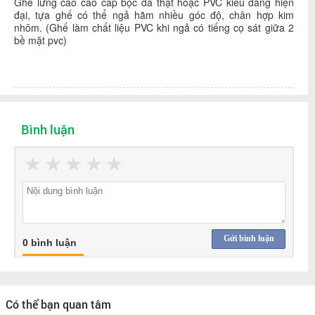
Ghế lưng cao cao cấp bọc da thật hoặc PVC kiểu dáng hiện
đại, tựa ghế có thể ngả hãm nhiều góc độ, chân hợp kim
nhôm. (Ghế làm chất liệu PVC khi ngả có tiếng cọ sát giữa 2
bề mặt pvc)
Bình luận
★
★
★
★
★
Gửi bình luận
0 bình luận
Có thể bạn quan tâm