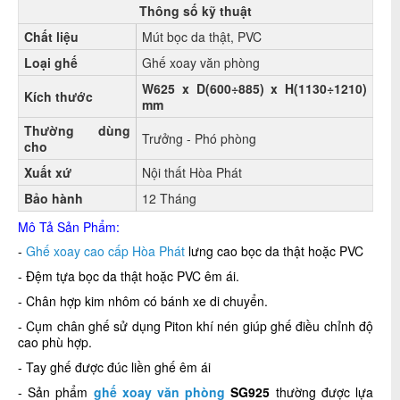
Thông số kỹ thuật
Chất liệu
Mút bọc da thật, PVC
Loại ghế
Ghế xoay văn phòng
W625 x D(600÷885) x H(1130÷1210)
Kích thước
mm
Thường dùng
Trưởng - Phó phòng
cho
Xuất xứ
Nội thất Hòa Phát
Bảo hành
12 Tháng
Mô Tả Sản Phẩm:
-
Ghế xoay cao cấp Hòa Phát
lưng cao bọc da thật hoặc PVC
- Đệm tựa bọc da thật hoặc PVC êm ái.
- Chân hợp kim nhôm có bánh xe di chuyển.
- Cụm chân ghế sử dụng Piton khí nén giúp ghế điều chỉnh độ
cao phù hợp.
- Tay ghế được đúc liền ghế êm ái
- Sản phẩm
ghế xoay văn phòng
SG925
thường được lựa