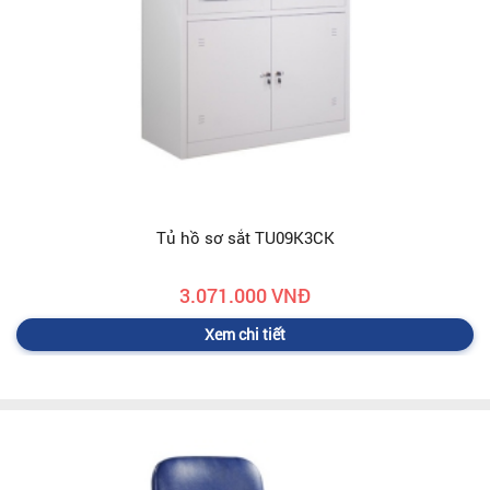
Tủ hồ sơ sắt TU09K3CK
3.071.000 VNĐ
Xem chi tiết