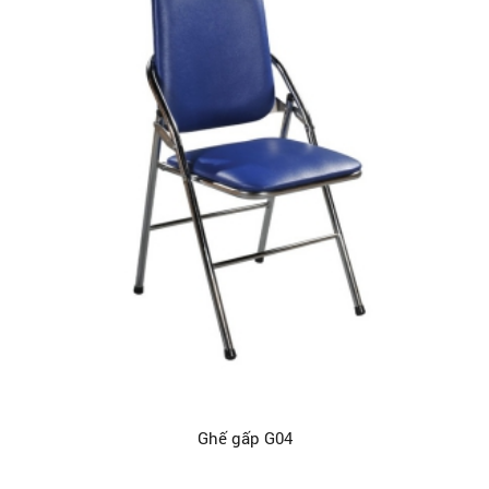
Ghế gấp G04