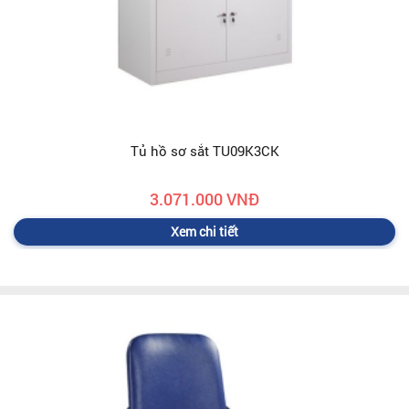
Tủ hồ sơ sắt TU09K3CK
3.071.000 VNĐ
Xem chi tiết