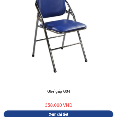
Ghế gấp G04
358.000 VNĐ
Xem chi tiết