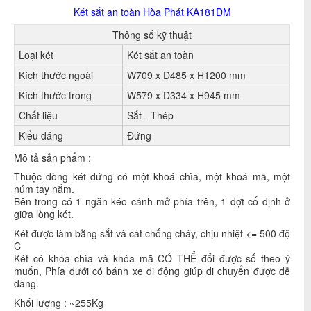
Két sắt an toàn Hòa Phát KA181DM
Thông số kỹ thuật
Loại két
Két sắt an toàn
Kích thước ngoài
W 709 x D485 x H1200 mm
Kích thước trong
W 579 x D334 x H945 mm
Chất liệu
Sắt - Thép
Kiểu dáng
Đứng
Mô tả sản phẩm :
Thuộc dòng két đứng có một khoá chìa, một khoá mã, một
núm tay nắm.
Bên trong có 1 ngăn kéo cánh mở phía trên, 1 đợt cố định ở
giữa lòng két.
Két được làm bằng sắt và cát chống cháy, chịu nhiệt <= 500 độ
C
Két có khóa chìa và khóa mã CÓ THỂ đổi được số theo ý
muốn, Phía dưới có bánh xe di động giúp di chuyển được dễ
dàng.
Khối lượng : ~255Kg