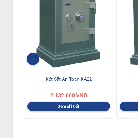
Két Sắt An Toàn KA22
2.132.000 VNĐ
Xem chi tiết