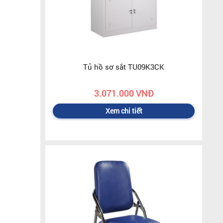
Tủ hồ sơ sắt TU09K3CK
3.071.000 VNĐ
Xem chi tiết