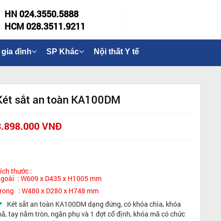
HN 024.3550.5888
HCM 028.3511.9211
 gia đình
SP Khác
Nội thất Y tế
Két sắt an toàn KA100DM
3.898.000 VNĐ
ích thước :
goài : W609 x D435 x H1005 mm
rong : W480 x D280 x H748 mm
Két sắt an toàn KA100DM dạng đứng, có khóa chìa, khóa
ã, tay nắm tròn, ngăn phụ và 1 đợt cố định, khóa mã có chức