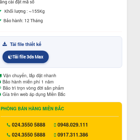
ăng cài đặt mã số
Khối lượng : ~155Kg
Bảo hành: 12 Tháng
Tải file thiết kế
Tải file 3ds Max
Vận chuyển, lắp đặt nhanh
Bảo hành miễn phí 1 năm
Bảo trì trọn vòng đời sản phẩm
Gía trên web áp dụng Miền Bắc
PHÒNG BÁN HÀNG MIỀN BẮC
024.3550 5888
0948.029.111
024.3550 5888
0917.311.386