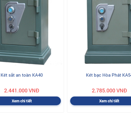
Két sắt an toàn KA40
Két bạc Hòa Phát KA5
2.441.000 VNĐ
2.785.000 VNĐ
Xem chi tiết
Xem chi tiết