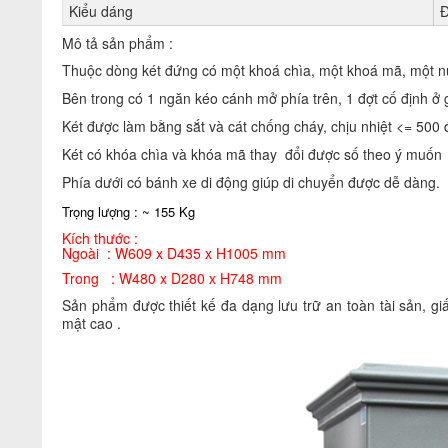
Kiểu dáng
Mô tả sản phẩm :
Thuộc dòng két đứng có một khoá chìa, một khoá mã, một 
Bên trong có 1 ngăn kéo cánh mở phía trên, 1 đợt cố định ở g
Két được làm bằng sắt và cát chống cháy, chịu nhiệt <= 500 
Két có khóa chìa và khóa mã thay đổi được số theo ý muốn
Phía dưới có bánh xe di động giúp di chuyển được dễ dàng.
Trọng lượng : ~ 155 Kg
Kích thước :
Ngoài : W609 x D435 x H1005 mm
Trong : W480 x D280 x H748 mm
Sản phẩm được thiết kế đa dạng lưu trữ an toàn tài sản, giấ
mật cao .