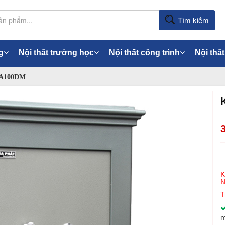
Tìm kiếm
g
Nội thất trường học
Nội thất công trình
Nội thất
 KA100DM
K
N
T
m