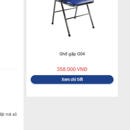
Ghế gấp G04
358.000 VNĐ
Xem chi tiết
đặt mã số