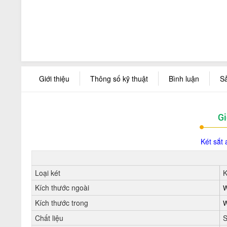
Giới thiệu
Thông số kỹ thuật
Bình luận
S
Gi
Két sắt
Loại két
K
Kích thước ngoài
W
Kích thước trong
W
Chất liệu
S