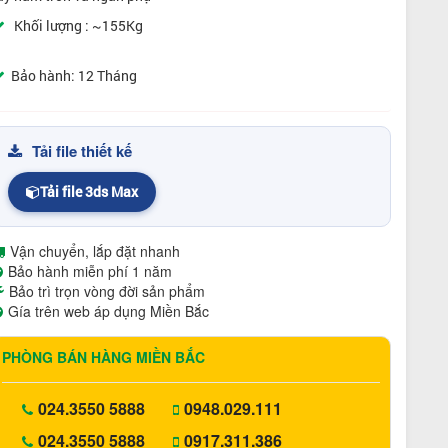
Khối lượng : ~155Kg
Bảo hành: 12 Tháng
Tải file thiết kế
Tải file 3ds Max
Vận chuyển, lắp đặt nhanh
Bảo hành miễn phí 1 năm
Bảo trì trọn vòng đời sản phẩm
Gía trên web áp dụng Miền Bắc
PHÒNG BÁN HÀNG MIỀN BẮC
024.3550 5888
0948.029.111
024.3550 5888
0917.311.386