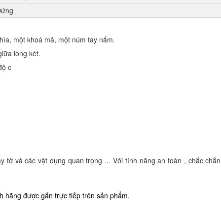
Đứng
hìa, một khoá mã, một núm tay nắm.
iữa lòng két.
độ c
y tờ và các vật dụng quan trọng ... Với tính năng an toàn , chắc chắn
 hãng được gắn trực tiếp trên sản phẩm.