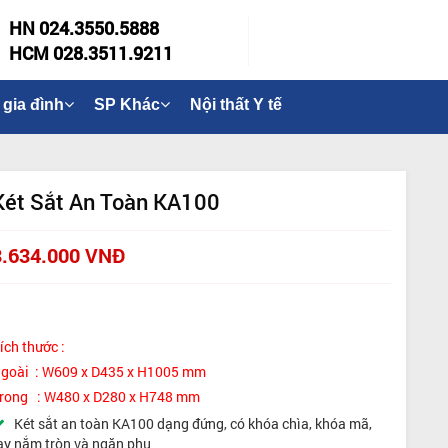
HN 024.3550.5888
HCM 028.3511.9211
 gia đình
SP Khác
Nội thất Y tế
Két Sắt An Toàn KA100
3.634.000 VNĐ
ích thước :
goài : W609 x D435 x H1005 mm
rong : W480 x D280 x H748 mm
Két sắt an toàn KA100 dạng đứng, có khóa chìa, khóa mã,
ay nắm tròn và ngăn phụ