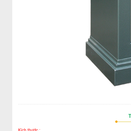
T
Kích thước :