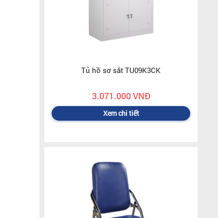
Tủ hồ sơ sắt TU09K3CK
3.071.000 VNĐ
Xem chi tiết