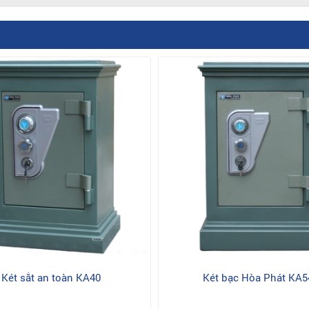
Két sắt an toàn KA40
Két bạc Hòa Phát KA5