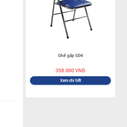
Ghế gấp G04
358.000 VNĐ
Xem chi tiết