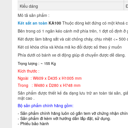
Kiểu dáng
Mô tả sản phẩm :
Két sắt an toàn
KA100
Thuộc dòng két đứng có một khoá c
Bên trong có 1 ngăn kéo cánh mở phía trên, 1 đợt cố định ở g
Két được làm bằng sắt và cát chống cháy, chịu nhiệt <= 500 
Két có khóa chìa và khóa mã ko đổi được số theo ý muốn
Phía dưới có bánh xe di động giúp di chuyển được dễ dàng.
Trọng lượng : ~ 155 Kg
Kích thước :
Ngoài : W609 x D435 x H1005 mm
Trong : W480 x D280 x H748 mm
Sản phẩm được thiết kế đa dạng lưu trữ an toàn tài sản, giấ
mật cao .
Bộ sản phẩm chính hãng gồm:
- Sản phẩm chính hãng luôn có gắn tem vỡ chứng nhận chính
- Sản phẩm đi kèm với hướng dẫn lắp đặt, sử dụng.
- Phiếu bảo hành