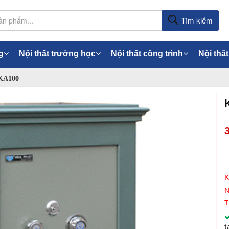
Tìm kiếm
g
Nội thất trường học
Nội thất công trình
Nội thất
 KA100
K
N
T
t