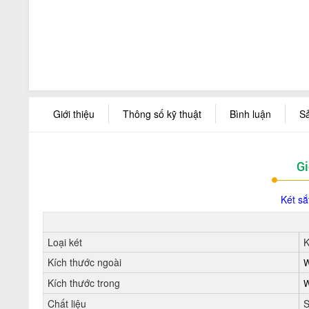
Giới thiệu
Thông số kỹ thuật
Bình luận
S
Gi
Két sắ
Loại két
K
Kích thước ngoài
W
Kích thước trong
W
Chất liệu
S