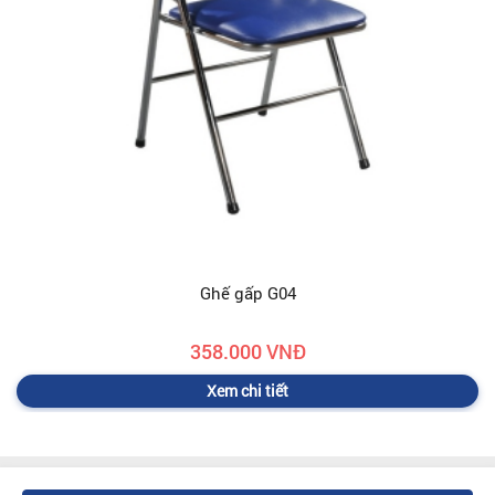
Ghế gấp G04
358.000 VNĐ
Xem chi tiết