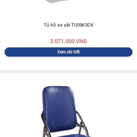
Tủ hồ sơ sắt TU09K3CK
3.071.000 VNĐ
Xem chi tiết