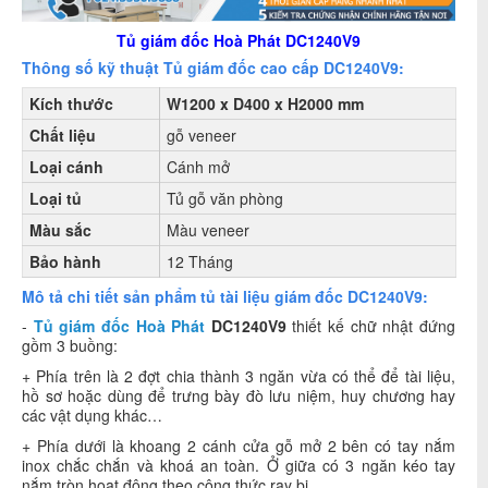
Tủ giám đốc Hoà Phát DC1240V9
Thông số kỹ thuật Tủ giám đốc cao cấp DC1240V9:
Kích thước
W1200 x D400 x H2000 mm
Chất liệu
gỗ veneer
Loại cánh
Cánh mở
Loại tủ
Tủ gỗ văn phòng
Màu sắc
Màu
veneer
Bảo hành
12 Tháng
Mô tả chi tiết sản phẩm tủ tài liệu giám đốc DC1240V9:
-
Tủ giám đốc Hoà Phát
DC1240V9
thiết kế chữ nhật đứng
gồm 3 buồng:
+ Phía trên là 2 đợt chia thành 3 ngăn vừa có thể để tài liệu,
hồ sơ hoặc dùng để trưng bày đò lưu niệm, huy chương hay
các vật dụng khác…
+ Phía dưới là khoang 2 cánh cửa gỗ mở 2 bên có tay nắm
inox chắc chắn và khoá an toàn. Ở giữa có 3 ngăn kéo tay
nắm tròn hoạt động theo công thức ray bi