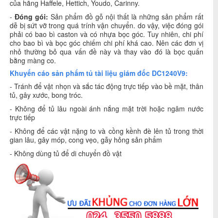
của hãng Haffele, Hettich, Youdo, Carinny.
-
Đóng gói:
Sản phẩm đồ gỗ nội thất là những sản phẩm rất
dễ bị sứt vỡ trong quá trính vận chuyển. do vậy, việc đóng gói
phải có bao bì caston và có nhựa bọc góc. Tuy nhiên, chi phí
cho bao bì và bọc góc chiếm chi phí khá cao. Nên các đơn vị
nhỏ thường bỏ qua vấn đề này và thay vào đó là bọc quấn
bằng màng co.
Khuyến cáo sản phẩm tủ tài liệu giám đốc DC1240V9:
- Tránh để vật nhọn và sắc tác động trực tiếp vào bề mặt, thân
tủ, gây xước, bong tróc.
- Không để tủ lâu ngoài ánh nắng mặt trời hoặc ngâm nước
trực tiếp
- Không để các vật nặng to và cồng kềnh đè lên tủ trong thời
gian lâu, gây móp, cong vẹo, gẫy hỏng sản phẩm
- Không dùng tủ để di chuyển đồ vật