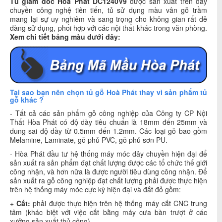
Tủ giám đốc Hoà Phát DC1240V9
được sản xuất trên dây
chuyền công nghệ tiên tiến, tủ sử dụng màu vân gỗ trầm
mang lại sự uy nghiêm và sang trọng cho không gian rất dễ
dàng sử dụng, phối hợp với các nội thất khác trong văn phòng.
Xem chi tiết bảng màu dưới đây:
Tại sao bạn nên chọn tủ gỗ Hoà Phát thay vì sản phẩm tủ
gỗ khác ?
- Tất cả các sản phẩm gỗ công nghiệp của Công ty CP Nội
Thất Hòa Phát có độ dày tiêu chuẩn là 18mm đến 25mm và
dung sai độ dầy từ 0.5mm đến 1.2mm. Các loại gỗ bao gồm
Melamine, Laminate, gỗ phủ PVC, gỗ phủ sơn PU.
- Hòa Phát đầu tư hệ thống máy móc dây chuyền hiện đại để
sản xuất ra sản phẩm đạt chất lượng được các tổ chức thế giới
công nhận, và hơn nữa là được người tiêu dùng công nhận. Để
sản xuất ra gỗ công nghiệp đạt chất lượng phải được thực hiện
trên hệ thống máy móc cực kỳ hiện đại và đắt đỏ gồm:
+
Cắt:
phải được thực hiện trên hệ thống máy cắt CNC trung
tâm (khác biệt với việc cắt bằng máy cưa bàn trượt ở các
xưởng sản xuất thủ công).