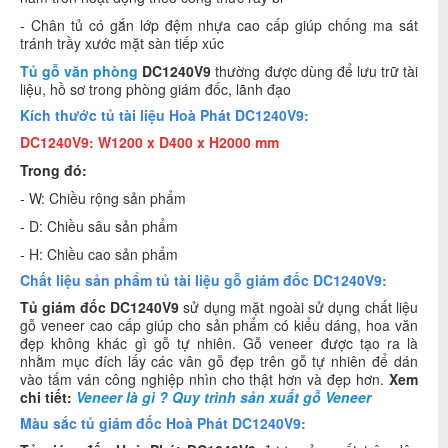
- Chân tủ có gắn lớp đệm nhựa cao cấp giúp chống ma sát
tránh trầy xước mặt sàn tiếp xúc
Tủ gỗ văn phòng
DC1240V9
thường được dùng để lưu trữ tài
liệu, hồ sơ trong phòng giám đốc, lãnh đạo
Kích thước tủ tài liệu Hoà Phát DC1240V9:
DC1240V9: W1200 x D400 x H2000 mm
Trong đó:
- W: Chiều rộng sản phẩm
- D: Chiều sâu sản phẩm
- H: Chiều cao sản phẩm
Chất liệu sản phẩm tủ tài liệu gỗ giám đốc DC1240V9:
Tủ giám đốc DC1240V9
sử dụng mặt ngoài sử dụng chất liệu
gỗ veneer cao cấp giúp cho sản phẩm có kiểu dáng, hoa văn
đẹp không khác gì gỗ tự nhiên. Gỗ veneer được tạo ra là
nhằm mục đích lấy các vân gỗ đẹp trên gỗ tự nhiên để dán
vào tấm ván công nghiệp nhìn cho thật hơn và đẹp hơn.
Xem
chi tiết:
Veneer là gì ? Quy trình sản xuất gỗ Veneer
Màu sắc tủ giám đốc Hoà Phát DC1240V9: