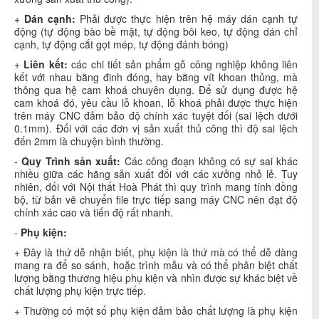
+
Dán cạnh:
Phải được thực hiện trên hệ máy dán cạnh tự
động (tự động bào bề mặt, tự động bôi keo, tự động dán chỉ
cạnh, tự động cắt gọt mép, tự động đánh bóng)
+
Liên kết:
các chi tiết sản phẩm gỗ công nghiệp không liên
kết với nhau bằng đinh đóng, hay bằng vít khoan thủng, mà
thông qua hệ cam khoá chuyên dụng. Để sử dụng được hệ
cam khoá đó, yêu cầu lỗ khoan, lỗ khoá phải được thực hiện
trên máy CNC đảm bảo độ chính xác tuyệt đối (sai lệch dưới
0.1mm). Đối với các đơn vị sản xuất thủ công thì độ sai lệch
đến 2mm là chuyện bình thường.
-
Quy Trình sản xuất:
Các công đoạn không có sự sai khác
nhiều giữa các hãng sản xuất đối với các xưởng nhỏ lẻ. Tuy
nhiên, đối với Nội thất Hoà Phát thì quy trình mang tính đồng
bộ, từ bản vẽ chuyển file trực tiếp sang máy CNC nên đạt độ
chính xác cao và tiến độ rất nhanh.
-
Phụ kiện:
+ Đây là thứ dễ nhận biết, phụ kiện là thứ mà có thể dễ dàng
mang ra để so sánh, hoặc trình mẫu và có thể phân biệt chất
lượng bằng thương hiệu phụ kiện và nhìn được sự khác biệt về
chất lượng phụ kiện trực tiếp.
+ Thường có một số phụ kiện đảm bảo chất lượng là phụ kiện