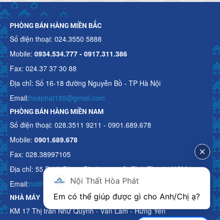
PHÒNG BÁN HÀNG MIỀN BẮC
Số điện thoại: 024.3550 5888
Mobile:
0934.534.777 - 0917.311.386
Fax: 024.37 37 30 88
Địa chỉ: Số 16-18 đường Nguyễn Bồ - TP Hà Nội
Email:
hoaphat185@gmail.com
PHÒNG BÁN HÀNG MIỀN NAM
Số điện thoại: 028.3511 9211 - 0901.689.678
Mobile:
0901.689.678
Fax: 028.38997105
Địa chỉ: 55 Bạch Đằng, Phường 15, Q. Bình Thạnh, HCM
Nội Thất Hòa Phát
Email:
noithathoaphattot@gmail.com
Em có thể giúp được gì cho Anh/Chị ạ? 
NHÀ MÁY
KM 17 Thị trấn Như Quỳnh - Văn Lâm - Hưng Yên