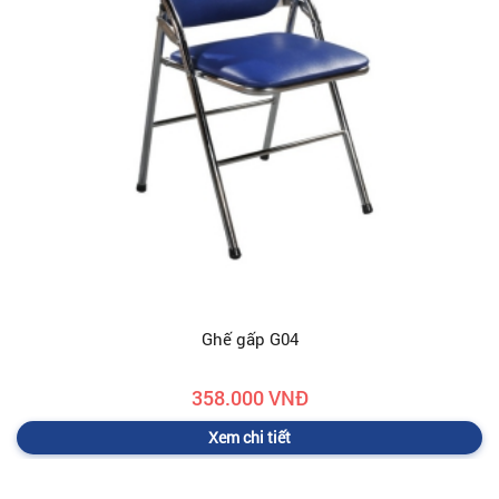
Ghế gấp G04
358.000 VNĐ
Xem chi tiết