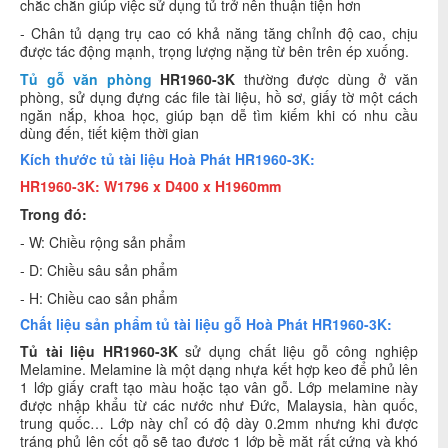
chắc chắn giúp việc sử dụng tủ trở nên thuận tiện hơn
- Chân tủ dạng trụ cao có khả năng tăng chỉnh độ cao, chịu
được tác động mạnh, trọng lượng nặng từ bên trên ép xuống.
Tủ gỗ văn phòng
HR1960-3K
thường được dùng ở văn
phòng, sử dụng đựng các file tài liệu, hồ sơ, giấy tờ một cách
ngăn nắp, khoa học, giúp bạn dễ tìm kiếm khi có nhu cầu
dùng đến, tiết kiệm thời gian
Kích thước tủ tài liệu Hoà Phát HR1960-3K:
HR1960-3K: W1796 x D400 x H1960mm
Trong đó:
- W: Chiều rộng sản phẩm
- D: Chiều sâu sản phẩm
- H: Chiều cao sản phẩm
Chất liệu sản phẩm tủ tài liệu gỗ Hoà Phát HR1960-3K:
Tủ tài liệu HR1960-3K
sử dụng chất liệu gỗ công nghiệp
Melamine. Melamine là một dạng nhựa kết hợp keo để phủ lên
1 lớp giấy craft tạo màu hoặc tạo vân gỗ. Lớp melamine này
được nhập khẩu từ các nước như Đức, Malaysia, hàn quốc,
trung quốc… Lớp này chỉ có độ dày 0.2mm nhưng khi được
tráng phủ lên cốt gỗ sẽ tạo được 1 lớp bề mặt rất cứng và khó