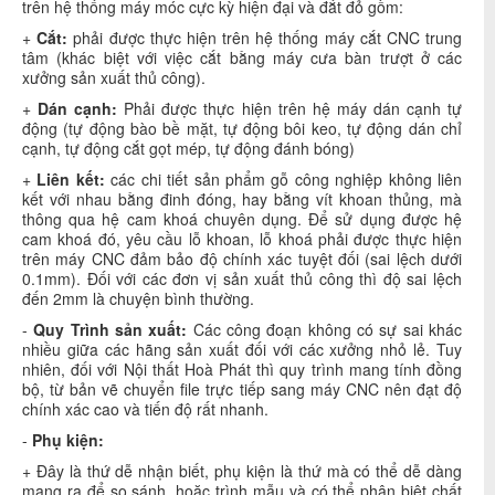
trên hệ thống máy móc cực kỳ hiện đại và đắt đỏ gồm:
+
Cắt:
phải được thực hiện trên hệ thống máy cắt CNC trung
tâm (khác biệt với việc cắt bằng máy cưa bàn trượt ở các
xưởng sản xuất thủ công).
+
Dán cạnh:
Phải được thực hiện trên hệ máy dán cạnh tự
động (tự động bào bề mặt, tự động bôi keo, tự động dán chỉ
cạnh, tự động cắt gọt mép, tự động đánh bóng)
+
Liên kết:
các chi tiết sản phẩm gỗ công nghiệp không liên
kết với nhau bằng đinh đóng, hay bằng vít khoan thủng, mà
thông qua hệ cam khoá chuyên dụng. Để sử dụng được hệ
cam khoá đó, yêu cầu lỗ khoan, lỗ khoá phải được thực hiện
trên máy CNC đảm bảo độ chính xác tuyệt đối (sai lệch dưới
0.1mm). Đối với các đơn vị sản xuất thủ công thì độ sai lệch
đến 2mm là chuyện bình thường.
-
Quy Trình sản xuất:
Các công đoạn không có sự sai khác
nhiều giữa các hãng sản xuất đối với các xưởng nhỏ lẻ. Tuy
nhiên, đối với Nội thất Hoà Phát thì quy trình mang tính đồng
bộ, từ bản vẽ chuyển file trực tiếp sang máy CNC nên đạt độ
chính xác cao và tiến độ rất nhanh.
-
Phụ kiện:
+ Đây là thứ dễ nhận biết, phụ kiện là thứ mà có thể dễ dàng
mang ra để so sánh, hoặc trình mẫu và có thể phân biệt chất