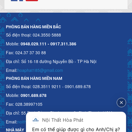
PHÒNG BÁN HÀNG MIỀN BẮC
Số điện thoại: 024.3550 5888
Mobile:
0948.029.111 - 0917.311.386
Fax: 024.37 37 30 88
Địa chỉ: Số 16-18 đường Nguyễn Bồ - TP Hà Nội
Email:
hoaphat185@gmail.com
PHÒNG BÁN HÀNG MIỀN NAM
Số điện thoại: 028.3511 9211 - 0901.689.678
Mobile:
0901.689.678
Fax: 028.38997105
Địa chỉ: 55 Bạch Đằng, Phường 15, Q. Bình Thạnh, HCM
Nội Thất Hòa Phát
Email:
noithathoaphattot@gmail.com
Em có thể giúp được gì cho Anh/Chị ạ? 
NHÀ MÁY