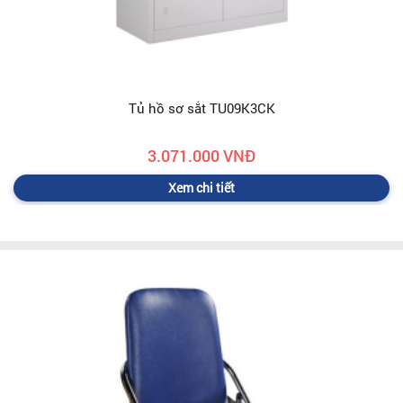
Tủ hồ sơ sắt TU09K3CK
3.071.000 VNĐ
Xem chi tiết