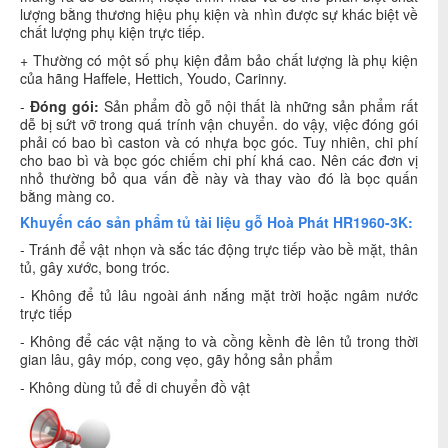
lượng bằng thương hiệu phụ kiện và nhìn được sự khác biệt về
chất lượng phụ kiện trực tiếp.
+ Thường có một số phụ kiện đảm bảo chất lượng là phụ kiện
của hãng Haffele, Hettich, Youdo, Carinny.
-
Đóng gói:
Sản phẩm đồ gỗ nội thất là những sản phẩm rất
dễ bị sứt vỡ trong quá trính vận chuyển. do vậy, việc đóng gói
phải có bao bì caston và có nhựa bọc góc. Tuy nhiên, chi phí
cho bao bì và bọc góc chiếm chi phí khá cao. Nên các đơn vị
nhỏ thường bỏ qua vấn đề này và thay vào đó là bọc quấn
bằng màng co.
Khuyến cáo sản phẩm tủ tài liệu gỗ Hoà Phát HR1960-3K:
- Tránh để vật nhọn và sắc tác động trực tiếp vào bề mặt, thân
tủ, gây xước, bong tróc.
- Không để tủ lâu ngoài ánh nắng mặt trời hoặc ngâm nước
trực tiếp
- Không để các vật nặng to và cồng kềnh đè lên tủ trong thời
gian lâu, gây móp, cong vẹo, gãy hỏng sản phẩm
- Không dùng tủ để di chuyển đồ vật