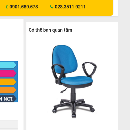
0901.689.678
028.3511 9211
Có thể bạn quan tâm