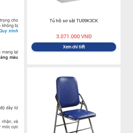
 trọng cho
Tủ hồ sơ sắt TU09K3CK
ỗ không bị
Quy trình
3.071.000 VNĐ
Xem chi tiết
 mang lại
 bảng màu
độ dầy từ
g nhận, và
áy móc cực