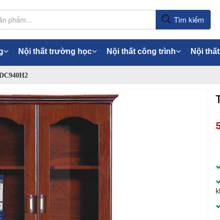
Tìm kiếm
g
Nội thất trường học
Nội thất công trình
Nội thất
 DC940H2
k