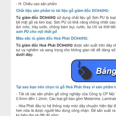
- H: Chiều cao sản phẩm
Chất liệu sản phẩm tủ tài liệu gỗ giám đốc DC940H2
:
Tủ giám đốc DC940H2
sử dụng chất liệu gỗ Sơn PU là lo
bề mặt gỗ và kim loại. Sơn PU có khả năng chống nhiệt cao
ẩm mốc, trầy xước, chống bám bụi, nước, tia UV và thời tiế
sơn PU cho nội thất gỗ
Màu sắc tủ giám đốc Hoà Phát DC940H2
:
Tủ giám đốc Hoà Phát DC940H2
được sản xuất trên dây c
sự uy nghiêm và sang trọng cho không gian rất dễ dàng sử 
dưới đây:
Tại sao bạn nên chọn tủ gỗ Hoà Phát thay vì sản phẩm 
- Tất cả các sản phẩm gỗ công nghiệp của Công ty CP Nội
0.5mm đến 1.2mm. Các loại gỗ bao gồm Melamine, Laminate
- Hòa Phát đầu tư hệ thống máy móc dây chuyền hiện đại để
hơn nữa là được người tiêu dùng công nhận. Để sản xuất ra
kỳ hiện đại và đắt đỏ gồm: