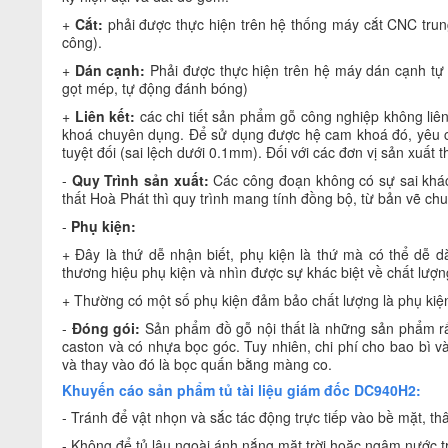
+
Cắt:
phải được thực hiện trên hệ thống máy cắt CNC trung
công).
+
Dán cạnh:
Phải được thực hiện trên hệ máy dán cạnh tự 
gọt mép, tự động đánh bóng)
+
Liên kết:
các chi tiết sản phẩm gỗ công nghiệp không liê
khoá chuyên dụng. Để sử dụng được hệ cam khoá đó, yêu c
tuyệt đối (sai lệch dưới 0.1mm). Đối với các đơn vị sản xuất
-
Quy Trình sản xuất:
Các công đoạn không có sự sai khác 
thất Hoà Phát thì quy trình mang tính đồng bộ, từ bản vẽ chu
-
Phụ kiện:
+ Đây là thứ dễ nhận biết, phụ kiện là thứ mà có thể dễ 
thương hiệu phụ kiện và nhìn được sự khác biệt về chất lượng
+ Thường có một số phụ kiện đảm bảo chất lượng là phụ kiện
-
Đóng gói:
Sản phẩm đồ gỗ nội thất là những sản phẩm rất 
caston và có nhựa bọc góc. Tuy nhiên, chi phí cho bao bì 
và thay vào đó là bọc quấn bằng màng co.
Khuyến cáo sản phẩm tủ tài liệu giám đốc DC940H2
:
- Tránh để vật nhọn và sắc tác động trực tiếp vào bề mặt, thâ
- Không để tủ lâu ngoài ánh nắng mặt trời hoặc ngâm nước tr