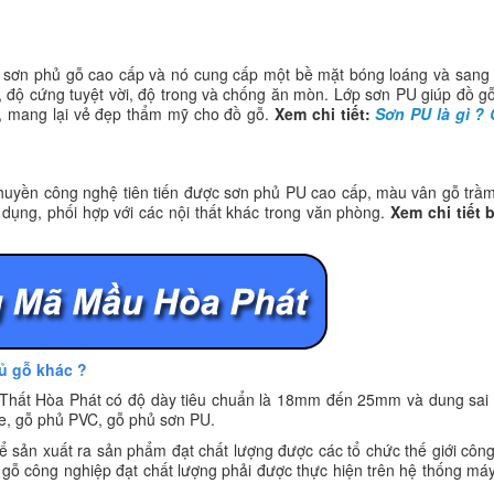
ại sơn phủ gỗ cao cấp và nó cung cấp một bề mặt bóng loáng và sang
, độ cứng tuyệt vời, độ trong và chống ăn mòn. Lớp sơn PU giúp đồ g
t, mang lại vẻ đẹp thẩm mỹ cho đồ gỗ.
Xem chi tiết:
Sơn PU là gì ? 
huyền công nghệ tiên tiến được sơn phủ PU cao cấp, màu vân gỗ trầm
dụng, phối hợp với các nội thất khác trong văn phòng.
Xem chi tiết
tủ gỗ khác ?
 Thất Hòa Phát có độ dày tiêu chuẩn là 18mm đến 25mm và dung sai 
, gỗ phủ PVC, gỗ phủ sơn PU.
 sản xuất ra sản phẩm đạt chất lượng được các tổ chức thế giới côn
 gỗ công nghiệp đạt chất lượng phải được thực hiện trên hệ thống m