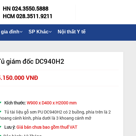
HN 024.3550.5888
HCM 028.3511.9211
 gia đình
SP Khác
Nội thất Y tế
Tủ giám đốc DC940H2
5.150.000 VNĐ
Kích thước:
W900 x D400 x H2000 mm
Tủ tài liệu gỗ sơn PU DC940H2 có 2 buồng, phía trên là 2
hoang cánh kính, phía dưới là 3 khoang cánh mở
Lưu ý:
Giá bán chưa bao gồm thuế VAT