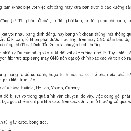
 tâm (khác biệt với việc cắt bằng máy cưa bàn trượt ở các xưởng sả
động (tự động bào bề mặt, tự động bôi keo, tự động dán chỉ cạnh, t
n kết với nhau bằng đinh đóng, hay bằng vít khoan thủng, mà thông 
ầu lỗ khoan, lỗ khoá phải được thực hiện trên máy CNC đảm bảo độ 
 thủ công thì độ sai lệch đến 2mm là chuyện bình thường.
nhiều giữa các hãng sản xuất đối với các xưởng nhỏ lẻ. Tuy nhiên, đ
yển file trực tiếp sang máy CNC nên đạt độ chính xác cao và tiến độ r
dàng mang ra để so sánh, hoặc trình mẫu và có thể phân biệt chất l
 phụ kiện trực tiếp.
 của hãng Haffele, Hettich, Youdo, Carinny.
dễ bị sứt vỡ trong quá trính vận chuyển. do vậy, việc đóng gói phải
và bọc góc chiếm chi phí khá cao. Nên các đơn vị nhỏ thường bỏ qua 
n tủ, gây xước, bong tróc.
ực tiếp