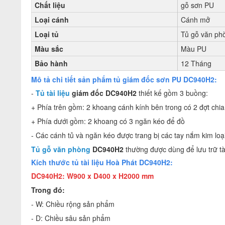
Chất liệu
gỗ sơn PU
Loại cánh
Cánh mở
Loại tủ
Tủ gỗ văn ph
Màu sắc
Màu PU
Bảo hành
12 Tháng
Mô tả chi tiết sản phẩm tủ giám đốc sơn PU
DC940H2
:
-
Tủ tài liệu
giám đốc DC940H2
thiết kế gồm 3 buồng:
+ Phía trên gồm: 2 khoang cánh kính bên trong có 2 đợt chia 
+ Phía dưới gồm: 2 khoang có 3 ngăn kéo để đồ
- Các cánh tủ và ngăn kéo được trang bị các tay nắm kim loại
Tủ gỗ văn phòng
DC940H2
thường được dùng để lưu trữ tà
Kích thước tủ tài liệu Hoà Phát DC940H2
:
DC940H2: W900 x D400 x H2000 mm
Trong đó:
- W: Chiều rộng sản phẩm
- D: Chiều sâu sản phẩm