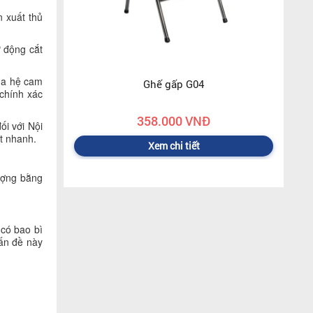
n xuất thủ
ự động cắt
qua hệ cam
Ghế gấp G04
chính xác
358.000 VNĐ
ối với Nội
ất nhanh.
Xem chi tiết
ượng bằng
 có bao bì
vấn đề này