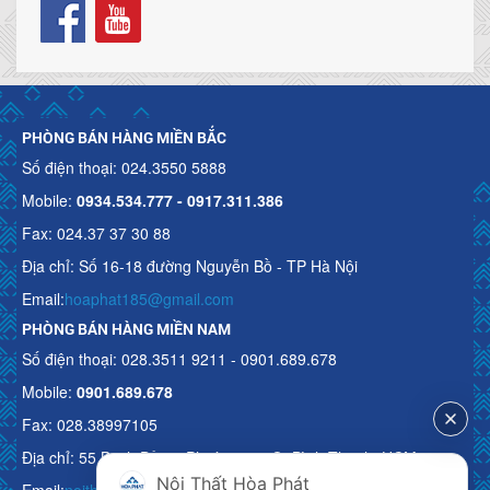
PHÒNG BÁN HÀNG MIỀN BẮC
Số điện thoại: 024.3550 5888
Mobile:
0934.534.777 - 0917.311.386
Fax: 024.37 37 30 88
Địa chỉ: Số 16-18 đường Nguyễn Bồ - TP Hà Nội
Email:
hoaphat185@gmail.com
PHÒNG BÁN HÀNG MIỀN NAM
Số điện thoại: 028.3511 9211 - 0901.689.678
Mobile:
0901.689.678
Fax: 028.38997105
Địa chỉ: 55 Bạch Đằng, Phường 15, Q. Bình Thạnh, HCM
Nội Thất Hòa Phát
Email:
noithathoaphattot@gmail.com