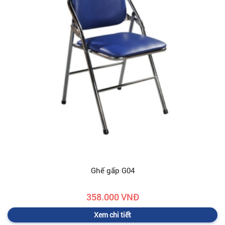
Ghế gấp G04
358.000 VNĐ
Xem chi tiết