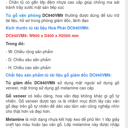
- Chân tủ có gắn lớp đệm nhựa cao cấp giúp chống ma sát
tránh trầy xước mặt sàn tiếp xúc
Tủ gỗ văn phòng
DC940VM9
thường được dùng để lưu trữ
tài liệu, hồ sơ trong phòng giám đốc, lãnh đạo
Kích thước tủ tài liệu Hoà Phát DC940VM9:
DC940VM9: W900 x D400 x H2000 mm
Trong đó:
- W: Chiều rộng sản phẩm
- D: Chiều sâu sản phẩm
- H: Chiều cao sản phẩm
Chất liệu sản phẩm tủ tài liệu gỗ giám đốc DC940VM9:
Tủ giám đốc DC940VM9
sử dụng mặt ngoài sử dụng gỗ
veneer, mặt trong sử dụng gỗ melamine cao cấp
Gỗ veneer
có kiểu dáng, hoa văn đẹp không khác gì gỗ tự
nhiên. Gỗ veneer được tạo ra là nhằm mục đích lấy các vân
gỗ đẹp trên gỗ tự nhiên để dán vào tấm ván công nghiệp nhìn
cho thật hơn và đẹp hơn.
Melamine
là một dạng nhựa kết hợp keo để phủ lên 1 lớp giấy
craft tạo màu hoặc tạo vân gỗ. Lớp melamine này được nhập