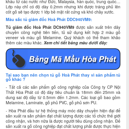
khẩu từ các nước như Đức, Malaysia, hàn quốc, trung quốc…
Lớp này chỉ có độ dày 0.2mm nhưng khi được tráng phủ lên
cốt gỗ sẽ tạo được 1 lớp bề mặt rất cứng và khó chầy xước.
Màu sắc tủ giám đốc Hoà Phát DDC940VM9:
Tủ giám đốc Hoà Phát DC940VM9
được sản xuất trên dây
chuyền công nghệ tiên tiến, tủ sử dụng kết hợp 2 màu gỗ
veneer và màu gỗ Melamine. Quý khách có thể tham khảo
thêm các màu khác.
Xem chi tiết bảng màu dưới đây:
Tại sao bạn nên chọn tủ gỗ Hoà Phát thay vì sản phẩm tủ
gỗ khác ?
- Tất cả các sản phẩm gỗ công nghiệp của Công ty CP Nội
Thất Hòa Phát có độ dày tiêu chuẩn là 18mm đến 25mm và
dung sai độ dầy từ 0.5mm đến 1.2mm. Các loại gỗ bao gồm
Melamine, Laminate, gỗ phủ PVC, gỗ phủ sơn PU.
- Hòa Phát đầu tư hệ thống máy móc dây chuyền hiện đại để
sản xuất ra sản phẩm đạt chất lượng được các tổ chức thế giới
công nhận, và hơn nữa là được người tiêu dùng công nhận. Để
sản xuất ra gỗ công nghiệp đạt chất lượng phải được thực hiện