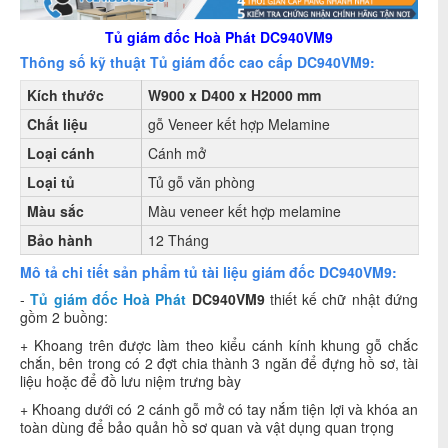
Tủ giám đốc Hoà Phát DC940VM9
Thông số kỹ thuật Tủ giám đốc cao cấp DC940VM9:
Kích thước
W900 x D400 x H2000 mm
Chất liệu
gỗ Veneer kết hợp Melamine
Loại cánh
Cánh mở
Loại tủ
Tủ gỗ văn phòng
Màu sắc
Màu
veneer kết hợp melamine
Bảo hành
12 Tháng
Mô tả chi tiết sản phẩm tủ tài liệu giám đốc DC940VM9:
-
Tủ giám đốc Hoà Phát
DC940VM9
thiết kế chữ nhật đứng
gồm 2 buồng:
+ Khoang trên được làm theo kiểu cánh kính khung gỗ chắc
chắn, bên trong có 2 đợt chia thành 3 ngăn để đựng hồ sơ, tài
liệu hoặc để đồ lưu niệm trưng bày
+ Khoang dưới có 2 cánh gỗ mở có tay nắm tiện lợi và khóa an
toàn dùng để bảo quản hồ sơ quan và vật dụng quan trọng