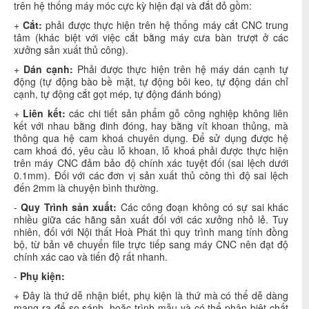
trên hệ thống máy móc cực kỳ hiện đại và đắt đỏ gồm:
+
Cắt:
phải được thực hiện trên hệ thống máy cắt CNC trung
tâm (khác biệt với việc cắt bằng máy cưa bàn trượt ở các
xưởng sản xuất thủ công).
+
Dán cạnh:
Phải được thực hiện trên hệ máy dán cạnh tự
động (tự động bào bề mặt, tự động bôi keo, tự động dán chỉ
cạnh, tự động cắt gọt mép, tự động đánh bóng)
+
Liên kết:
các chi tiết sản phẩm gỗ công nghiệp không liên
kết với nhau bằng đinh đóng, hay bằng vít khoan thủng, mà
thông qua hệ cam khoá chuyên dụng. Để sử dụng được hệ
cam khoá đó, yêu cầu lỗ khoan, lỗ khoá phải được thực hiện
trên máy CNC đảm bảo độ chính xác tuyệt đối (sai lệch dưới
0.1mm). Đối với các đơn vị sản xuất thủ công thì độ sai lệch
đến 2mm là chuyện bình thường.
-
Quy Trình sản xuất:
Các công đoạn không có sự sai khác
nhiều giữa các hãng sản xuất đối với các xưởng nhỏ lẻ. Tuy
nhiên, đối với Nội thất Hoà Phát thì quy trình mang tính đồng
bộ, từ bản vẽ chuyển file trực tiếp sang máy CNC nên đạt độ
chính xác cao và tiến độ rất nhanh.
-
Phụ kiện:
+ Đây là thứ dễ nhận biết, phụ kiện là thứ mà có thể dễ dàng
mang ra để so sánh, hoặc trình mẫu và có thể phân biệt chất