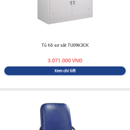
Tủ hồ sơ sắt TU09K3CK
3.071.000 VNĐ
Xem chi tiết