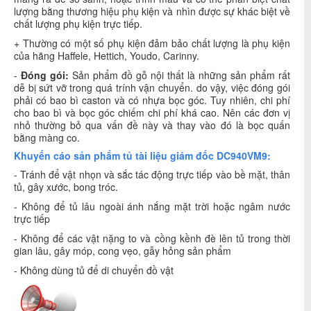
lượng bằng thương hiệu phụ kiện và nhìn được sự khác biệt về
chất lượng phụ kiện trực tiếp.
+ Thường có một số phụ kiện đảm bảo chất lượng là phụ kiện
của hãng Haffele, Hettich, Youdo, Carinny.
-
Đóng gói:
Sản phẩm đồ gỗ nội thất là những sản phẩm rất
dễ bị sứt vỡ trong quá trính vận chuyển. do vậy, việc đóng gói
phải có bao bì caston và có nhựa bọc góc. Tuy nhiên, chi phí
cho bao bì và bọc góc chiếm chi phí khá cao. Nên các đơn vị
nhỏ thường bỏ qua vấn đề này và thay vào đó là bọc quấn
bằng màng co.
Khuyến cáo sản phẩm tủ tài liệu giám đốc DC940VM9:
- Tránh để vật nhọn và sắc tác động trực tiếp vào bề mặt, thân
tủ, gây xước, bong tróc.
- Không để tủ lâu ngoài ánh nắng mặt trời hoặc ngâm nước
trực tiếp
- Không để các vật nặng to và cồng kềnh đè lên tủ trong thời
gian lâu, gây móp, cong vẹo, gẫy hỏng sản phẩm
- Không dùng tủ để di chuyển đồ vật