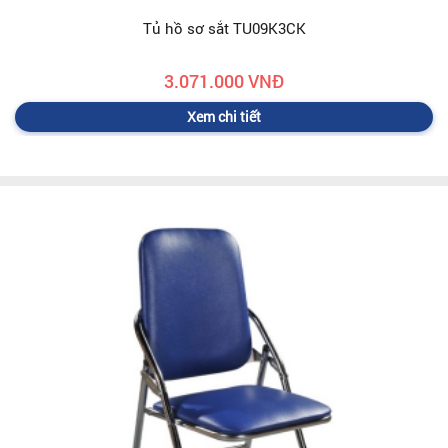
Tủ hồ sơ sắt TU09K3CK
3.071.000 VNĐ
Xem chi tiết