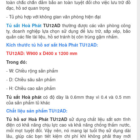
toàn chắc chắn đảm bảo an toàn tuyệt đối cho việc lưu trữ đồ
đạc, hồ sơ quan trọng
- Tủ phù hợp với không gian văn phòng hiện đại
Tủ sắt Hoà Phát
TU12AD
thường được các văn phòng công
ty, doanh nghiệp lựa chọn sử dụng để lưu trữ, sắp xếp, bảo
quản các file tài liệu, hồ sơ tránh bị côn trùng gặm nhấm.
Kích thước tủ hồ sơ sắt Hoà Phát TU12AD:
TU12AD: W900 x D400 x 1200 mm
Trong đó:
- W: Chiều rộng sản phẩm
- D: Chiều sâu sản phẩm
- H: Chiều cao sản phẩm
Tủ sắt Hoà phát
có độ dày là 0.6mm thay vì 0.4 và 0.5 mm
của sản phẩm tủ khác
Chất liệu sản phẩm TU12AD:
Tủ hồ sơ
Hoà Phát TU12AD
sử dụng chất liệu sắt sơn tĩnh
điện có khả năng chịu lực cao và khả năng chống thấm nước,
mối mọt tuyệt đối. Vậy nên, nó mang lại tuổi thọ sử dụng dài
lâu, giúp các bạn tiết kiệm chi phí khi không phải thay mới