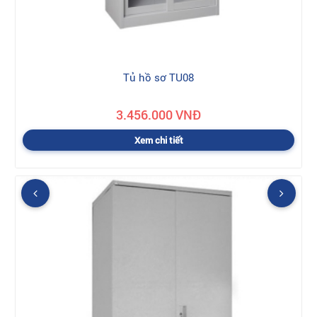
Tủ hồ sơ TU08
3.456.000 VNĐ
Xem chi tiết