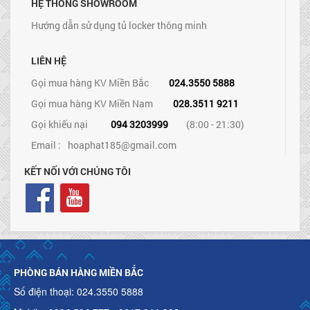
HỆ THỐNG SHOWROOM
Hướng dẫn sử dụng tủ locker thông minh
LIÊN HỆ
Gọi mua hàng KV Miền Bắc
024.3550 5888
Gọi mua hàng KV Miền Nam
028.3511 9211
Gọi khiếu nại
094 3203999
(8:00 - 21:30)
Email :
hoaphat185@gmail.com
KẾT NỐI VỚI CHÚNG TÔI
PHÒNG BÁN HÀNG MIỀN BẮC
Số điện thoại: 024.3550 5888