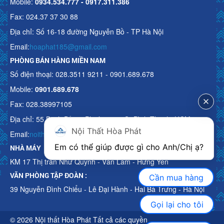
Mobile:
0934.534.777 - 0917.311.386
Fax: 024.37 37 30 88
Địa chỉ: Số 16-18 đường Nguyễn Bồ - TP Hà Nội
Email:
hoaphat185@gmail.com
PHÒNG BÁN HÀNG MIỀN NAM
Số điện thoại: 028.3511 9211 - 0901.689.678
Mobile:
0901.689.678
Fax: 028.38997105
Địa chỉ: 55 Bạch Đằng, Phường 15, Q. Bình Thạnh, HCM
Nội Thất Hòa Phát
Email:
noithathoaphattot@gmail.com
Em có thể giúp được gì cho Anh/Chị ạ? 
NHÀ MÁY
KM 17 Thị trấn Như Quỳnh - Văn Lâm - Hưng Yên
VĂN PHÒNG TẬP ĐOÀN :
Cần mua hàng
39 Nguyễn Đình Chiểu - Lê Đại Hành - Hai Bà Trưng - Hà Nội
Gọi lại cho tôi
© 2026 Nội thất Hòa Phát Tất cả các quyền