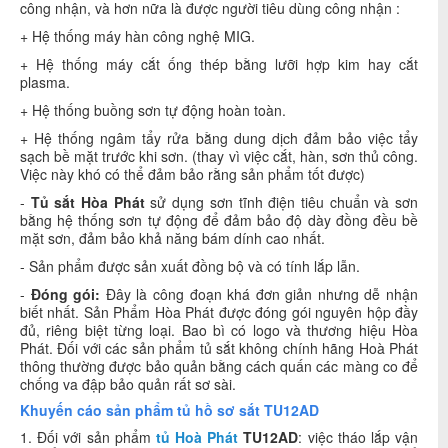
công nhận, và hơn nữa là được người tiêu dùng công nhận :
+ Hệ thống máy hàn công nghệ MIG.
+ Hệ thống máy cắt ống thép bằng lưỡi hợp kim hay cắt
plasma.
+ Hệ thống buồng sơn tự động hoàn toàn.
+ Hệ thống ngâm tẩy rửa bằng dung dịch đảm bảo việc tẩy
sạch bề mặt trước khi sơn. (thay vì việc cắt, hàn, sơn thủ công.
Việc này khó có thể đảm bảo rằng sản phẩm tốt được)
-
Tủ sắt Hòa Phát
sử dụng sơn tĩnh điện tiêu chuẩn và sơn
bằng hệ thống sơn tự động để đảm bảo độ dày đồng đều bề
mặt sơn, đảm bảo khả năng bám dính cao nhất.
- Sản phẩm được sản xuất đồng bộ và có tính lắp lẫn.
-
Đóng gói:
Đây là công đoạn khá đơn giản nhưng dễ nhận
biết nhất. Sản Phẩm Hòa Phát được đóng gói nguyên hộp đầy
đủ, riêng biệt từng loại. Bao bì có logo và thương hiệu Hòa
Phát. Đối với các sản phẩm tủ sắt không chính hãng Hoà Phát
thông thường được bảo quản bằng cách quấn các màng co để
chống va đập bảo quản rất sơ sài.
Khuyến cáo sản phẩm tủ hồ sơ sắt TU12AD
1. Đối với sản phẩm
tủ Hoà Phát
TU12AD
: việc tháo lắp vận