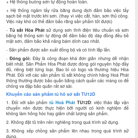
+ Hệ thống buồng sơn tự động hoàn toàn.
+ Hệ thống ngâm tẩy rửa bằng dung dịch đảm bảo việc tẩy
sạch bề mặt trước khi sơn. (thay vì việc cắt, hàn, sơn thủ công.
Việc này khó có thể đảm bảo rằng sản phẩm tốt được)
-
Tủ sắt Hòa Phát
sử dụng sơn tĩnh điện tiêu chuẩn và sơn
bằng hệ thống sơn tự động để đảm bảo độ dày đồng đều bề
mặt sơn, đảm bảo khả năng bám dính cao nhất.
- Sản phẩm được sản xuất đồng bộ và có tính lắp lẫn.
-
Đóng gói:
Đây là công đoạn khá đơn giản nhưng dễ nhận
biết nhất. Sản Phẩm Hòa Phát được đóng gói nguyên hộp đầy
đủ, riêng biệt từng loại. Bao bì có logo và thương hiệu Hòa
Phát. Đối với các sản phẩm tủ sắt không chính hãng Hoà Phát
thông thường được bảo quản bằng cách quấn các màng co để
chống va đập bảo quản rất sơ sài.
Khuyến cáo sản phẩm tủ hồ sơ sắt TU12D
1. Đối với sản phẩm
tủ Hoà Phát
TU12D
: việc tháo lắp vận
chuyển nên được thực hiện bởi người có kinh nghiệm để
không làm hỏng hóc hay giảm chất lượng sản phẩm.
2. Không đặt tủ trên nền nghiêng trong quá trình sử dụng.
3. Không xếp chồng sản phẩm lên nhau trong quá trình sử
dụng.