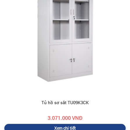
Tủ hồ sơ sắt TU09K3CK
3.071.000 VNĐ
Xem chi tiết