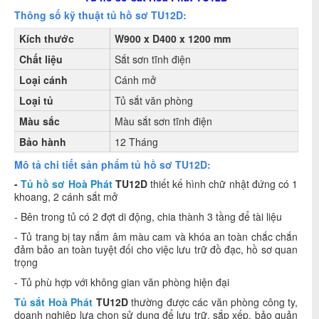
Thông số kỹ thuật tủ hồ sơ TU12D:
Kích thước
W900 x D400 x 1200 mm
Chất liệu
Sắt sơn tĩnh điện
Loại cánh
Cánh mở
Loại tủ
Tủ sắt văn phòng
Màu sắc
Màu sắt sơn tĩnh điện
Bảo hành
12 Tháng
Mô tả chi tiết sản phẩm tủ hồ sơ TU12D:
-
Tủ hồ sơ Hoà Phát
TU12D
thiết kế hình chữ nhật đứng có 1
khoang, 2 cánh sắt mở
- Bên trong tủ có 2 đợt di động, chia thành 3 tầng để tài liệu
- Tủ trang bị tay nắm âm màu cam và khóa an toàn chắc chắn
đảm bảo an toàn tuyệt đối cho việc lưu trữ đồ đạc, hồ sơ quan
trọng
- Tủ phù hợp với không gian văn phòng hiện đại
Tủ sắt Hoà Phát
TU12D
thường được các văn phòng công ty,
doanh nghiệp lựa chọn sử dụng để lưu trữ, sắp xếp, bảo quản