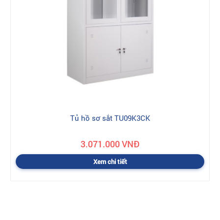
Tủ hồ sơ sắt TU09K3CK
3.071.000 VNĐ
Xem chi tiết