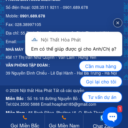
Số điện thoại: 028.3511 9211 - 0901.689.678
Mobile:
0901.689.678
Fax: 028.38997105
Địa chỉ: 55 Bạch Đằng, Phường 15, Q. Bình Thạnh, HCM
Nội Thất Hòa Phát
Email:
noithathoaphattot@gmail.com
Em có thể giúp được gì cho Anh/Chị ạ? 
NHÀ MÁY
KM 17 Thị trấn Như Quỳnh - Văn Lâm - Hưng Yên
VĂN PHÒNG TẬP ĐOÀN :
Cần mua hàng
39 Nguyễn Đình Chiểu - Lê Đại Hành - Hai Bà Trưng - Hà Nội
Gọi lại cho tôi
© 2026 Nội thất Hòa Phát Tất cả các quyền
Tư vấn dự án
Miền Bắc
: Số 16-18 đường Nguyễn Bồ - TP Hà Nội
Tel:024.3550 5888 Email:hoaphat185@gmail.com
1
Miền Nam
: 55 Bạch Đằng, Phường 15, Q. Bình Thạnh, HCM
Tel:028.3511 9211 Email:noithathoaphattot@gmail.com
Gọi Miền Bắc
Gọi Miền Nam
Chat Zalo