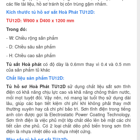
các file tài liệu, hồ sơ tránh bị côn trùng gặm nhấm.
Kích thước tủ hồ sơ sắt Hoà Phát TU12D:
TU12D: W900 x D400 x 1200 mm
Trong đó:
- W: Chiều rộng sản phẩm
- D: Chiều sâu sản phẩm
- H: Chiều cao sản phẩm
Tủ sắt Hoà phát
có độ dày là 0.6mm thay vì 0.4 và 0.5 mm
của sản phẩm tủ khác
Chất liệu sản phẩm TU12D:
Tủ hồ sơ
Hoà Phát TU12D
sử dụng chất liệu sắt sơn tĩnh
điện có khả năng chịu lực cao và khả năng chống thấm nước,
mối mọt tuyệt đối. Vậy nên, nó mang lại tuổi thọ sử dụng dài
lâu, giúp các bạn tiết kiệm chi phí khi không phải thay mới
thường xuyên hay cả chi phí bảo trì. Sơn tĩnh điện trong tiếng
anh còn được gọi là Electrostatic Power Coating Technology.
Sơn tĩnh điện là việc phủ một lớp chất dẻo lên bề mặt các chi
tiết cần che phủ. Có 2 loại chất dẻo phổ biến trong sơn tĩnh
điện là nhựa nhiệt dẻo và nhựa nhiệt cứng.
Màu sắc tủ hồ sơ sắt TU12D: