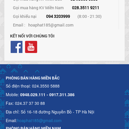
Gọi mua hàng KV Miền Nam
028.3511 9211
Gọi khiếu nại
094 3203999
(8:00 - 21:30)
Email :
hoaphat185@gmail.com
KẾT NỐI VỚI CHÚNG TÔI
PHÒNG BÁN HÀNG MIỀN BẮC
Số điện thoại: 024.3550 5888
Mobile:
0948.029.111 - 0917.311.386
Fax: 024.37 37 30 88
Địa chỉ: Số 16-18 đường Nguyễn Bồ - TP Hà Nội
Email:
hoaphat185@gmail.com
PHÒNG BÁN HÀNG MIỀN NAM