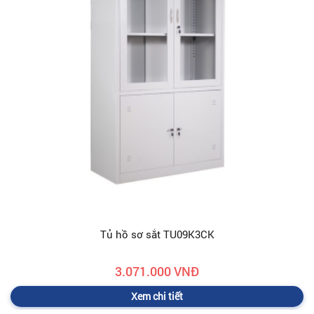
Tủ hồ sơ sắt TU09K3CK
3.071.000 VNĐ
Xem chi tiết