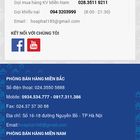
Gọi mua hàng KV Miền Nam
028.3511 9211
Gọi khiếu nại
094 3203999
(8:00 - 21:30)
Email :
hoaphat185@gmail.com
KẾT NỐI VỚI CHÚNG TÔI
PHÒNG BÁN HÀNG MIỀN BẮC
Số điện thoại: 024.3550 5888
Mobile:
0934.534.777 - 0917.311.386
Fax: 024.37 37 30 88
Địa chỉ: Số 16-18 đường Nguyễn Bồ - TP Hà Nội
Email:
hoaphat185@gmail.com
PHÒNG BÁN HÀNG MIỀN NAM