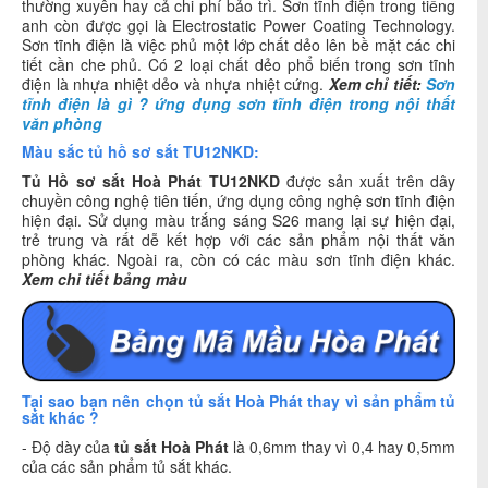
thường xuyên hay cả chi phí bảo trì. Sơn tĩnh điện trong tiếng
anh còn được gọi là Electrostatic Power Coating Technology.
Sơn tĩnh điện là việc phủ một lớp chất dẻo lên bề mặt các chi
tiết cần che phủ. Có 2 loại chất dẻo phổ biến trong sơn tĩnh
điện là nhựa nhiệt dẻo và nhựa nhiệt cứng.
Xem chỉ tiết:
Sơn
tĩnh điện là gì ?
ứng dụng sơn tĩnh điện trong nội thất
văn phòng
Màu sắc tủ hồ sơ sắt TU12NKD:
Tủ Hồ sơ sắt Hoà Phát TU12NKD
được sản xuất trên dây
chuyền công nghệ tiên tiến, ứng dụng công nghệ sơn tĩnh điện
hiện đại. Sử dụng màu trắng sáng S26 mang lại sự hiện đại,
trẻ trung và rất dễ kết hợp với các sản phẩm nội thất văn
phòng khác. Ngoài ra, còn có các màu sơn tĩnh điện khác.
Xem chi tiết bảng màu
Tại sao bạn nên chọn tủ sắt Hoà Phát thay vì sản phẩm tủ
sắt khác ?
- Độ dày của
tủ sắt Hoà Phát
là 0,6mm thay vì 0,4 hay 0,5mm
của các sản phẩm tủ sắt khác.