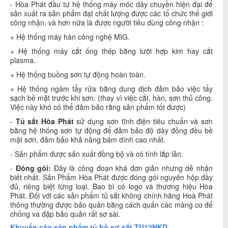
- Hòa Phát đầu tư hệ thống máy móc dây chuyền hiện đại để
sản xuất ra sản phẩm đạt chất lượng được các tổ chức thế giới
công nhận, và hơn nữa là được người tiêu dùng công nhận :
+ Hệ thống máy hàn công nghệ MIG.
+ Hệ thống máy cắt ống thép bằng lưỡi hợp kim hay cắt
plasma.
+ Hệ thống buồng sơn tự động hoàn toàn.
+ Hệ thống ngâm tẩy rửa bằng dung dịch đảm bảo việc tẩy
sạch bề mặt trước khi sơn. (thay vì việc cắt, hàn, sơn thủ công.
Việc này khó có thể đảm bảo rằng sản phẩm tốt được)
-
Tủ sắt Hòa Phát
sử dụng sơn tĩnh điện tiêu chuẩn và sơn
bằng hệ thống sơn tự động để đảm bảo độ dày đồng đều bề
mặt sơn, đảm bảo khả năng bám dính cao nhất.
- Sản phẩm được sản xuất đồng bộ và có tính lắp lẫn.
-
Đóng gói:
Đây là công đoạn khá đơn giản nhưng dễ nhận
biết nhất. Sản Phẩm Hòa Phát được đóng gói nguyên hộp đầy
đủ, riêng biệt từng loại. Bao bì có logo và thương hiệu Hòa
Phát. Đối với các sản phẩm tủ sắt không chính hãng Hoà Phát
thông thường được bảo quản bằng cách quấn các màng co để
chống va đập bảo quản rất sơ sài.
Khuyến cáo sản phẩm tủ hồ sơ sắt TU12NKD