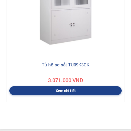
Tủ hồ sơ sắt TU09K3CK
3.071.000 VNĐ
Xem chi tiết