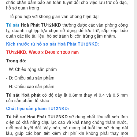
chắc chắn đảm bảo an toàn tuyệt đối cho việc lưu trữ đồ đạc,
hồ sơ quan trọng
- Tủ phù hợp với không gian văn phòng hiện đại
Tủ sắt
Hoà Phát TU12NKD
thường được các văn phòng công
ty, doanh nghiệp lựa chọn sử dụng để lưu trữ, sắp xếp, bảo
quản các file tài liệu, hồ sơ tránh bị côn trùng gặm nhấm.
Kích thước tủ hồ sơ sắt Hoà Phát TU12NKD:
TU12NKD: W900 x D400 x 1200 mm
Trong đó:
- W: Chiều rộng sản phẩm
- D: Chiều sâu sản phẩm
- H: Chiều cao sản phẩm
Tủ sắt Hoà phát
có độ dày là 0.6mm thay vì 0.4 và 0.5 mm
của sản phẩm tủ khác
Chất liệu sản phẩm TU12NKD:
Tủ hồ sơ
Hoà Phát TU12NKD
sử dụng chất liệu sắt sơn tĩnh
điện có khả năng chịu lực cao và khả năng chống thấm nước,
mối mọt tuyệt đối. Vậy nên, nó mang lại tuổi thọ sử dụng dài
lâu, giúp các bạn tiết kiệm chi phí khi không phải thay mới