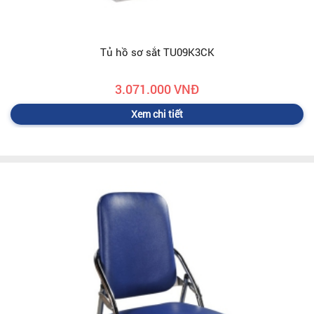
Tủ hồ sơ sắt TU09K3CK
3.071.000 VNĐ
Xem chi tiết