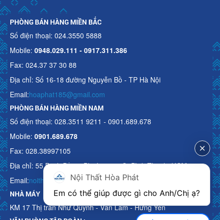
PHÒNG BÁN HÀNG MIỀN BẮC
Số điện thoại: 024.3550 5888
Mobile:
0948.029.111 - 0917.311.386
Fax: 024.37 37 30 88
Địa chỉ: Số 16-18 đường Nguyễn Bồ - TP Hà Nội
Email:
hoaphat185@gmail.com
PHÒNG BÁN HÀNG MIỀN NAM
Số điện thoại: 028.3511 9211 - 0901.689.678
Mobile:
0901.689.678
Fax: 028.38997105
Địa chỉ: 55 Bạch Đằng, Phường 15, Q. Bình Thạnh, HCM
Nội Thất Hòa Phát
Email:
noithathoaphattot@gmail.com
Em có thể giúp được gì cho Anh/Chị ạ? 
NHÀ MÁY
KM 17 Thị trấn Như Quỳnh - Văn Lâm - Hưng Yên