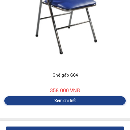
Ghế gấp G04
358.000 VNĐ
Xem chi tiết