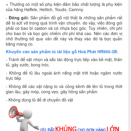
+ Thường có một số phụ kiện đảm bảo chất lượng là phụ kiện
của hãng Haffele, Hettich, Youdo, Carinny.
-
Đóng gói:
Sản phẩm đồ gỗ nội thất là những sản phẩm rất
dễ bị sứt vỡ trong quá trính vận chuyển. do vậy, việc đóng gói
phải có bao bì caston và có nhựa bọc góc. Tuy nhiên, chi phí
cho bao bì và bọc góc chiếm chi phí khá cao. Nên các đơn vị
nhỏ thường bỏ qua vấn đề này và thay vào đó là bọc quấn
bằng màng co.
Khuyến cáo sản phẩm tủ tài liệu gỗ Hoà Phát HR950-3B:
- Tránh để vật nhọn và sắc tác động trực tiếp vào bề mặt, thân
tủ, gây xước, bong tróc.
- Không để tủ lâu ngoài ánh nắng mặt trời hoặc ngâm nước
trực tiếp
- Không để các vật nặng to và cồng kềnh đè lên tủ trong thời
gian lâu, gây móp, cong vẹo, gãy hỏng sản phẩm
- Không dùng tủ để di chuyển đồ vật