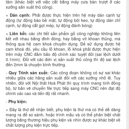
tâm (khác biệt với việc cắt bằng máy cưa bàn trượt ở các
xưởng sản xuất thủ công).
+
Dán cạnh:
Phải được thực hiện trên hệ máy dán cạnh tự
động (tự động bào bề mặt, tự động bôi keo, tự động dán chỉ
cạnh, tự động cắt gọt mép, tự động đánh bóng)
+
Liên kết:
các chi tiết sản phẩm gỗ công nghiệp không liên
kết với nhau bằng đinh đóng, hay bằng vít khoan thủng, mà
thông qua hệ cam khoá chuyên dụng. Để sử dụng được hệ
cam khoá đó, yêu cầu lỗ khoan, lỗ khoá phải được thực hiện
trên máy CNC đảm bảo độ chính xác tuyệt đối (sai lệch dưới
0.1mm). Đối với các đơn vị sản xuất thủ công thì độ sai lệch
đến 2mm là chuyện bình thường.
-
Quy Trình sản xuất:
Các công đoạn không có sự sai khác
nhiều giữa các hãng sản xuất đối với các xưởng nhỏ lẻ. Tuy
nhiên, đối với Nội thất Hoà Phát thì quy trình mang tính đồng
bộ, từ bản vẽ chuyển file trực tiếp sang máy CNC nên đạt độ
chính xác cao và tiến độ rất nhanh.
-
Phụ kiện:
+ Đây là thứ dễ nhận biết, phụ kiện là thứ mà có thể dễ dàng
mang ra để so sánh, hoặc trình mẫu và có thể phân biệt chất
lượng bằng thương hiệu phụ kiện và nhìn được sự khác biệt về
chất lượng phụ kiện trực tiếp.