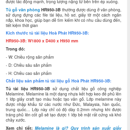
được tác động mạnh, trọng lượng nặng từ bên trên ép xuống.
Tủ gỗ văn phòng
HR950-3B
thường được dùng ở văn phòng,
sử dụng đựng các file tài liệu, hồ sơ, giấy tờ một cách ngăn
nắp, khoa học, giúp bạn dễ tìm kiếm khi có nhu cầu dùng đến,
tiết kiệm thời gian
Kích thước tủ tài liệu Hoà Phát HR950-3B:
HR950-3B: W1800 x D400 x H950 mm
Trong đó:
- W: Chiều rộng sản phẩm
- D: Chiều sâu sản phẩm
- H: Chiều cao sản phẩm
Chất liệu sản phẩm tủ tài liệu gỗ Hoà Phát HR950-3B:
Tủ tài liệu HR950-3B
sử dụng chất liệu gỗ công nghiệp
Melamine. Melamine là một dạng nhựa kết hợp keo để phủ lên
1 lớp giấy craft tạo màu hoặc tạo vân gỗ. Lớp melamine này
được nhập khẩu từ các nước như Đức, Malaysia, hàn quốc,
trung quốc… Lớp này chỉ có độ dày 0.2mm nhưng khi được
tráng phủ lên cốt gỗ sẽ tạo được 1 lớp bề mặt rất cứng và khó
chầy xước.
Xem chi tiết:
Melamine là gì? Quy trình sản xuất giấy