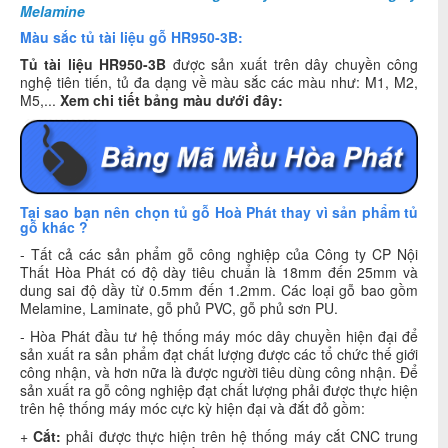
Melamine
Màu sắc tủ tài liệu gỗ HR950-3B:
Tủ tài liệu HR950-3B
được sản xuất trên dây chuyền công
nghệ tiên tiến, tủ đa dạng về màu sắc các màu như: M1, M2,
M5,...
Xem chi tiết bảng màu dưới đây:
Tại sao bạn nên chọn tủ gỗ Hoà Phát thay vì sản phẩm tủ
gỗ khác ?
- Tất cả các sản phẩm gỗ công nghiệp của Công ty CP Nội
Thất Hòa Phát có độ dày tiêu chuẩn là 18mm đến 25mm và
dung sai độ dầy từ 0.5mm đến 1.2mm. Các loại gỗ bao gồm
Melamine, Laminate, gỗ phủ PVC, gỗ phủ sơn PU.
- Hòa Phát đầu tư hệ thống máy móc dây chuyền hiện đại để
sản xuất ra sản phẩm đạt chất lượng được các tổ chức thế giới
công nhận, và hơn nữa là được người tiêu dùng công nhận. Để
sản xuất ra gỗ công nghiệp đạt chất lượng phải được thực hiện
trên hệ thống máy móc cực kỳ hiện đại và đắt đỏ gồm:
+
Cắt:
phải được thực hiện trên hệ thống máy cắt CNC trung