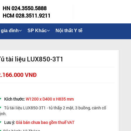
HN 024.3550.5888
HCM 028.3511.9211
 gia đình
SP Khác
Nội thất Y tế
Tủ tài liệu LUX850-3T1
2.166.000 VNĐ
Kích thước:
W1200 x D400 x H835 mm
Tủ tài liệu LUX850-3T1 - tủ thấp 2 mặt, 3 buồng, cánh cố
ịnh.
Lưu ý:
Giá bán chưa bao gồm thuế VAT