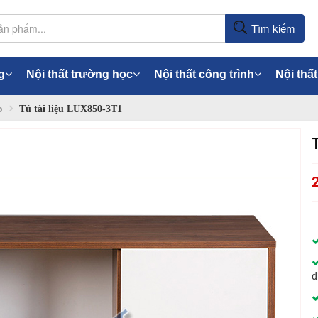
Tìm kiếm
g
Nội thất trường học
Nội thất công trình
Nội thất
p
Tủ tài liệu LUX850-3T1
đ