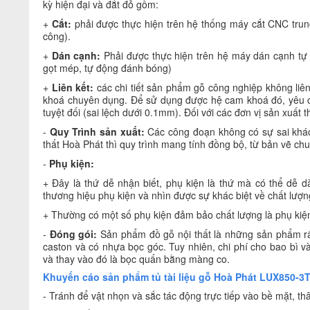
kỳ hiện đại và đắt đỏ gồm:
+
Cắt:
phải được thực hiện trên hệ thống máy cắt CNC trung
công).
+
Dán cạnh:
Phải được thực hiện trên hệ máy dán cạnh tự 
gọt mép, tự động đánh bóng)
+
Liên kết:
các chi tiết sản phẩm gỗ công nghiệp không liê
khoá chuyên dụng. Để sử dụng được hệ cam khoá đó, yêu c
tuyệt đối (sai lệch dưới 0.1mm). Đối với các đơn vị sản xuất
-
Quy Trình sản xuất:
Các công đoạn không có sự sai khác 
thất Hoà Phát thì quy trình mang tính đồng bộ, từ bản vẽ chu
-
Phụ kiện:
+ Đây là thứ dễ nhận biết, phụ kiện là thứ mà có thể dễ 
thương hiệu phụ kiện và nhìn được sự khác biệt về chất lượng
+ Thường có một số phụ kiện đảm bảo chất lượng là phụ kiện
-
Đóng gói:
Sản phẩm đồ gỗ nội thất là những sản phẩm rất 
caston và có nhựa bọc góc. Tuy nhiên, chi phí cho bao bì 
và thay vào đó là bọc quấn bằng màng co.
Khuyến cáo sản phẩm tủ tài liệu gỗ Hoà Phát LUX850-3T
- Tránh để vật nhọn và sắc tác động trực tiếp vào bề mặt, thâ