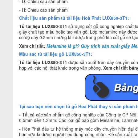
- D: Chiều sâu sản phẩm
- H: Chiều cao sản phẩm
Chất liệu sản phẩm tủ tài liệu Hoà Phát LUX850-3T1:
Tủ tài liệu LUX850-3T1
sử dụng cốt gỗ công nghiệp chất l
giấy craft tạo màu hoặc tạo vân gỗ. Lớp melamine này đượ
có độ dày 0.2mm nhưng khi được tráng phủ lên cốt gỗ sẽ tạo
Xem chi tiết:
Melamine là gì? Quy trình sản xuất giấy M
Màu sắc tủ tài liệu gỗ LUX850-3T1:
Tủ tài liệu LUX850-3T1
được sản xuất trên dây chuyền côn
hợp với các nội thất khác trong văn phòng.
Xem chi tiết bả
Tại sao bạn nên chọn tủ gỗ Hoà Phát thay vì sản phẩm 
- Tất cả các sản phẩm gỗ công nghiệp của Công ty CP Nội
0.5mm đến 1.2mm. Các loại gỗ bao gồm Melamine, Laminate
- Hòa Phát đầu tư hệ thống máy móc dây chuyền hiện đại để
hơn nữa là được người tiêu dùng công nhận. Để sản xuất ra