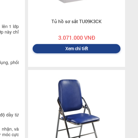
Tủ hồ sơ sắt TU09K3CK
lên 1 lớp
p này chỉ
3.071.000 VNĐ
Xem chi tiết
ụng, phối
độ dầy từ
g nhận, và
áy móc cực