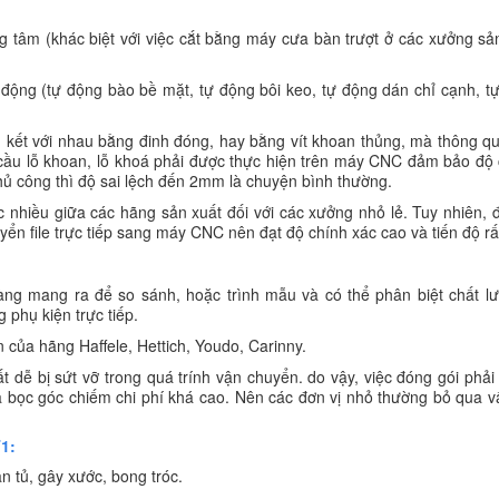
 tâm (khác biệt với việc cắt bằng máy cưa bàn trượt ở các xưởng sả
động (tự động bào bề mặt, tự động bôi keo, tự động dán chỉ cạnh, t
n kết với nhau bằng đinh đóng, hay bằng vít khoan thủng, mà thông 
ầu lỗ khoan, lỗ khoá phải được thực hiện trên máy CNC đảm bảo độ 
 thủ công thì độ sai lệch đến 2mm là chuyện bình thường.
nhiều giữa các hãng sản xuất đối với các xưởng nhỏ lẻ. Tuy nhiên, đ
yển file trực tiếp sang máy CNC nên đạt độ chính xác cao và tiến độ r
dàng mang ra để so sánh, hoặc trình mẫu và có thể phân biệt chất l
 phụ kiện trực tiếp.
 của hãng Haffele, Hettich, Youdo, Carinny.
dễ bị sứt vỡ trong quá trính vận chuyển. do vậy, việc đóng gói phải
và bọc góc chiếm chi phí khá cao. Nên các đơn vị nhỏ thường bỏ qua 
1:
n tủ, gây xước, bong tróc.