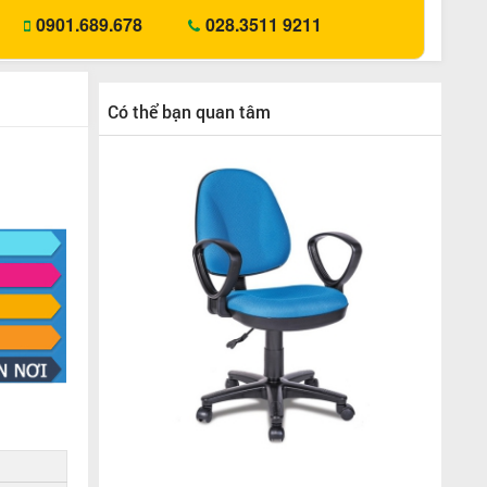
0901.689.678
028.3511 9211
Có thể bạn quan tâm