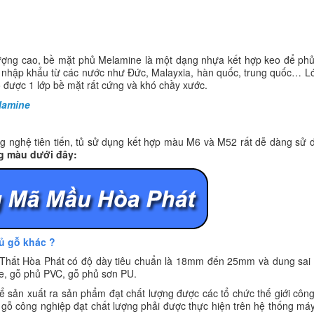
ượng cao, bề mặt phủ Melamine là một dạng nhựa kết hợp keo để phủ 
c nhập khẩu từ các nước như Đức, Malayxia, hàn quốc, trung quốc… Lớ
 được 1 lớp bề mặt rất cứng và khó chầy xước.
elamine
g nghệ tiên tiến, tủ sử dụng kết hợp màu M6 và M52 rất dễ dàng sử d
ng màu dưới đây:
tủ gỗ khác ?
 Thất Hòa Phát có độ dày tiêu chuẩn là 18mm đến 25mm và dung sai 
, gỗ phủ PVC, gỗ phủ sơn PU.
 sản xuất ra sản phẩm đạt chất lượng được các tổ chức thế giới côn
 gỗ công nghiệp đạt chất lượng phải được thực hiện trên hệ thống m