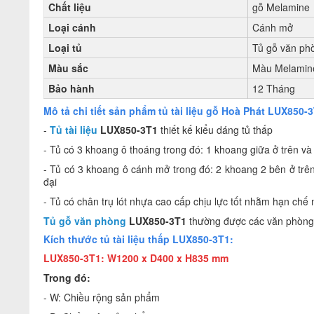
Chất liệu
gỗ Melamine
Loại cánh
Cánh mở
Loại tủ
Tủ gỗ văn ph
Màu sắc
Màu Melamin
Bảo hành
12 Tháng
Mô tả chi tiết sản phẩm tủ tài liệu gỗ Hoà Phát LUX850-
-
Tủ tài liệu
LUX850-3T1
thiết kế kiểu dáng tủ thấp
- Tủ có 3 khoang ô thoáng trong đó: 1 khoang giữa ở trên v
- Tủ có 3 khoang ô cánh mở trong đó: 2 khoang 2 bên ở tr
đại
- Tủ có chân trụ lót nhựa cao cấp chịu lực tốt nhằm hạn ch
Tủ gỗ văn phòng
LUX850-3T1
thường được các văn phòng c
Kích thước tủ tài liệu thấp LUX850-3T1:
LUX850-3T1: W1200 x D400 x H835 mm
Trong đó:
- W: Chiều rộng sản phẩm