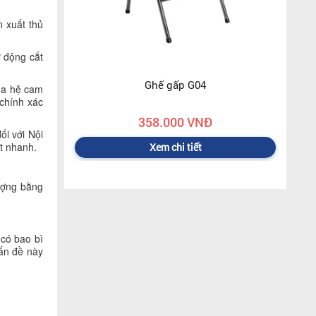
n xuất thủ
ự động cắt
Ghế gấp G04
qua hệ cam
chính xác
358.000 VNĐ
ối với Nội
ất nhanh.
Xem chi tiết
ượng bằng
 có bao bì
vấn đề này