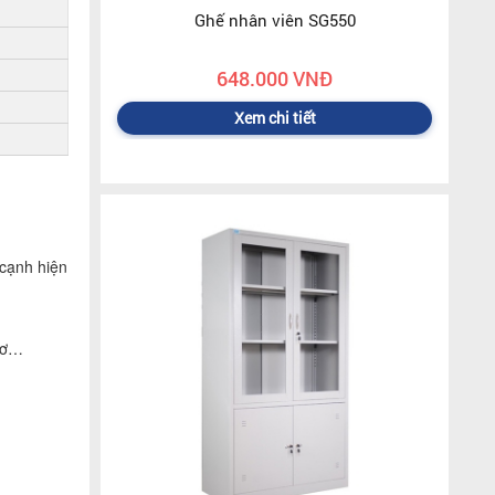
Ghế nhân viên SG550
648.000 VNĐ
Xem chi tiết
cạnh hiện
 sơ…