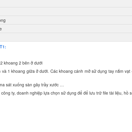
òng
e
3T1:
à 2 khoang 2 bên ở dưới
ên và 1 khoang giữa ở dưới. Các khoang cánh mở sử dụng tay nắm vạt 
ế ma sát xuống sàn gây trầy xước …
ông ty, doanh nghiệp lựa chọn sử dụng để để lưu trữ file tài liệu, hồ