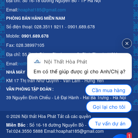
Địa chỉ: Số 16-18 đường Nguyễn Bồ - TP Hà Nội
Email:
hoaphat185@gmail.com
PHÒNG BÁN HÀNG MIỀN NAM
Số điện thoại: 028.3511 9211 - 0901.689.678
Mobile:
0901.689.678
Fax: 028.38997105
Địa chỉ: 55 Bạch Đằng, Phường 15, Q. Bình Thạnh, HCM
Nội Thất Hòa Phát
Email:
noithathoaphattot@gmail.com
Em có thể giúp được gì cho Anh/Chị ạ? 
NHÀ MÁY
KM 17 Thị trấn Như Quỳnh - Văn Lâm - Hưng Yên
VĂN PHÒNG TẬP ĐOÀN :
Cần mua hàng
39 Nguyễn Đình Chiểu - Lê Đại Hành - Hai Bà Trưng - Hà Nội
Gọi lại cho tôi
© 2026 Nội thất Hòa Phát Tất cả các quyền
Tư vấn dự án
Miền Bắc
: Số 16-18 đường Nguyễn Bồ - TP Hà Nội
Tel:024.3550 5888 Email:hoaphat185@gmail.com
1