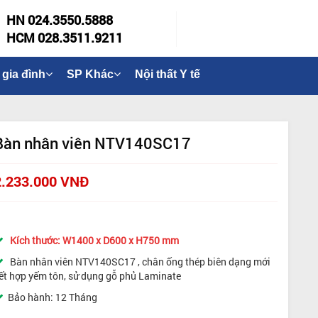
HN 024.3550.5888
HCM 028.3511.9211
 gia đình
SP Khác
Nội thất Y tế
Bàn nhân viên NTV140SC17
2.233.000 VNĐ
Kích thước: W1400 x D600 x H750 mm
Bàn nhân viên NTV140SC17 , chân ống thép biên dạng mới
ết hợp yếm tôn, sử dụng gỗ phủ Laminate
Bảo hành: 12 Tháng