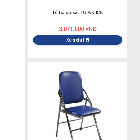
Tủ hồ sơ sắt TU09K3CK
3.071.000 VNĐ
Xem chi tiết