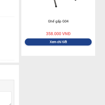
Ghế gấp G04
358.000 VNĐ
Xem chi tiết