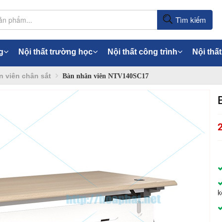
Tìm kiếm
g
Nội thất trường học
Nội thất công trình
Nội thất
 viên chân sắt
Bàn nhân viên NTV140SC17
k