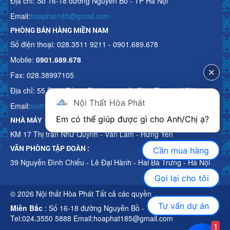
Địa chỉ: Số 16-18 đường Nguyễn Bồ - TP Hà Nội
Email:
hoaphat185@gmail.com
PHÒNG BÁN HÀNG MIỀN NAM
Số điện thoại: 028.3511 9211 - 0901.689.678
Mobile:
0901.689.678
Fax: 028.38997105
Địa chỉ: 55 Bạch Đằng, Phường 15, Q. Bình Thạnh, HCM
Nội Thất Hòa Phát
Email:
noithathoaphattot@gmail.com
Em có thể giúp được gì cho Anh/Chị ạ? 
NHÀ MÁY
KM 17 Thị trấn Như Quỳnh - Văn Lâm - Hưng Yên
VĂN PHÒNG TẬP ĐOÀN :
Cần mua hàng
39 Nguyễn Đình Chiểu - Lê Đại Hành - Hai Bà Trưng - Hà Nội
Gọi lại cho tôi
© 2026 Nội thất Hòa Phát Tất cả các quyền
Tư vấn dự án
Miền Bắc
: Số 16-18 đường Nguyễn Bồ - TP Hà Nội
Tel:024.3550 5888 Email:hoaphat185@gmail.com
1