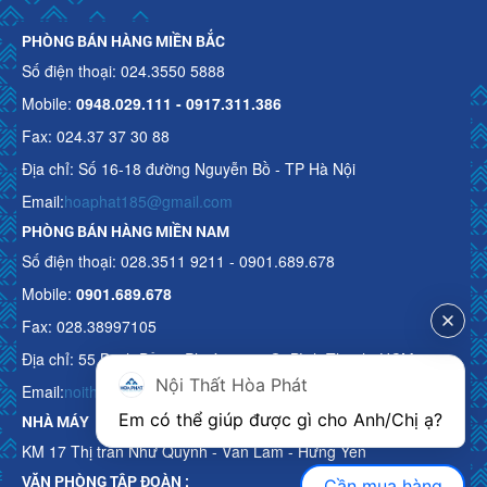
PHÒNG BÁN HÀNG MIỀN BẮC
Số điện thoại: 024.3550 5888
Mobile:
0948.029.111 - 0917.311.386
Fax: 024.37 37 30 88
Địa chỉ: Số 16-18 đường Nguyễn Bồ - TP Hà Nội
Email:
hoaphat185@gmail.com
PHÒNG BÁN HÀNG MIỀN NAM
Số điện thoại: 028.3511 9211 - 0901.689.678
Mobile:
0901.689.678
Fax: 028.38997105
Địa chỉ: 55 Bạch Đằng, Phường 15, Q. Bình Thạnh, HCM
Nội Thất Hòa Phát
Email:
noithathoaphattot@gmail.com
Em có thể giúp được gì cho Anh/Chị ạ? 
NHÀ MÁY
KM 17 Thị trấn Như Quỳnh - Văn Lâm - Hưng Yên
VĂN PHÒNG TẬP ĐOÀN :
Cần mua hàng