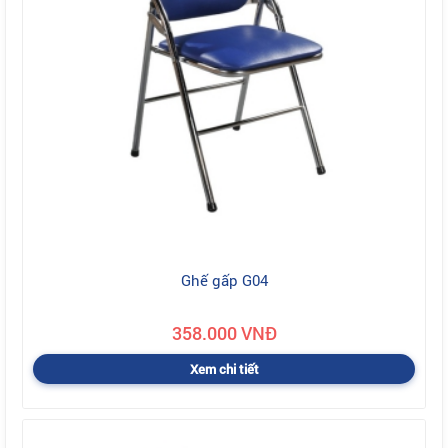
Ghế gấp G04
358.000 VNĐ
Xem chi tiết