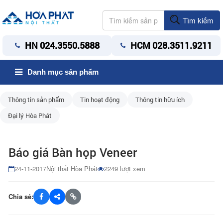
Tìm kiếm
HN 024.3550.5888
HCM 028.3511.9211
Danh mục sản phẩm
Thông tin sản phẩm
Tin hoạt động
Thông tin hữu ích
Đại lý Hòa Phát
Báo giá Bàn họp Veneer
24-11-2017
Nội thất Hòa Phát
2249 lượt xem
Chia sẻ: