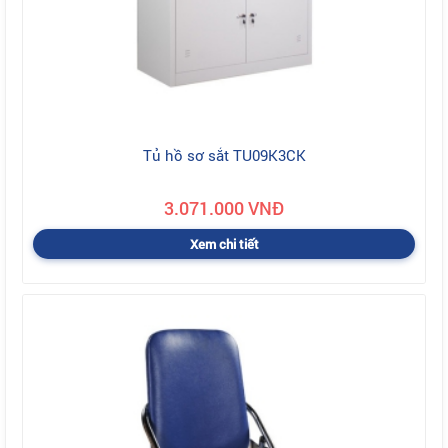
Tủ hồ sơ sắt TU09K3CK
3.071.000 VNĐ
Xem chi tiết