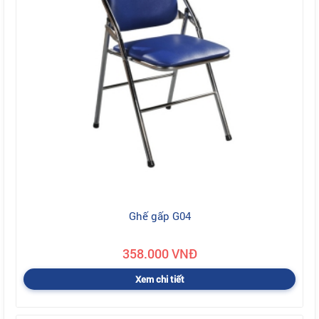
Ghế gấp G04
358.000 VNĐ
Xem chi tiết