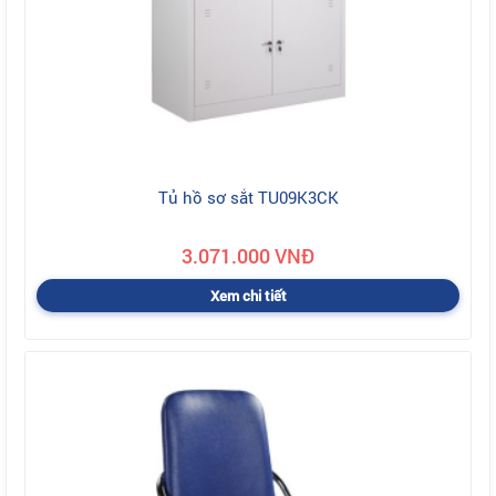
Tủ hồ sơ sắt TU09K3CK
3.071.000 VNĐ
Xem chi tiết