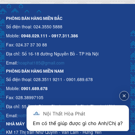
PHÒNG BÁN HÀNG MIỀN BẮC
Số điện thoại: 024.3550 5888
Mobile:
0948.029.111 - 0917.311.386
Fax: 024.37 37 30 88
Địa chỉ: Số 16-18 đường Nguyễn Bồ - TP Hà Nội
Email:
hoaphat185@gmail.com
PHÒNG BÁN HÀNG MIỀN NAM
Số điện thoại: 028.3511 9211 - 0901.689.678
Mobile:
0901.689.678
Fax: 028.38997105
Địa chỉ: 55 Bạch Đằng, Phường 15, Q. Bình Thạnh, HCM
Nội Thất Hòa Phát
Email:
noithathoaphattot@gmail.com
Em có thể giúp được gì cho Anh/Chị ạ? 
NHÀ MÁY
KM 17 Thị trấn Như Quỳnh - Văn Lâm - Hưng Yên