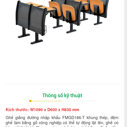
Thông số kỹ thuật
Kích thước: W1090 x D600 x H830 mm
Ghế giảng đường nhập khẩu FMGD186-T khung thép, đệm
ghế làm bằng gỗ công nghiệp có thể tự động lật lên, ghế có