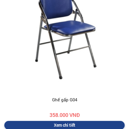
Ghế gấp G04
358.000 VNĐ
Xem chi tiết