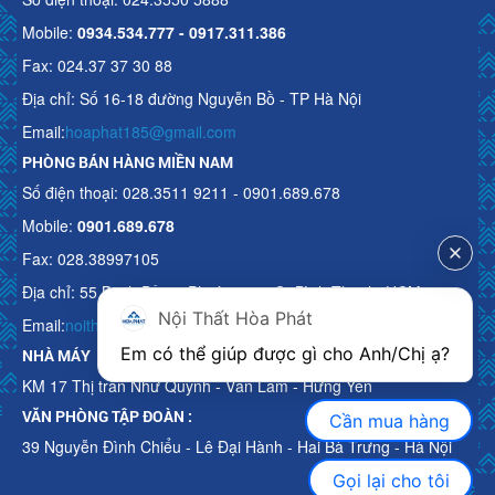
Mobile:
0934.534.777 - 0917.311.386
Fax: 024.37 37 30 88
Địa chỉ: Số 16-18 đường Nguyễn Bồ - TP Hà Nội
Email:
hoaphat185@gmail.com
PHÒNG BÁN HÀNG MIỀN NAM
Số điện thoại: 028.3511 9211 - 0901.689.678
Mobile:
0901.689.678
Fax: 028.38997105
Địa chỉ: 55 Bạch Đằng, Phường 15, Q. Bình Thạnh, HCM
Nội Thất Hòa Phát
Email:
noithathoaphattot@gmail.com
Em có thể giúp được gì cho Anh/Chị ạ? 
NHÀ MÁY
KM 17 Thị trấn Như Quỳnh - Văn Lâm - Hưng Yên
VĂN PHÒNG TẬP ĐOÀN :
Cần mua hàng
39 Nguyễn Đình Chiểu - Lê Đại Hành - Hai Bà Trưng - Hà Nội
Gọi lại cho tôi