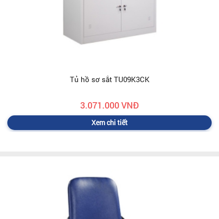
Tủ hồ sơ sắt TU09K3CK
3.071.000 VNĐ
Xem chi tiết