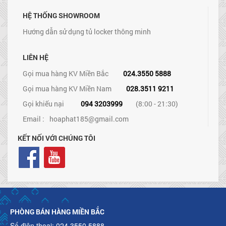
HỆ THỐNG SHOWROOM
Hướng dẫn sử dụng tủ locker thông minh
LIÊN HỆ
Gọi mua hàng KV Miền Bắc
024.3550 5888
Gọi mua hàng KV Miền Nam
028.3511 9211
Gọi khiếu nại
094 3203999
(8:00 - 21:30)
Email :
hoaphat185@gmail.com
KẾT NỐI VỚI CHÚNG TÔI
PHÒNG BÁN HÀNG MIỀN BẮC
Số điện thoại: 024.3550 5888