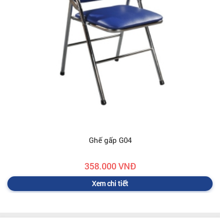
Ghế gấp G04
358.000 VNĐ
Xem chi tiết