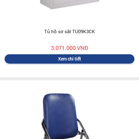
Tủ hồ sơ sắt TU09K3CK
3.071.000 VNĐ
Xem chi tiết