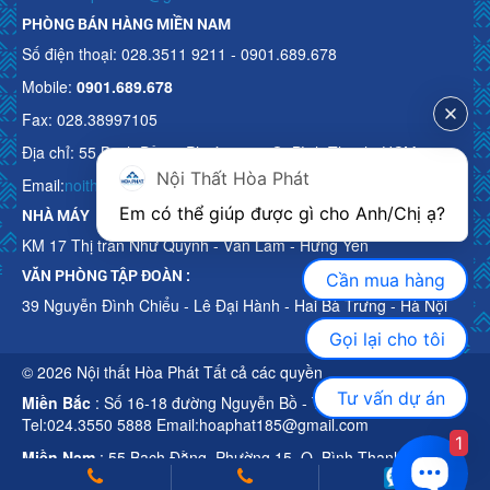
PHÒNG BÁN HÀNG MIỀN NAM
Số điện thoại: 028.3511 9211 - 0901.689.678
Mobile:
0901.689.678
Fax: 028.38997105
Địa chỉ: 55 Bạch Đằng, Phường 15, Q. Bình Thạnh, HCM
Nội Thất Hòa Phát
Email:
noithathoaphattot@gmail.com
Em có thể giúp được gì cho Anh/Chị ạ? 
NHÀ MÁY
KM 17 Thị trấn Như Quỳnh - Văn Lâm - Hưng Yên
VĂN PHÒNG TẬP ĐOÀN :
Cần mua hàng
39 Nguyễn Đình Chiểu - Lê Đại Hành - Hai Bà Trưng - Hà Nội
Gọi lại cho tôi
© 2026 Nội thất Hòa Phát Tất cả các quyền
Tư vấn dự án
Miền Bắc
: Số 16-18 đường Nguyễn Bồ - TP Hà Nội
Tel:024.3550 5888 Email:hoaphat185@gmail.com
1
Miền Nam
: 55 Bạch Đằng, Phường 15, Q. Bình Thạnh, HCM
Tel:028.3511 9211 Email:noithathoaphattot@gmail.com