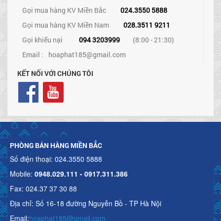
Gọi mua hàng KV Miền Bắc
024.3550 5888
Gọi mua hàng KV Miền Nam
028.3511 9211
Gọi khiếu nại
094 3203999
(8:00 - 21:30)
Email :
hoaphat185@gmail.com
KẾT NỐI VỚI CHÚNG TÔI
PHÒNG BÁN HÀNG MIỀN BẮC
Số điện thoại: 024.3550 5888
Mobile:
0948.029.111 - 0917.311.386
Fax: 024.37 37 30 88
Địa chỉ: Số 16-18 đường Nguyễn Bồ - TP Hà Nội
Email:
hoaphat185@gmail.com