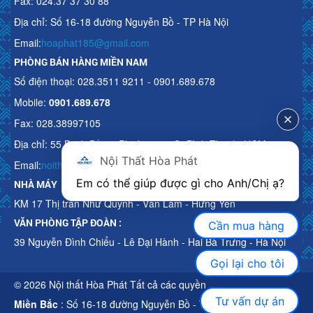
Fax: 024.37 37 30 88
Địa chỉ: Số 16-18 đường Nguyễn Bồ - TP Hà Nội
Email:
hoaphat185@gmail.com
PHÒNG BÁN HÀNG MIỀN NAM
Số điện thoại: 028.3511 9211 - 0901.689.678
Mobile:
0901.689.678
Fax: 028.38997105
Địa chỉ: 55 Bạch Đằng, Phường 15, Q. Bình Thạnh, HCM
Nội Thất Hòa Phát
Email:
noithathoaphattot@gmail.com
Em có thể giúp được gì cho Anh/Chị ạ? 
NHÀ MÁY
KM 17 Thị trấn Như Quỳnh - Văn Lâm - Hưng Yên
VĂN PHÒNG TẬP ĐOÀN :
Cần mua hàng
39 Nguyễn Đình Chiểu - Lê Đại Hành - Hai Bà Trưng - Hà Nội
Gọi lại cho tôi
© 2026 Nội thất Hòa Phát Tất cả các quyền
Tư vấn dự án
Miền Bắc
: Số 16-18 đường Nguyễn Bồ - TP Hà Nội