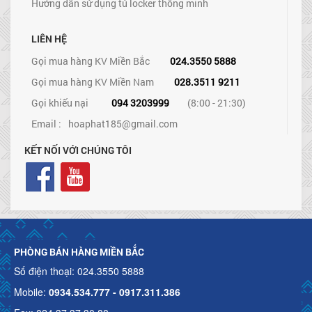
Hướng dẫn sử dụng tủ locker thông minh
LIÊN HỆ
Gọi mua hàng KV Miền Bắc
024.3550 5888
Gọi mua hàng KV Miền Nam
028.3511 9211
Gọi khiếu nại
094 3203999
(8:00 - 21:30)
Email :
hoaphat185@gmail.com
KẾT NỐI VỚI CHÚNG TÔI
PHÒNG BÁN HÀNG MIỀN BẮC
Số điện thoại: 024.3550 5888
Mobile:
0934.534.777 - 0917.311.386