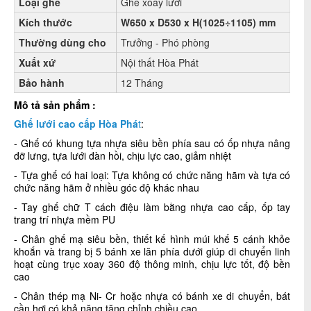
Loại ghế
Ghế xoay lưới
Kích thước
W650 x D530 x H(1025÷1105) mm
Thường dùng cho
Trưởng - Phó phòng
Xuất xứ
Nội thất Hòa Phát
Bảo hành
12 Tháng
Mô tả sản phẩm :
Ghế lưới cao cấp Hòa Phá
t
:
- Ghế có k
hung tựa nhựa siêu bền phía sau có ốp nhựa nâng
đỡ lưng, tựa lưới đàn hồi, chịu lực cao, giảm nhiệt
-
Tựa ghế có hai loại: Tựa không có chức năng hãm và tựa có
chức năng hãm ở nhiều góc độ khác nhau
-
Tay ghế chữ T cách điệu làm bằng nhựa cao cấp, ốp tay
trang trí nhựa mềm PU
- Chân ghế mạ siêu bền, thiết kế hình múi khế 5 cánh khỏe
khoắn và trang bị 5 bánh xe lăn phía dưới giúp di chuyển linh
hoạt cùng trục xoay 360 độ thông minh, chịu lực tốt, độ bền
cao
- Chân thép mạ Ni- Cr hoặc nhựa có bánh xe di chuyển, bát
cần hơi có khả năng tăng chỉnh chiều cao.