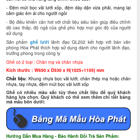
- Đệm mút bọc vải lưới xốp,
đệm dày dặn vừa phải, mang lại
cảm giác êm ái cho người ngồi
- Bộ điều khiển cần hơi với chất liệu siêu bền giúp điều chỉnh
độ cao thấp, độ ngả của ghế phù hợp mọi góc độ của người
sử dụng
Sản phẩm
ghế lưới
lãnh đạo GL202 kết hợp với bàn văn
phòng Hòa Phát thích hợp sử dụng dành cho người lãnh đạo,
trưởng phòng trong công ty
Ghế có 2 loại : Chân mạ và chân nhựa
Kích thước : W650 x D530 x H(1025÷1105) mm
Chất liệu
: Khung nhựa bọc vải lưới, chân thép mạ hoặc chân
nhựa, tay nhựa, đệm mút bọc vải lưới xốp
Ghế có nhiều màu sắc tùy theo chất liệu để quý khách
hàng lựa chọn. Quý khách có thể xem thêm chi tiết bảng
mã mầu bên dưới:
Hướng Dẫn Mua Hàng - Bảo Hành Đổi Trả Sản Phẩm: