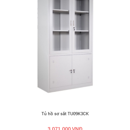
Tủ hồ sơ sắt TU09K3CK
3.071.000 VNĐ