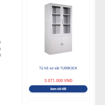
n
g
t
Tủ hồ sơ sắt TU09K3CK
3.071.000 VNĐ
Xem chi tiết