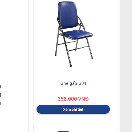
Ghế gấp G04
i
i
358.000 VNĐ
n
Xem chi tiết