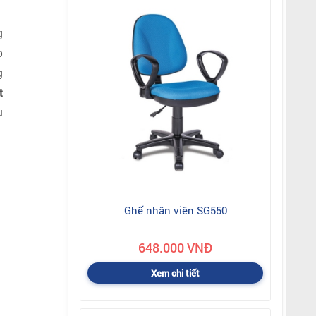
g
o
g
t
u
Ghế nhân viên SG550
648.000 VNĐ
Xem chi tiết