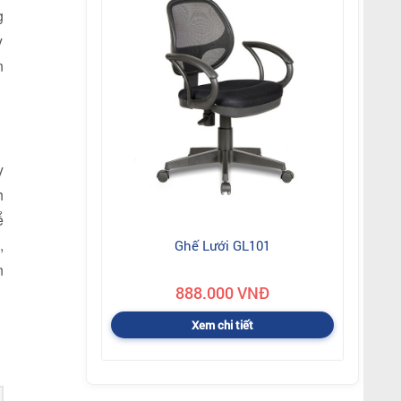
g
y
n
y
h
ể
,
Ghế Lưới GL101
n
888.000 VNĐ
Xem chi tiết