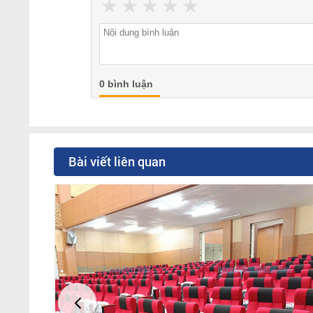
★
★
★
★
★
0 bình luận
Bài viết liên quan