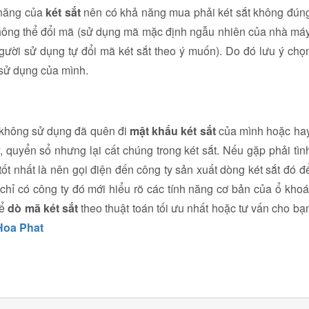
 năng của
két sắt
nên có khả năng mua phải két sắt không đún
không thể đổi mã (sử dụng mã mặc định ngẫu nhiên của nhà má
(người sử dụng tự đổi mã két sắt theo ý muốn). Do đó lưu ý chọ
 sử dụng của mình.
u không sử dụng đã quên đi
mật khẩu két sắt
của mình hoặc ha
, quyển sổ nhưng lại cất chúng trong két sắt. Nếu gặp phải tìn
ốt nhất là nên gọi điện đến công ty sản xuất dòng két sắt đó đ
 chỉ có công ty đó mới hiểu rõ các tính năng cơ bản của ổ khoá
hể
dò mã két sắt
theo thuật toán tối ưu nhất hoặc tư vấn cho bạ
 Hoa Phat