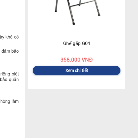
này khó có
Ghế gấp G04
, đảm bảo
358.000 VNĐ
Xem chi tiết
iêng biệt
 bảo quản
không làm