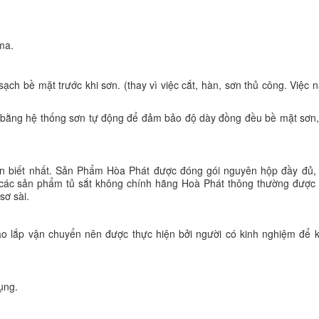
ma.
ch bề mặt trước khi sơn. (thay vì việc cắt, hàn, sơn thủ công. Việc 
n bằng hệ thống sơn tự động để đảm bảo độ dày đồng đều bề mặt sơn
 biết nhất. Sản Phẩm Hòa Phát được đóng gói nguyên hộp đầy đủ, r
ới các sản phẩm tủ sắt không chính hãng Hoà Phát thông thường được
sơ sài.
háo lắp vận chuyển nên được thực hiện bởi người có kinh nghiệm để 
ụng.