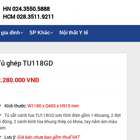
HN 024.3550.5888
HCM 028.3511.9211
 gia đình
SP Khác
Nội thất Y tế
Tủ ghép TU118GD
2.280.000 VNĐ
Kích thước:
W1180 x D400 x H915 mm
Tủ sắt cánh lùa TU118GD sơn tĩnh điện gồm 1 khoang, 2 đợt
i động, 2 cánh kính lùa khung thép có khóa, tay nắm âm màu
am
Lưu ý:
Giá bán chưa bao gồm thuế VAT