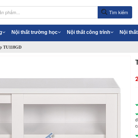
Tìm kiếm
g
Nội thất trường học
Nội thất công trình
Nội thất
p TU118GD
d
c