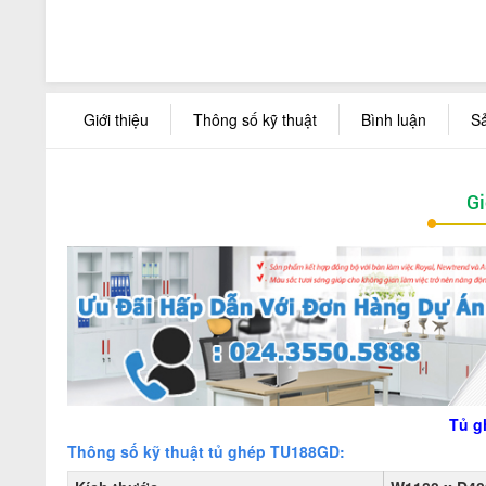
Giới thiệu
Thông số kỹ thuật
Bình luận
S
Gi
Tủ g
Thông số kỹ thuật tủ ghép TU188GD: