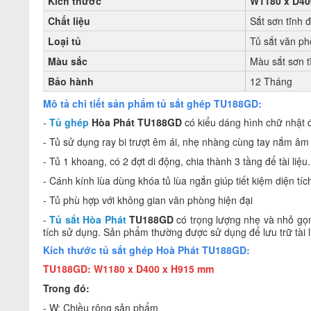
Kích thước
W1180 x D40
Chất liệu
Sắt sơn tĩnh 
Loại tủ
Tủ sắt văn p
Màu sắc
Màu sắt sơn t
Bảo hành
12 Tháng
Mô tả chi tiết sản phẩm tủ sắt ghép TU188GD:
-
Tủ ghép
Hòa Phát
TU188GD
có kiểu dáng hình chữ nhật
- Tủ sử dụng ray bi trượt êm ái, nhẹ nhàng cùng tay nắm âm
- Tủ 1 khoang, có 2 đợt di động, chia thành 3 tầng để tài liệu.
- Cánh kính lùa dùng khóa tủ lùa ngắn giúp tiết kiệm diện tí
- Tủ phù hợp với không gian văn phòng hiện đại
-
Tủ sắt Hòa Phát
TU188GD
có trọng lượng nhẹ và nhỏ gọn
tích sử dụng. Sản phẩm thường được sử dụng để lưu trữ tài liệu
Kích thước tủ sắt ghép Hoà Phát TU188GD
:
TU188GD: W1180 x D400 x H915 mm
Trong đó:
- W: Chiều rộng sản phẩm