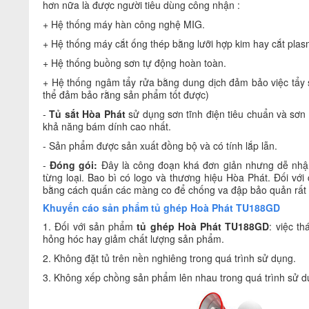
hơn nữa là được người tiêu dùng công nhận :
+ Hệ thống máy hàn công nghệ MIG.
+ Hệ thống máy cắt ống thép bằng lưỡi hợp kim hay cắt plas
+ Hệ thống buồng sơn tự động hoàn toàn.
+ Hệ thống ngâm tẩy rửa bằng dung dịch đảm bảo việc tẩy sạ
thể đảm bảo rằng sản phẩm tốt được)
-
Tủ sắt Hòa Phát
sử dụng sơn tĩnh điện tiêu chuẩn và sơ
khả năng bám dính cao nhất.
- Sản phẩm được sản xuất đồng bộ và có tính lắp lẫn.
-
Đóng gói:
Đây là công đoạn khá đơn giản nhưng dễ nhận
từng loại. Bao bì có logo và thương hiệu Hòa Phát. Đối v
bằng cách quấn các màng co để chống va đập bảo quản rất 
Khuyến cáo sản phẩm tủ ghép Hoà Phát TU188GD
1. Đối với sản phẩm
tủ ghép Hoà Phát TU188GD
: việc t
hỏng hóc hay giảm chất lượng sản phẩm.
2. Không đặt tủ trên nền nghiêng trong quá trình sử dụng.
3. Không xếp chồng sản phẩm lên nhau trong quá trình sử d