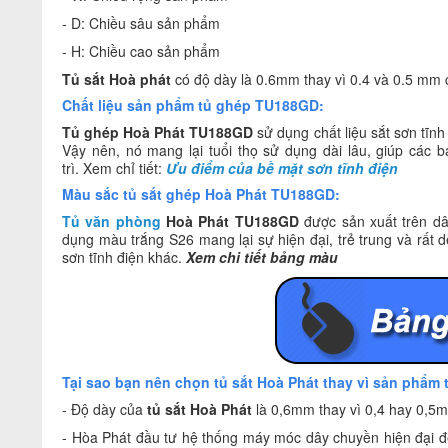
- D: Chiều sâu sản phẩm
- H: Chiều cao sản phẩm
Tủ sắt Hoà phát
có độ dày là 0.6mm thay vì 0.4 và 0.5 mm
Chất liệu sản phẩm tủ ghép TU188GD:
Tủ ghép Hoà Phát TU188GD
sử dụng chất liệu sắt sơn tĩn
Vậy nên, nó mang lại tuổi thọ sử dụng dài lâu, giúp các b
trì. Xem chỉ tiết:
Ưu điểm của bề mặt sơn tĩnh điện
Màu sắc tủ sắt ghép Hoà Phát TU188GD:
Tủ văn phòng
Hoà Phát TU188GD
được sản xuất trên dâ
dụng màu trắng S26 mang lại sự hiện đại, trẻ trung và rất 
sơn tĩnh điện khác.
Xem chi tiết bảng màu
Tại sao bạn nên chọn tủ sắt Hoà Phát thay vì sản phẩm 
- Độ dày của
tủ sắt Hoà Phát
là 0,6mm thay vì 0,4 hay 0,5m
- Hòa Phát đầu tư hệ thống máy móc dây chuyền hiện đại để