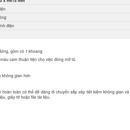
0 x H915 mm
điện
hòng
ĩnh điện
 đứng, gồm có 1 khoang
 màu cam thuận tiện cho việc đóng mở tủ.
ch không gian hơn
 hoàn toàn có thể dễ dàng di chuyển sắp xếp tiết kiệm không gian và
, giấy tờ hoặc file tài liệu.