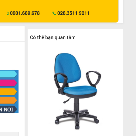
0901.689.678
028.3511 9211
Có thể bạn quan tâm