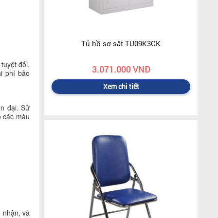
Tủ hồ sơ sắt TU09K3CK
tuyệt đối.
3.071.000 VNĐ
hi phí bảo
Xem chi tiết
n đại. Sử
có các màu
g nhận, và