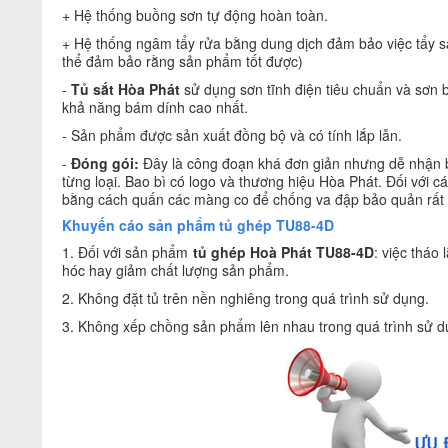
+ Hệ thống buồng sơn tự động hoàn toàn.
+ Hệ thống ngâm tẩy rửa bằng dung dịch đảm bảo việc tẩy sạc
thể đảm bảo rằng sản phẩm tốt được)
-
Tủ sắt Hòa Phát
sử dụng sơn tĩnh điện tiêu chuẩn và sơn
khả năng bám dính cao nhất.
- Sản phẩm được sản xuất đồng bộ và có tính lắp lẫn.
-
Đóng gói:
Đây là công đoạn khá đơn giản nhưng dễ nhận b
từng loại. Bao bì có logo và thương hiệu Hòa Phát. Đối với
bằng cách quấn các màng co để chống va đập bảo quản rất 
Khuyến cáo sản phẩm tủ ghép TU88-4D
1. Đối với sản phẩm
tủ ghép Hoà Phát TU88-4D
: việc tháo
hóc hay giảm chất lượng sản phẩm.
2. Không đặt tủ trên nền nghiêng trong quá trình sử dụng.
3. Không xếp chồng sản phẩm lên nhau trong quá trình sử d