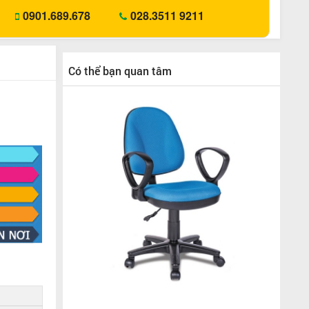
0901.689.678
028.3511 9211
Có thể bạn quan tâm