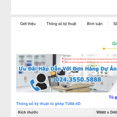
Giới thiệu
Thông số kỹ thuật
Bình luận
S
Gi
Tủ g
Thông số kỹ thuật tủ ghép TU88-4D:
Kích thước
W880 x D40