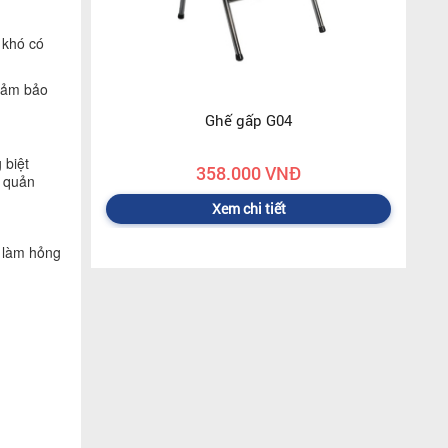
 khó có
 đảm bảo
Ghế gấp G04
 biệt
358.000 VNĐ
o quản
Xem chi tiết
g làm hỏng