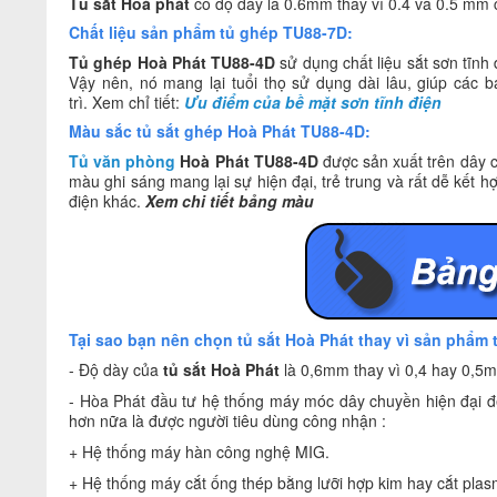
Tủ sắt Hoà phát
có độ dày là 0.6mm thay vì 0.4 và 0.5 mm
Chất liệu sản phẩm tủ ghép TU88-7D:
Tủ ghép Hoà Phát TU88-4D
sử dụng chất liệu sắt sơn tĩnh
Vậy nên, nó mang lại tuổi thọ sử dụng dài lâu, giúp các b
trì. Xem chỉ tiết:
Ưu điểm của bề mặt sơn tĩnh điện
Màu sắc tủ sắt ghép Hoà Phát TU88-4D:
Tủ văn phòng
Hoà Phát TU88-4D
được sản xuất trên dây c
màu ghi sáng mang lại sự hiện đại, trẻ trung và rất dễ kết 
điện khác.
Xem chi tiết bảng màu
Tại sao bạn nên chọn tủ sắt Hoà Phát thay vì sản phẩm 
- Độ dày của
tủ sắt Hoà Phát
là 0,6mm thay vì 0,4 hay 0,5m
- Hòa Phát đầu tư hệ thống máy móc dây chuyền hiện đại để
hơn nữa là được người tiêu dùng công nhận :
+ Hệ thống máy hàn công nghệ MIG.
+ Hệ thống máy cắt ống thép bằng lưỡi hợp kim hay cắt plas