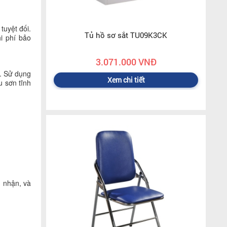
tuyệt đối.
Tủ hồ sơ sắt TU09K3CK
hi phí bảo
3.071.000 VNĐ
i. Sử dụng
Xem chi tiết
u sơn tĩnh
g nhận, và