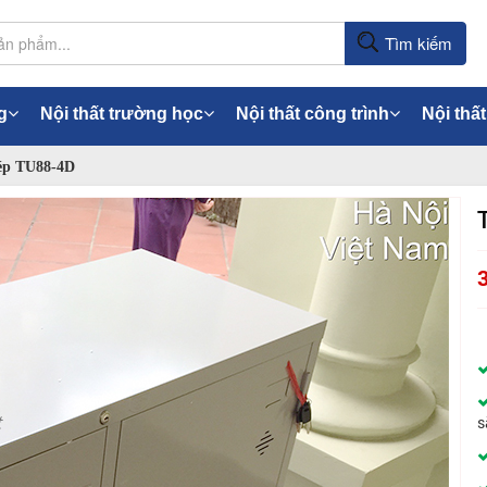
Tìm kiếm
g
Nội thất trường học
Nội thất công trình
Nội thất
p TU88-4D
s