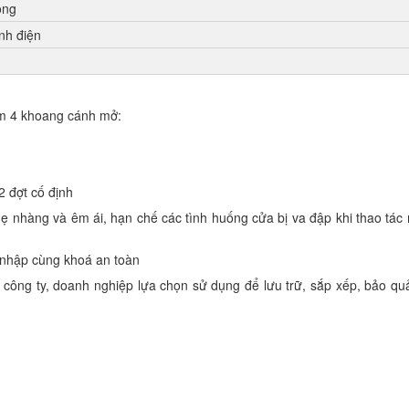
òng
nh điện
ồm 4 khoang cánh mở:
2 đợt cố định
hẹ nhàng và êm ái, hạn chế các tình huống cửa bị va đập khi thao tá
 nhập cùng khoá an toàn
ông ty, doanh nghiệp lựa chọn sử dụng để lưu trữ, sắp xếp, bảo quả