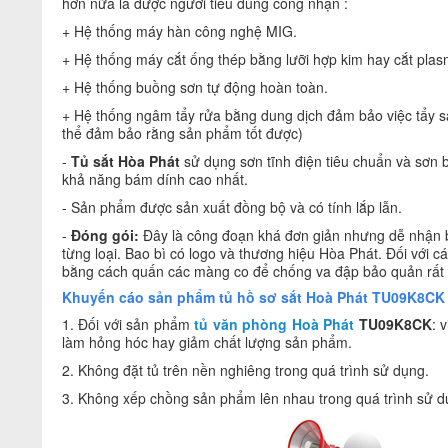
hơn nữa là được người tiêu dùng công nhận :
+ Hệ thống máy hàn công nghệ MIG.
+ Hệ thống máy cắt ống thép bằng lưỡi hợp kim hay cắt plas
+ Hệ thống buồng sơn tự động hoàn toàn.
+ Hệ thống ngâm tẩy rửa bằng dung dịch đảm bảo việc tẩy sạc
thể đảm bảo rằng sản phẩm tốt được)
-
Tủ sắt Hòa Phát
sử dụng sơn tĩnh điện tiêu chuẩn và sơn
khả năng bám dính cao nhất.
- Sản phẩm được sản xuất đồng bộ và có tính lắp lẫn.
-
Đóng gói:
Đây là công đoạn khá đơn giản nhưng dễ nhận b
từng loại. Bao bì có logo và thương hiệu Hòa Phát. Đối với
bằng cách quấn các màng co để chống va đập bảo quản rất 
Khuyến cáo sản phẩm tủ hồ sơ sắt Hoà Phát TU09K8CK
1. Đối với sản phẩm
tủ văn phòng Hoà Phát
TU09K8CK
: 
làm hỏng hóc hay giảm chất lượng sản phẩm.
2. Không đặt tủ trên nền nghiêng trong quá trình sử dụng.
3. Không xếp chồng sản phẩm lên nhau trong quá trình sử d