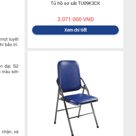
Tủ hồ sơ sắt TU09K3CK
3.071.000 VNĐ
Xem chi tiết
 mọt tuyệt
í bảo trì.
n đại. Sử
ác màu sơn
g nhận, và