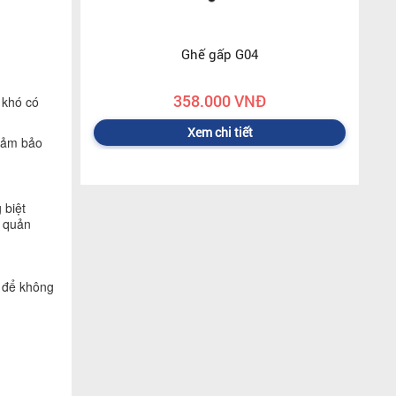
Ghế gấp G04
358.000 VNĐ
 khó có
Xem chi tiết
 đảm bảo
 biệt
o quản
m để không