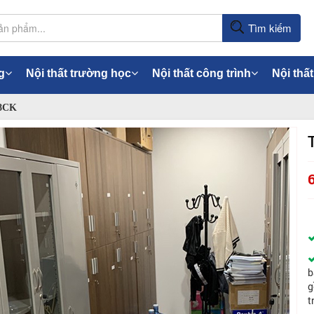
Tìm kiếm
g
Nội thất trường học
Nội thất công trình
Nội thất
K8CK
b
g
t