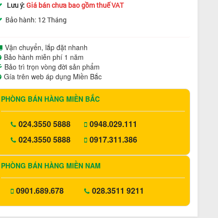
Lưu ý:
Giá bán chưa bao gồm thuế VAT
Bảo hành: 12 Tháng
Vận chuyển, lắp đặt nhanh
Bảo hành miễn phí 1 năm
Bảo trì trọn vòng đời sản phẩm
Gía trên web áp dụng Miền Bắc
PHÒNG BÁN HÀNG MIỀN BẮC
024.3550 5888
0948.029.111
024.3550 5888
0917.311.386
PHÒNG BÁN HÀNG MIỀN NAM
0901.689.678
028.3511 9211