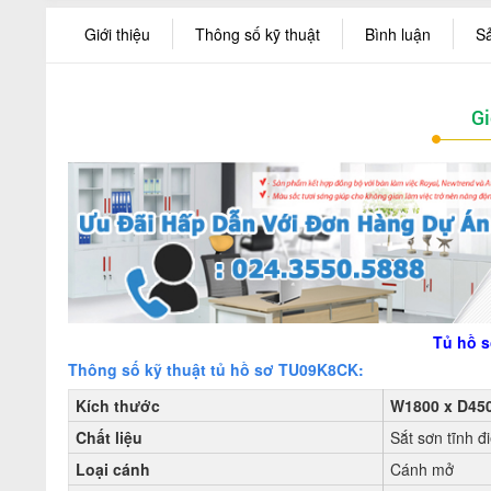
Giới thiệu
Thông số kỹ thuật
Bình luận
S
Gi
Tủ hồ 
Thông số kỹ thuật tủ hồ sơ TU09K8CK:
Kích thước
W1800 x D45
Chất liệu
Sắt sơn tĩnh đ
Loại cánh
Cánh mở