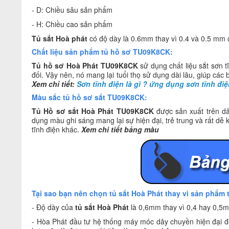
- D: Chiều sâu sản phẩm
- H: Chiều cao sản phẩm
Tủ sắt Hoà phát
có độ dày là 0.6mm thay vì 0.4 và 0.5 mm
Chất liệu sản phẩm tủ hồ sơ TU09K8CK:
Tủ hồ sơ
Hoà Phát TU09K8CK
sử dụng chất liệu sắt sơn 
đối. Vậy nên, nó mang lại tuổi thọ sử dụng dài lâu, giúp các 
Xem chỉ tiết:
Sơn tĩnh điện là gì ?
ứng dụng sơn tĩnh điệ
Màu sắc tủ hồ sơ sắt TU09K8CK:
Tủ Hồ sơ sắt Hoà Phát TU09K8CK
được sản xuất trên dâ
dụng màu ghi sáng mang lại sự hiện đại, trẻ trung và rất dễ
tĩnh điện khác.
Xem chi tiết bảng màu
Tại sao bạn nên chọn tủ sắt Hoà Phát thay vì sản phẩm 
- Độ dày của
tủ sắt Hoà Phát
là 0,6mm thay vì 0,4 hay 0,5m
- Hòa Phát đầu tư hệ thống máy móc dây chuyền hiện đại để