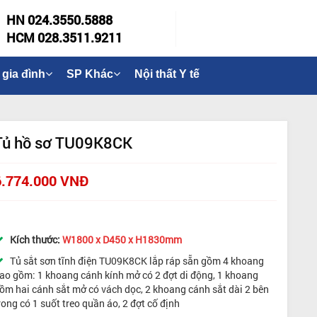
HN 024.3550.5888
HCM 028.3511.9211
 gia đình
SP Khác
Nội thất Y tế
Tủ hồ sơ TU09K8CK
6.774.000 VNĐ
Kích thước:
W1800 x D450 x H1830mm
Tủ sắt sơn tĩnh điện TU09K8CK lắp ráp sẵn gồm 4 khoang
ao gồm: 1 khoang cánh kính mở có 2 đợt di động, 1 khoang
ồm hai cánh sắt mở có vách dọc, 2 khoang cánh sắt dài 2 bên
rong có 1 suốt treo quần áo, 2 đợt cố định