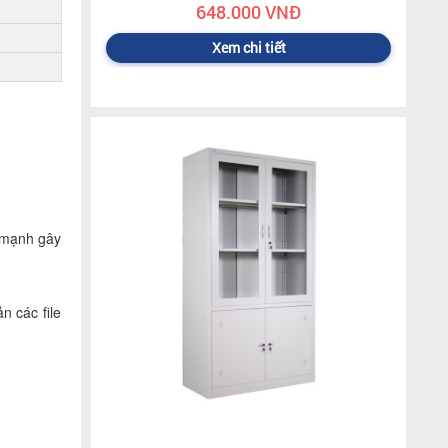
648.000 VNĐ
Xem chi tiết
c mạnh gây
n các file