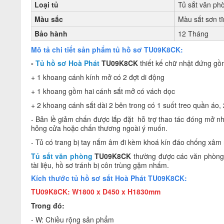
Loại tủ
Tủ sắt văn ph
Màu sắc
Màu sắt sơn tĩ
Bảo hành
12 Tháng
Mô tả chi tiết sản phẩm tủ hồ sơ TU09K8CK:
-
Tủ hồ sơ Hoà Phát
TU09K8CK
thiết kế chữ nhật đứng g
+ 1 khoang cánh kính mở có 2 đợt di động
+ 1 khoang gồm hai cánh sắt mở có vách dọc
+ 2 khoang cánh sắt dài 2 bên trong có 1 suốt treo quần áo, 
- Bản lề giảm chấn được lắp đặt hỗ trợ thao tác đóng mở n
hỏng cửa hoặc chấn thương ngoài ý muốn.
- Tủ có trang bị tay nắm âm đi kèm khoá kín đáo chống xâm
Tủ sắt văn phòng
TU09K8CK
thường được các văn phòng c
tài liệu, hồ sơ tránh bị côn trùng gặm nhấm.
Kích thước tủ hồ sơ sắt Hoà Phát TU09K8CK:
TU09K8CK:
W1800 x D450 x H1830mm
Trong đó:
- W: Chiều rộng sản phẩm