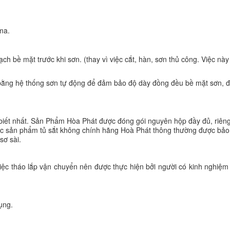
ma.
h bề mặt trước khi sơn. (thay vì việc cắt, hàn, sơn thủ công. Việc này
 bằng hệ thống sơn tự động để đảm bảo độ dày đồng đều bề mặt sơn,
iết nhất. Sản Phẩm Hòa Phát được đóng gói nguyên hộp đầy đủ, riêng
 các sản phẩm tủ sắt không chính hãng Hoà Phát thông thường được bả
sơ sài.
việc tháo lắp vận chuyển nên được thực hiện bởi người có kinh nghiệ
ụng.