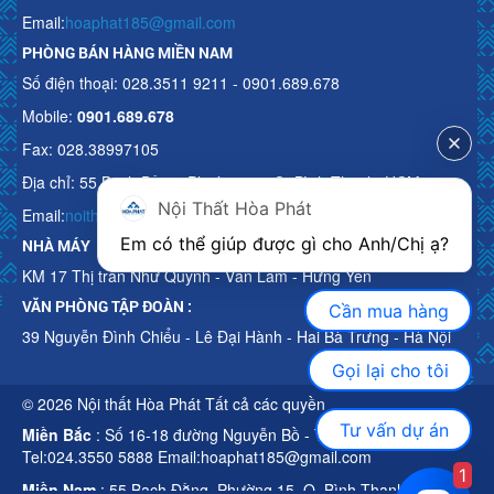
Email:
hoaphat185@gmail.com
PHÒNG BÁN HÀNG MIỀN NAM
Số điện thoại: 028.3511 9211 - 0901.689.678
Mobile:
0901.689.678
Fax: 028.38997105
Địa chỉ: 55 Bạch Đằng, Phường 15, Q. Bình Thạnh, HCM
Nội Thất Hòa Phát
Email:
noithathoaphattot@gmail.com
Em có thể giúp được gì cho Anh/Chị ạ? 
NHÀ MÁY
KM 17 Thị trấn Như Quỳnh - Văn Lâm - Hưng Yên
VĂN PHÒNG TẬP ĐOÀN :
Cần mua hàng
39 Nguyễn Đình Chiểu - Lê Đại Hành - Hai Bà Trưng - Hà Nội
Gọi lại cho tôi
© 2026 Nội thất Hòa Phát Tất cả các quyền
Tư vấn dự án
Miền Bắc
: Số 16-18 đường Nguyễn Bồ - TP Hà Nội
Tel:024.3550 5888 Email:hoaphat185@gmail.com
1
Miền Nam
: 55 Bạch Đằng, Phường 15, Q. Bình Thạnh, HCM