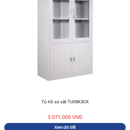
Tủ hồ sơ sắt TU09K3CK
3.071.000 VNĐ
Xem chi tiết