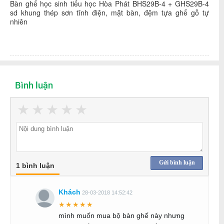
Bàn ghế học sinh tiểu học Hòa Phát BHS29B-4 + GHS29B-4
sd khung thép sơn tĩnh điện, mặt bàn, đệm tựa ghế gỗ tự
nhiên
Bình luận
★
★
★
★
★
Gửi bình luận
1 bình luận
Khách
28-03-2018 14:52:42
★★★★★
mình muốn mua bộ bàn ghế này nhưng