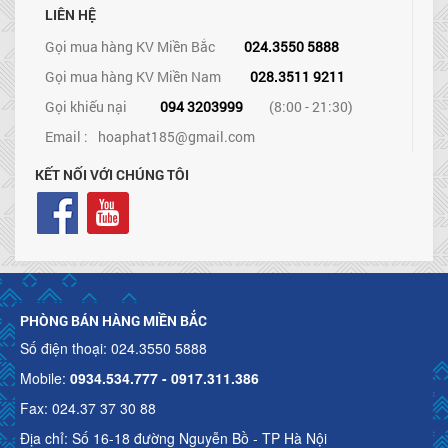
LIÊN HỆ
Gọi mua hàng KV Miền Bắc
024.3550 5888
Gọi mua hàng KV Miền Nam
028.3511 9211
Gọi khiếu nại
094 3203999
(8:00 - 21:30)
Email :
hoaphat185@gmail.com
KẾT NỐI VỚI CHÚNG TÔI
PHÒNG BÁN HÀNG MIỀN BẮC
Số điện thoại: 024.3550 5888
Mobile:
0934.534.777 - 0917.311.386
Fax: 024.37 37 30 88
Địa chỉ: Số 16-18 đường Nguyễn Bồ - TP Hà Nội