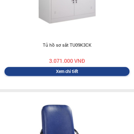
Tủ hồ sơ sắt TU09K3CK
3.071.000 VNĐ
Xem chi tiết