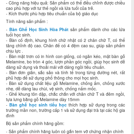
- Công năng hiệu quả: Sản phẩm có thể điều chỉnh được chiều
cao phù hợp với tư thế ngồi và lứa tuổi của trẻ.
- Kích thước phù hợp tiêu chuẩn của bộ giáo dục
Tính năng sản phẩm :
-
Bàn Ghế Học Sinh Hòa Phát
sản phẩm dành cho các lứa
tuổi học sinh.
- Bàn cố định, khung hình chữ nhật có 2 chân chữ T, có thể
tăng chỉnh độ cao. Chân đế có 4 đệm cao su, giúp sản phẩm
chịu lực .
- Bàn mặt trơn có in hình con giống, có ngăn kéo, mặt bàn gỗ
Melamine, bo tròn 4 góc, lượn phần góc ngồi, giúp học sinh dễ
dàng sử dụng và thoải mái với dáng ngồi tiêu chuẩn.
- Bàn đơn giản, sắc sảo và tính tế trong từng đường nét, rất
phủ hợp để sử dụng phổ thông cho mọi học sinh.
- Bàn sử dụng chất liệu gỗ Melamine, chống ẩm, chống xước
nhẹ, dễ dàng lau chùi, vệ sinh, chống nấm mốc.
- Ghế khung tôn dập, chắc chắn với chân chữ T và đêm ngồi,
tựa lưng bằng gỗ Melamine dày 15mm
-
Bàn ghế học sinh tiểu học
thích hợp sử dụng trong các
trường mần non, trường cấp 1 và sử dụng đại trà tại các hộ gia
đình
Bộ sản phẩm chính hãng gồm:
- Sản phẩm chính hãng luôn có gắn tem vỡ chứng nhận chính