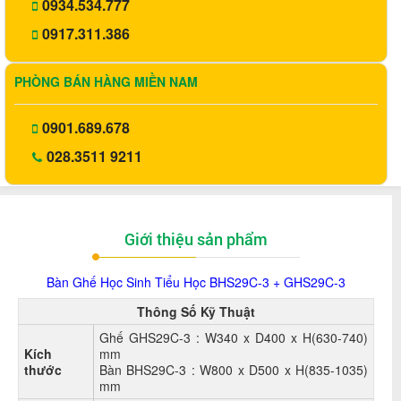
0934.534.777
0917.311.386
PHÒNG BÁN HÀNG MIỀN NAM
0901.689.678
028.3511 9211
Giới thiệu sản phẩm
Bàn Ghế Học Sinh Tiểu Học
BHS29C-3 + GHS29C-3
Thông Số Kỹ Thuật
Ghế GHS29C-3 : W340 x D400 x H(630-740)
Kích
mm
thước
Bàn BHS29C-3 : W800 x D500 x H(835-1035)
mm