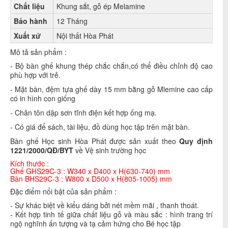
Chất liệu
Khung sắt, gỗ ép Melamine
Bảo hành
12 Tháng
Xuất xứ
Nội thất Hòa Phát
Mô tả sản phẩm :
- Bộ bàn ghế khung thép chắc chắn,có thể điều chỉnh độ cao
phù hợp với trẻ.
- Mặt bàn, đệm tựa ghế dày 15 mm bằng gỗ Mlemine cao cấp
có in hình con giống
- Chân tôn dập sơn tĩnh điện kết hợp ống mạ.
- Có giá để sách, tài liệu, đồ dùng học tập trên mặt bàn.
Bàn ghế Học sinh Hòa Phát được sản xuất theo
Quy định
1221/2000/QĐ/BYT
về Vệ sinh trường học
Kích thước :
Ghế GHS29C-3 : W340 x D400 x H(630-740) mm
Bàn BHS29C-3 : W800 x D500 x H(805-1005) mm
Đặc điểm nổi bật của sản phẩm :
- Sự khác biệt về kiểu dáng bởi nét mềm mãi , thanh thoát.
- Kết hợp tinh tế giữa chất liệu gỗ và màu sắc : hình trang trí
ngộ nghĩnh ấn tượng và tạ cảm hứng cho Bé học tập