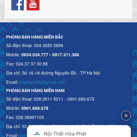
PHÒNG BÁN HÀNG MIỀN BẮC
Số điện thoại: 024.3550 5888
Mobile:
0934.534.777 - 0917.311.386
Fax: 024.37 37 30 88
Địa chỉ: Số 16-18 đường Nguyễn Bồ - TP Hà Nội
Email:
hoaphat185@gmail.com
PHÒNG BÁN HÀNG MIỀN NAM
Số điện thoại: 028.3511 9211 - 0901.689.678
Mobile:
0901.689.678
Fax: 028.38997105
Địa chỉ: 55 Bạch Đằng, Phường 15, Q. Bình Thạnh, HCM
Nội Thất Hòa Phát
Email:
noithathoaphattot@gmail.com