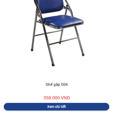
Ghế gấp G04
358.000 VNĐ
Xem chi tiết