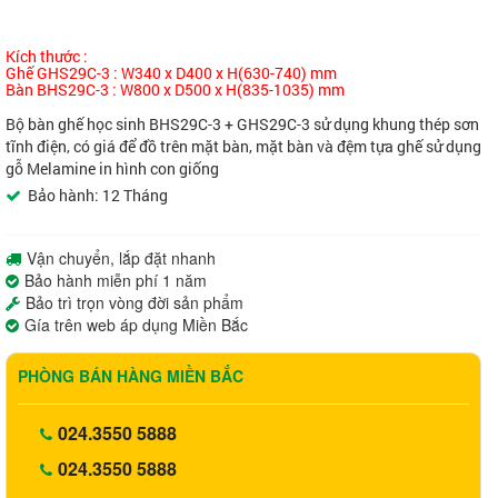
Kích thước :
Ghế GHS29C-3 : W340 x D400 x H(630-740) mm
Bàn BHS29C-3 : W800 x D500 x H(835-1035) mm
Bộ bàn ghế học sinh BHS29C-3 + GHS29C-3 sử dụng khung thép sơn
tĩnh điện, có giá để đồ trên mặt bàn, mặt bàn và đệm tựa ghế sử dụng
gỗ Melamine in hình con giống
Bảo hành: 12 Tháng
Vận chuyển, lắp đặt nhanh
Bảo hành miễn phí 1 năm
Bảo trì trọn vòng đời sản phẩm
Gía trên web áp dụng Miền Bắc
PHÒNG BÁN HÀNG MIỀN BẮC
024.3550 5888
024.3550 5888