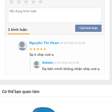
★
★
★
★
★
Gửi bình luận
1 bình luận
Nguyên Thi Hoan
28-06-2019 14:45:46
★★★★★
Sp k ship cod a
Admin
01-07-2019 10:37:55
Dạ bên mình không nhận ship cod ạ
Có thể bạn quan tâm