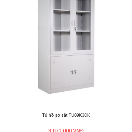
Tủ hồ sơ sắt TU09K3CK
3.071.000 VNĐ