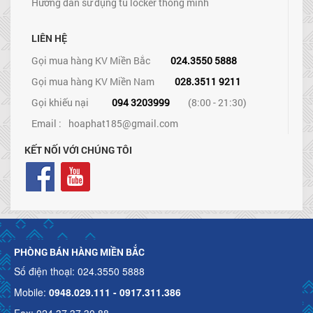
Hướng dẫn sử dụng tủ locker thông minh
LIÊN HỆ
Gọi mua hàng KV Miền Bắc
024.3550 5888
Gọi mua hàng KV Miền Nam
028.3511 9211
Gọi khiếu nại
094 3203999
(8:00 - 21:30)
Email :
hoaphat185@gmail.com
KẾT NỐI VỚI CHÚNG TÔI
PHÒNG BÁN HÀNG MIỀN BẮC
Số điện thoại: 024.3550 5888
Mobile:
0948.029.111 - 0917.311.386