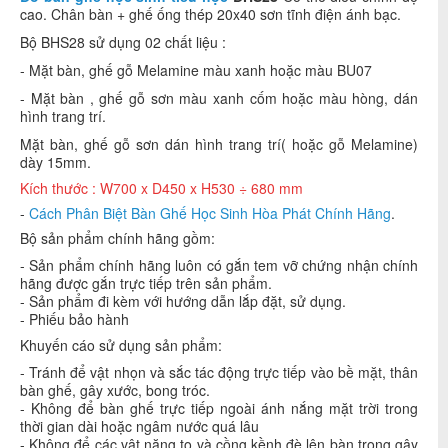
cao. Chân bàn + ghế ống thép 20x40 sơn tĩnh điện ánh bạc.
Bộ BHS28 sử dụng 02 chất liệu :
- Mặt bàn, ghế gỗ Melamine màu xanh hoặc màu BU07
- Mặt bàn , ghế gỗ sơn màu xanh cốm hoặc màu hòng, dán
hình trang trí.
Mặt bàn, ghế gỗ sơn dán hình trang trí( hoặc gỗ Melamine)
dày 15mm.
Kích thước : W700 x D450 x H530 ÷ 680 mm
-
Cách Phân Biệt Bàn Ghế Học Sinh Hòa Phát Chính Hãng
.
Bộ sản phẩm chính hãng gồm:
- Sản phẩm chính hãng luôn có gắn tem vỡ chứng nhận chính
hãng được gắn trực tiếp trên sản phẩm.
- Sản phẩm đi kèm với hướng dẫn lắp đặt, sử dụng.
- Phiếu bảo hành
Khuyến cáo sử dụng sản phẩm:
- Tránh để vật nhọn và sắc tác động trực tiếp vào bề mặt, thân
bàn ghế, gây xước, bong tróc.
- Không để bàn ghế trực tiếp ngoài ánh nắng mặt trời trong
thời gian dài hoặc ngâm nước quá lâu
- Không để các vật nặng to và cồng kềnh đè lên bàn trong gây