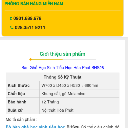
PHÒNG BÁN HÀNG MIỀN NAM
0901.689.678
028.3511 9211
Giới thiệu sản phẩm
Bàn Ghế Học Sinh Tiểu Học
Hòa Phát BHS28
Thông Số Kỹ Thuật
Kích thước
W700 x D450 x H530 ÷ 680mm
Chất liệu
Khung sắt, gỗ Melamine
Bảo hành
12 Tháng
Xuất xứ
Nội thất Hòa Phát
Mô tả sản phẩm :
Bô bàn ghế học sinh tiểu học
BHS28
Có thể điều chỉnh độ