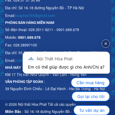
Fax: 024.37 37 30 88
Địa chỉ: Số 16-18 đường Nguyễn Bồ - TP Hà Nội
Email:
hoaphat185@gmail.com
PHÒNG BÁN HÀNG MIỀN NAM
Số điện thoại: 028.3511 9211 - 0901.689.678
Mobile:
0901.689.678
Fax: 028.38997105
Địa chỉ: 55 Bạch Đằng, Phường 15, Q. Bình Thạnh, HCM
Nội Thất Hòa Phát
Email:
noithathoaphattot@gmail.com
Em có thể giúp được gì cho Anh/Chị ạ? 
NHÀ MÁY
KM 17 Thị trấn Như Quỳnh - Văn Lâm - Hưng Yên
VĂN PHÒNG TẬP ĐOÀN :
Cần mua hàng
39 Nguyễn Đình Chiểu - Lê Đại Hành - Hai Bà Trưng - Hà Nội
Gọi lại cho tôi
© 2026 Nội thất Hòa Phát Tất cả các quyền
Tư vấn dự án
Miền Bắc
: Số 16-18 đường Nguyễn Bồ - TP Hà Nội