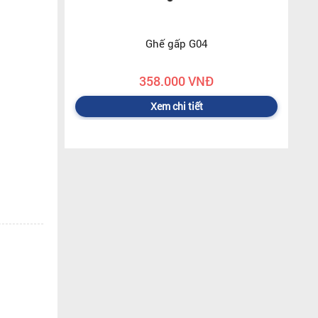
Ghế gấp G04
358.000 VNĐ
Xem chi tiết