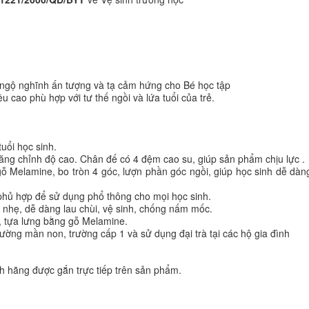
trí ngộ nghĩnh ấn tượng và tạ cảm hứng cho Bé học tập
 cao phù hợp với tư thế ngồi và lứa tuổi của trẻ.
uổi học sinh.
tăng chỉnh độ cao. Chân đế có 4 đệm cao su, giúp sản phẩm chịu lực .
gỗ Melamine, bo tròn 4 góc, lượn phần góc ngồi, giúp học sinh dễ dà
t phủ hợp để sử dụng phổ thông cho mọi học sinh.
 nhẹ, dễ dàng lau chùi, vệ sinh, chống nấm mốc.
, tựa lưng bằng gỗ Melamine.
ường mần non, trường cấp 1 và sử dụng đại trà tại các hộ gia đình
 hãng được gắn trực tiếp trên sản phẩm.