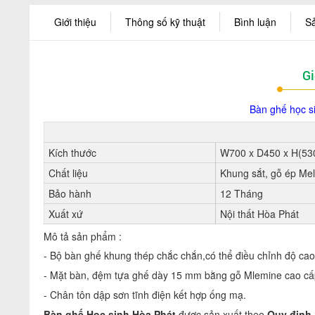
Giới thiệu
Thông số kỹ thuật
Bình luận
S
Gi
Bàn ghế học s
Kích thước
W700 x D450 x H(53
Chất liệu
Khung sắt, gỗ ép Me
Bảo hành
12 Tháng
Xuất xứ
Nội thất Hòa Phát
Mô tả sản phẩm :
- Bộ bàn ghế khung thép chắc chắn,có thể điều chỉnh độ cao 
- Mặt bàn, đệm tựa ghế dày 15 mm bằng gỗ Mlemine cao cấp
- Chân tôn dập sơn tĩnh điện kết hợp ống mạ.
Bàn ghế Học sinh Hòa Phát
được sản xuất theo
Quy định 