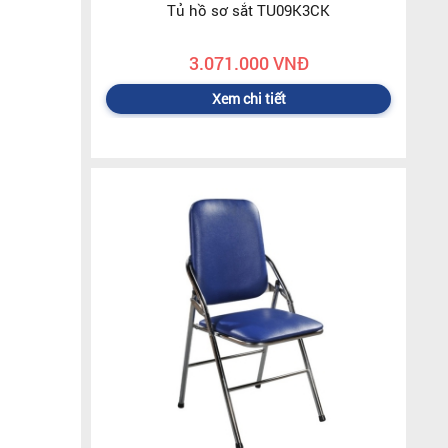
Tủ hồ sơ sắt TU09K3CK
3.071.000 VNĐ
Xem chi tiết