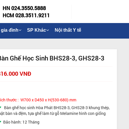
HN 024.3550.5888
HCM 028.3511.9211
 gia đình
SP Khác
Nội thất Y tế
Bàn Ghế Học Sinh BHS28-3, GHS28-3
816.000 VNĐ
ích thước : W700 x D450 x H(530-680) mm
Bàn ghế học sinh Hòa Phát BHS28-3, GHS28-3 khung thép,
ặt bàn và đệm, tựa ghế làm từ gỗ Melamine hình con giống
Bảo hành: 12 Tháng