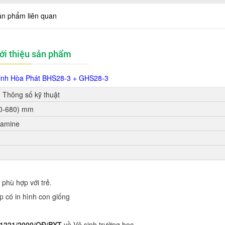
ản phẩm liên quan
ới thiệu sản phẩm
inh Hòa Phát
BHS28-3 + GHS28-3
Thông số kỹ thuật
0-680) mm
lamine
phù hợp với trẻ.
 có in hình con giống
1221/2000/QĐ/BYT
về Vệ sinh trường học