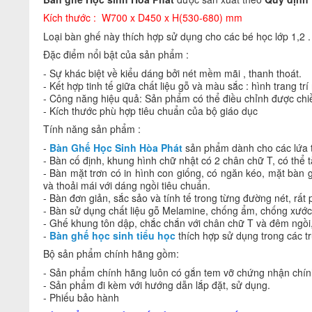
Kích thước : W700 x D450 x H(530-680) mm
Loại bàn ghế này thích hợp sử dụng cho các bé học lớp 1,2 .
Đặc điểm nổi bật của sản phẩm :
- Sự khác biệt về kiểu dáng bởi nét mềm mãi , thanh thoát.
- Kết hợp tinh tế giữa chất liệu gỗ và màu sắc : hình trang 
- Công năng hiệu quả: Sản phẩm có thể điều chỉnh được chiều
- Kích thước phù hợp tiêu chuẩn của bộ giáo dục
Tính năng sản phẩm :
-
Bàn Ghế Học Sinh Hòa Phát
sản phẩm dành cho các lứa t
- Bàn cố định, khung hình chữ nhật có 2 chân chữ T, có thể 
- Bàn mặt trơn có in hình con giống, có ngăn kéo, mặt bàn 
và thoải mái với dáng ngồi tiêu chuẩn.
- Bàn đơn giản, sắc sảo và tính tế trong từng đường nét, rấ
- Bàn sử dụng chất liệu gỗ Melamine, chống ẩm, chống xước
- Ghế khung tôn dập, chắc chắn với chân chữ T và đêm ngồi
-
Bàn ghế học sinh tiểu học
thích hợp sử dụng trong các tr
Bộ sản phẩm chính hãng gồm:
- Sản phẩm chính hãng luôn có gắn tem vỡ chứng nhận chính
- Sản phẩm đi kèm với hướng dẫn lắp đặt, sử dụng.
- Phiếu bảo hành