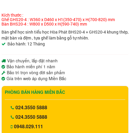
Kích thước :
Ghế GHS20-4 : W360 x D460 x H1(350-470) x H(700-820) mm
Bàn BHS20-4 : W800 x D500 x H(590-740) mm
Bàn ghế học sinh tiểu học Hòa Phát BHS20-4 + GHS20-4 khung thép,
mặt bàn và đệm , tựa ghế làm bằng gỗ tự nhiên.
Bảo hành: 12 Tháng
Vận chuyển, lắp đặt nhanh
Bảo hành miễn phí 1 năm
Bảo trì trọn vòng đời sản phẩm
Gía trên web áp dụng Miền Bắc
PHÒNG BÁN HÀNG MIỀN BẮC
024.3550 5888
024.3550 5888
0948.029.111