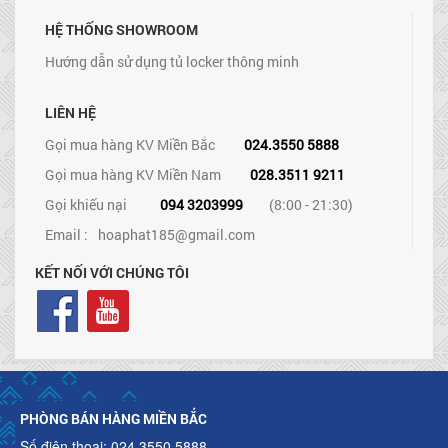
HỆ THỐNG SHOWROOM
Hướng dẫn sử dụng tủ locker thông minh
LIÊN HỆ
Gọi mua hàng KV Miền Bắc
024.3550 5888
Gọi mua hàng KV Miền Nam
028.3511 9211
Gọi khiếu nại
094 3203999
(8:00 - 21:30)
Email :
hoaphat185@gmail.com
KẾT NỐI VỚI CHÚNG TÔI
PHÒNG BÁN HÀNG MIỀN BẮC
Số điện thoại: 024.3550 5888