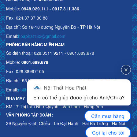
Mobile:
0948.029.111 - 0917.311.386
Fax: 024.37 37 30 88
Địa chỉ: Số 16-18 đường Nguyễn Bồ - TP Hà Nội
Email:
hoaphat185@gmail.com
PHÒNG BÁN HÀNG MIỀN NAM
Số điện thoại: 028.3511 9211 - 0901.689.678
Mobile:
0901.689.678
Fax: 028.38997105
Địa chỉ: 55 Bạch Đằng, Phường 15, Q. Bình Thạnh, HCM
Nội Thất Hòa Phát
Email:
noithathoaphattot@gmail.com
Em có thể giúp được gì cho Anh/Chị ạ? 
NHÀ MÁY
KM 17 Thị trấn Như Quỳnh - Văn Lâm - Hưng Yên
VĂN PHÒNG TẬP ĐOÀN :
Cần mua hàng
39 Nguyễn Đình Chiểu - Lê Đại Hành - Hai Bà Trưng - Hà Nội
Gọi lại cho tôi