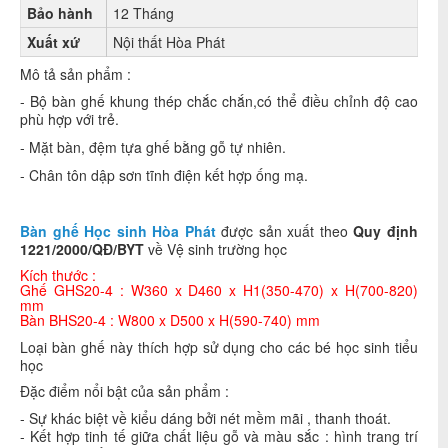
Bảo hành
12 Tháng
Xuất xứ
Nội thất Hòa Phát
Mô tả sản phẩm :
- Bộ bàn ghế khung thép chắc chắn,có thể điều chỉnh độ cao
phù hợp với trẻ.
- Mặt bàn, đệm tựa ghế bằng gỗ tự nhiên.
- Chân tôn dập sơn tĩnh điện kết hợp ống mạ.
Bàn ghế Học sinh Hòa Phát
được sản xuất theo
Quy định
1221/2000/QĐ/BYT
về Vệ sinh trường học
Kích thước :
Ghế GHS20-4 : W360 x D460 x H1(350-470) x H(700-820)
mm
Bàn BHS20-4 : W800 x D500 x H(590-740) mm
Loại bàn ghế này thích hợp sử dụng cho các bé học sinh tiểu
học
Đặc điểm nổi bật của sản phẩm :
- Sự khác biệt về kiểu dáng bởi nét mềm mãi , thanh thoát.
- Kết hợp tinh tế giữa chất liệu gỗ và màu sắc : hình trang trí