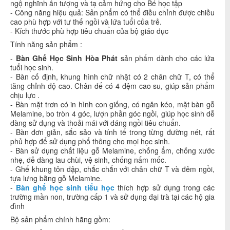
ngộ nghĩnh ấn tượng và tạ cảm hứng cho Bé học tập
- Công năng hiệu quả: Sản phẩm có thể điều chỉnh được chiều
cao phù hợp với tư thế ngồi và lứa tuổi của trẻ.
- Kích thước phù hợp tiêu chuẩn của bộ giáo dục
Tính năng sản phẩm :
-
Bàn Ghế Học Sinh Hòa Phát
sản phẩm dành cho các lứa
tuổi học sinh.
- Bàn cố định, khung hình chữ nhật có 2 chân chữ T, có thể
tăng chỉnh độ cao. Chân đế có 4 đệm cao su, giúp sản phẩm
chịu lực .
- Bàn mặt trơn có in hình con giống, có ngăn kéo, mặt bàn gỗ
Melamine, bo tròn 4 góc, lượn phần góc ngồi, giúp học sinh dễ
dàng sử dụng và thoải mái với dáng ngồi tiêu chuẩn.
- Bàn đơn giản, sắc sảo và tính tế trong từng đường nét, rất
phủ hợp để sử dụng phổ thông cho mọi học sinh.
- Bàn sử dụng chất liệu gỗ Melamine, chống ẩm, chống xước
nhẹ, dễ dàng lau chùi, vệ sinh, chống nấm mốc.
- Ghế khung tôn dập, chắc chắn với chân chữ T và đêm ngồi,
tựa lưng bằng gỗ Melamine.
-
Bàn ghế học sinh tiểu học
thích hợp sử dụng trong các
trường mần non, trường cấp 1 và sử dụng đại trà tại các hộ gia
đình
Bộ sản phẩm chính hãng gồm: