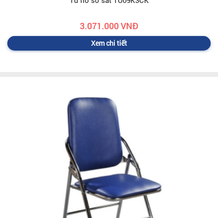
Tủ hồ sơ sắt TU09K3CK
3.071.000 VNĐ
Xem chi tiết