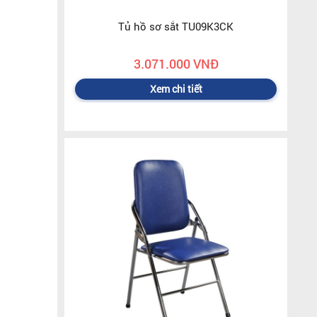
Tủ hồ sơ sắt TU09K3CK
3.071.000 VNĐ
Xem chi tiết