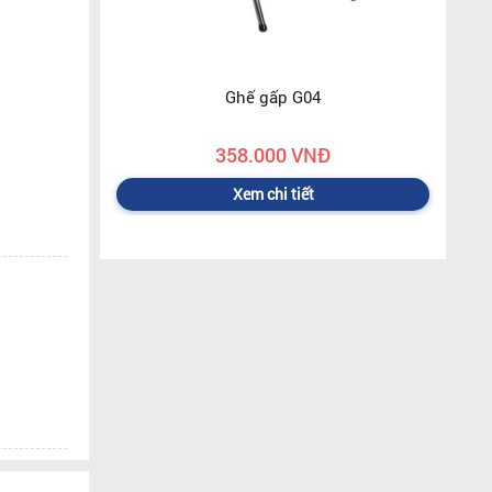
Ghế gấp G04
358.000 VNĐ
Xem chi tiết