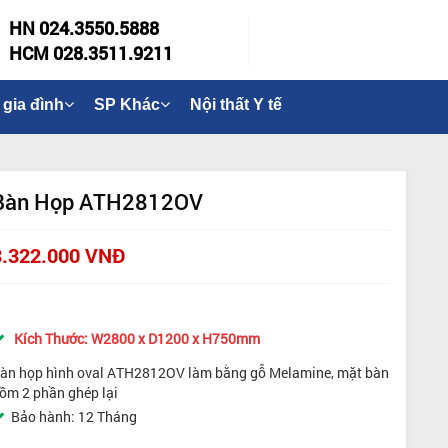
HN 024.3550.5888
HCM 028.3511.9211
 gia đình
SP Khác
Nội thất Y tế
Bàn Họp ATH2812OV
3.322.000 VNĐ
Kích Thước: W2800 x D1200 x H750mm
àn họp hình oval ATH2812OV làm bằng gỗ Melamine, mặt bàn
ồm 2 phần ghép lại
Bảo hành: 12 Tháng