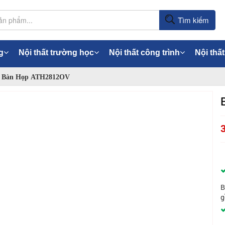
Tìm kiếm
g
Nội thất trường học
Nội thất công trình
Nội thất
Bàn Họp ATH2812OV
B
g