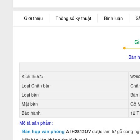
Giới thiệu
Thông số kỹ thuật
Bình luận
S
Gi
Bàn h
Kích thước
W280
Loại Chân bàn
Chân
Loại bàn
Bàn 
Mặt bàn
Gỗ M
Bảo hành
12 T
Mô tả sản phẩm:
-
Bàn họp văn phòng
ATH2812OV
được làm từ gỗ công ng