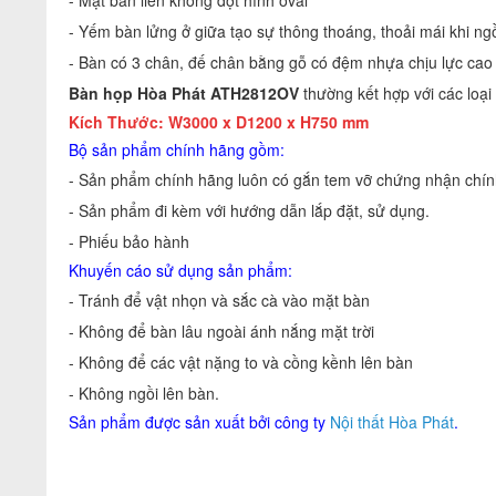
- Mặt bàn liền không đợt hình oval
- Yếm bàn lửng ở giữa tạo sự thông thoáng, thoải mái khi ng
- Bàn có 3 chân, đế chân bằng gỗ có đệm nhựa chịu lực cao
Bàn họp Hòa Phát
ATH2812OV
thường kết hợp với các loại
Kích Thước: W3000 x D1200 x H750 mm
Bộ sản phẩm chính hãng gồm:
- Sản phẩm chính hãng luôn có gắn tem vỡ chứng nhận chính
- Sản phẩm đi kèm với hướng dẫn lắp đặt, sử dụng.
- Phiếu bảo hành
Khuyến cáo sử dụng sản phẩm:
- Tránh để vật nhọn và sắc cà vào mặt bàn
- Không để bàn lâu ngoài ánh nắng mặt trời
- Không để các vật nặng to và cồng kềnh lên bàn
- Không ngồi lên bàn.
Sản phẩm được sản xuất bởi công ty
Nội thất Hòa Phát
.