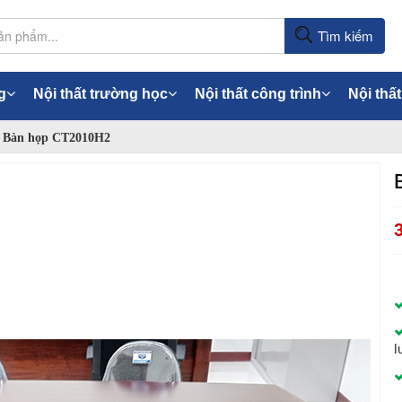
Tìm kiếm
g
Nội thất trường học
Nội thất công trình
Nội thất
Bàn họp CT2010H2
l