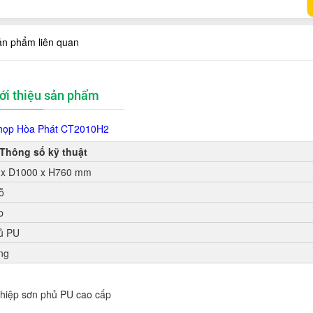
ản phẩm liên quan
ới thiệu sản phẩm
họp Hòa Phát CT2010H2
Thông số kỹ thuật
x D1000 x H760 mm
ỗ
p
ủ PU
ng
ghiệp sơn phủ PU cao cấp