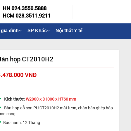
HN 024.3550.5888
HCM 028.3511.9211
 gia đình
SP Khác
Nội thất Y tế
Bàn họp CT2010H2
3.478.000 VNĐ
Kích thước:
W2000 x D1000 x H760 mm
Bàn họp gỗ sơn PU CT2010H2 mặt lượn, chân bàn ghép hộp
ượn cong
Bảo hành: 12 Tháng