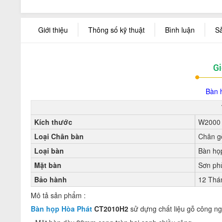
Giới thiệu
Thông số kỹ thuật
Bình luận
S
Gi
Bàn 
Kích thước
W2000 
Loại Chân bàn
Chân g
Loại bàn
Bàn họ
Mặt bàn
Sơn ph
Bảo hành
12 Thá
Mô tả sản phẩm :
Bàn họp Hòa Phát
CT2010H
2
sử dựng chất liệu gỗ công n