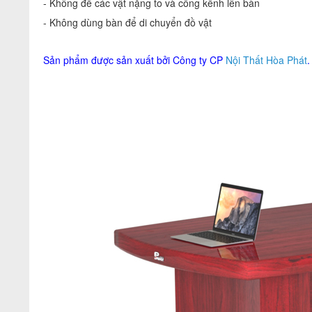
- Không để các vật nặng to và cồng kềnh lên bàn
- Không dùng bàn để di chuyển đồ vật
Sản phẩm được sản xuất bởi Công ty CP
Nội Thất Hòa Phát
.