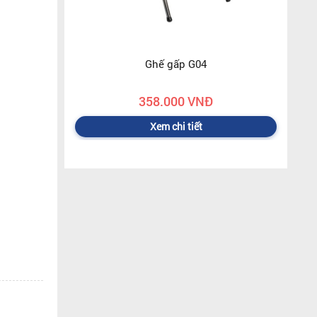
Ghế gấp G04
358.000 VNĐ
Xem chi tiết