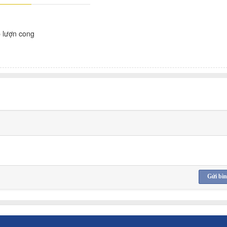
 lượn cong
Gửi bìn