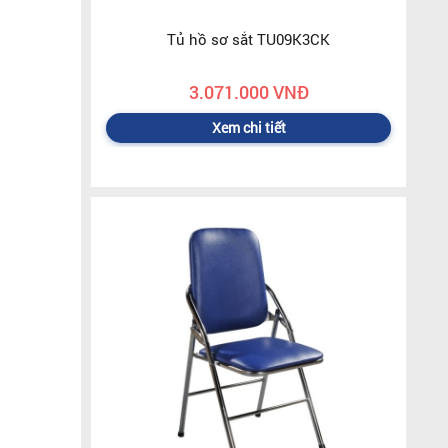
Tủ hồ sơ sắt TU09K3CK
3.071.000 VNĐ
Xem chi tiết