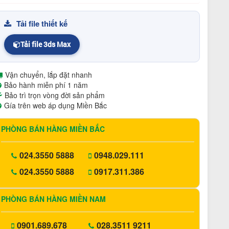
Tải file thiết kế
Tải file 3ds Max
Vận chuyển, lắp đặt nhanh
Bảo hành miễn phí 1 năm
Bảo trì trọn vòng đời sản phẩm
Gía trên web áp dụng Miền Bắc
PHÒNG BÁN HÀNG MIỀN BẮC
024.3550 5888
0948.029.111
024.3550 5888
0917.311.386
PHÒNG BÁN HÀNG MIỀN NAM
0901.689.678
028.3511 9211