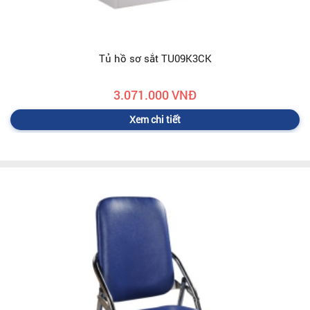
Tủ hồ sơ sắt TU09K3CK
3.071.000 VNĐ
Xem chi tiết