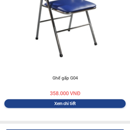
Ghế gấp G04
358.000 VNĐ
Xem chi tiết