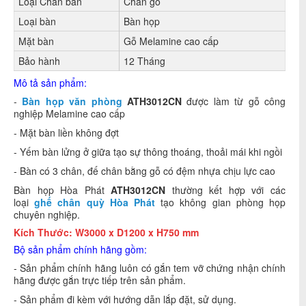
Loại Chân bàn
Chân gỗ
Loại bàn
Bàn họp
Mặt bàn
Gỗ Melamine cao cấp
Bảo hành
12 Tháng
Mô tả sản phẩm:
-
Bàn họp văn phòng
ATH3012CN
được làm từ gỗ công
nghiệp Melamine cao cấp
- Mặt bàn liền không đợt
- Yếm bàn lửng ở giữa tạo sự thông thoáng, thoải mái khi ngồi
- Bàn có 3 chân, đế chân bằng gỗ có đệm nhựa chịu lực cao
Bàn họp Hòa Phát
ATH3012CN
thường kết hợp với các
loại
ghế chân quỳ Hòa Phát
tạo không gian phòng họp
chuyên nghiệp.
Kích Thước: W3000 x D1200 x H750 mm
Bộ sản phẩm chính hãng gồm:
- Sản phẩm chính hãng luôn có gắn tem vỡ chứng nhận chính
hãng được gắn trực tiếp trên sản phẩm.
- Sản phẩm đi kèm với hướng dẫn lắp đặt, sử dụng.