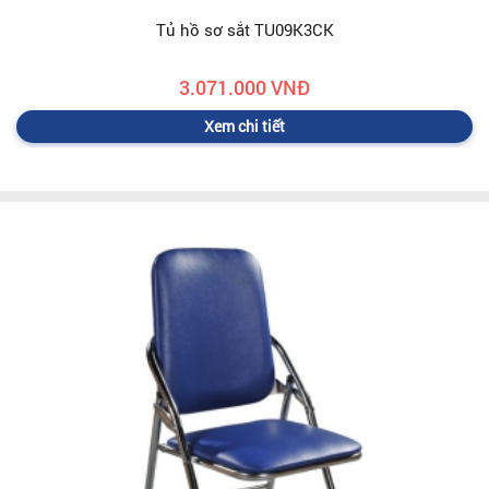
Tủ hồ sơ sắt TU09K3CK
3.071.000 VNĐ
Xem chi tiết