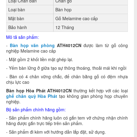
Loại Chân bàn
Chân gỗ
Loại bàn
Bàn họp
Mặt bàn
Gỗ Melamine cao cấp
Bảo hành
12 Tháng
Mô tả sản phẩm:
-
Bàn họp văn phòng
ATH4012CN
được làm từ gỗ công
nghiệp Melamine cao cấp
- Mặt gồm 2 khối liền mặt ghép lại.
- Yếm bàn lửng ở giữa tạo sự thông thoáng, thoải mái khi ngồi
- Bàn có 4 chân vững chắc, đế chân bằng gỗ có đệm nhựa
chịu lực cao
Bàn họp Hòa Phát
ATH4012CN
thường kết hợp với các loại
ghế chân quỳ Hòa Phát
tạo không gian phòng họp chuyên
nghiệp.
Bộ sản phẩm chính hãng gồm:
- Sản phẩm chính hãng luôn có gắn tem vỡ chứng nhận chính
hãng được gắn trực tiếp trên sản phẩm.
- Sản phẩm đi kèm với hướng dẫn lắp đặt, sử dụng.