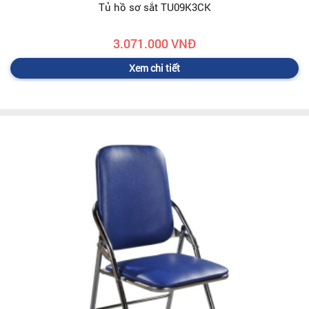
Tủ hồ sơ sắt TU09K3CK
3.071.000 VNĐ
Xem chi tiết